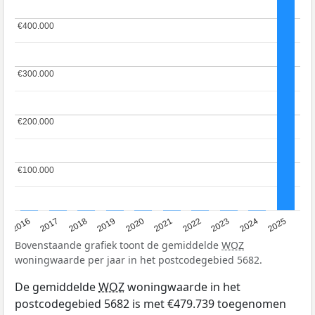
€400.000
€400.000
€300.000
€300.000
€200.000
€200.000
€100.000
€100.000
2016
2017
2018
2019
2020
2021
2022
2023
2024
2025
Bovenstaande grafiek toont de gemiddelde
WOZ
woningwaarde per jaar in het postcodegebied 5682.
De gemiddelde
WOZ
woningwaarde in het
postcodegebied 5682 is met €479.739 toegenomen