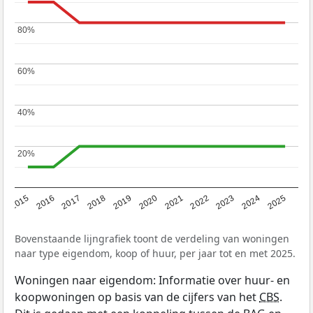
80%
80%
60%
60%
40%
40%
20%
20%
2019
2022
2025
2017
2020
2023
2015
2018
2021
2024
2016
Bovenstaande lijngrafiek toont de verdeling van woningen
naar type eigendom, koop of huur, per jaar tot en met 2025.
Woningen naar eigendom: Informatie over huur- en
koopwoningen op basis van de cijfers van het
CBS
.