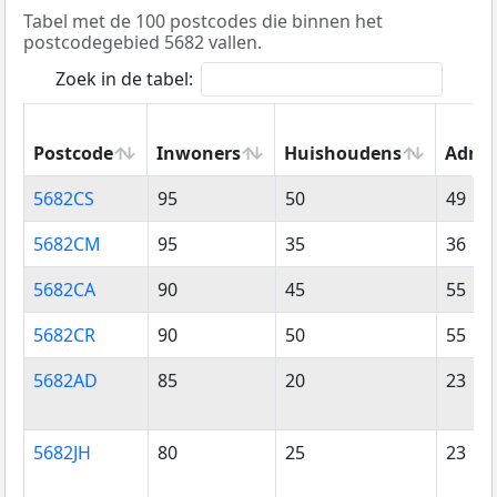
Tabel met de 100 postcodes die binnen het
postcodegebied 5682 vallen.
Zoek in de tabel:
Postcode
Inwoners
Huishoudens
Adres
Postcode
Inwoners
Huishoudens
Adres
5682CS
95
50
49
5682CM
95
35
36
5682CA
90
45
55
5682CR
90
50
55
5682AD
85
20
23
5682JH
80
25
23