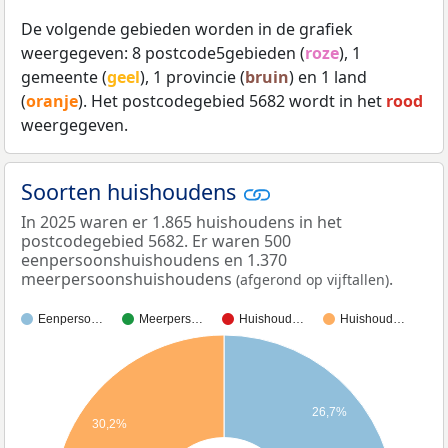
De volgende gebieden worden in de grafiek
weergegeven: 8 postcode5gebieden (
roze
), 1
gemeente (
geel
), 1 provincie (
bruin
) en 1 land
(
oranje
). Het postcodegebied 5682 wordt in het
rood
weergegeven.
Soorten huishoudens
In 2025 waren er 1.865 huishoudens in het
postcodegebied 5682. Er waren 500
eenpersoonshuishoudens en 1.370
meerpersoonshuishoudens
.
(afgerond op vijftallen)
Eenperso…
Meerpers…
Huishoud…
Huishoud…
26,7%
30,2%