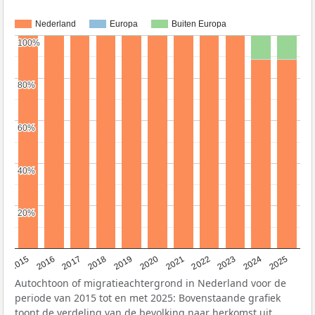
Nederland
Europa
Buiten Europa
100%
100%
80%
80%
60%
60%
40%
40%
20%
20%
2019
2022
2017
2025
2020
2015
2023
2018
2021
2016
2024
Autochtoon of migratieachtergrond in Nederland voor de
periode van 2015 tot en met 2025: Bovenstaande grafiek
toont de verdeling van de bevolking naar herkomst uit