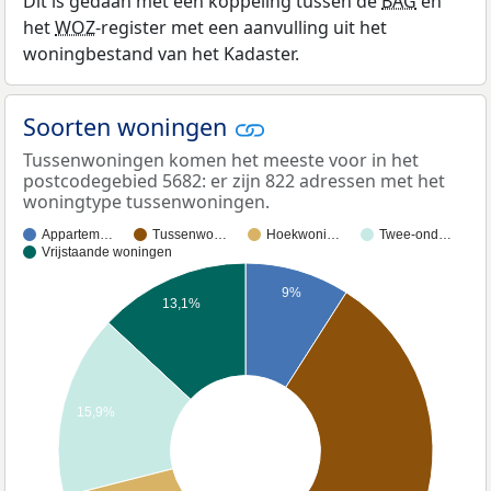
Dit is gedaan met een koppeling tussen de
BAG
en
het
WOZ
-register met een aanvulling uit het
woningbestand van het Kadaster.
Soorten woningen
Tussenwoningen komen het meeste voor in het
postcodegebied 5682: er zijn 822 adressen met het
woningtype tussenwoningen.
Appartem…
Tussenwo…
Hoekwoni…
Twee-ond…
Vrijstaande woningen
9%
13,1%
15,9%