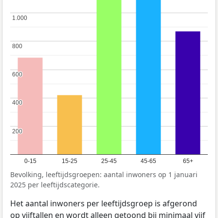
1.000
1.000
800
800
600
600
400
400
200
200
0-15
15-25
25-45
45-65
65+
Bevolking, leeftijdsgroepen: aantal inwoners op 1 januari
2025 per leeftijdscategorie.
Het aantal inwoners per leeftijdsgroep is afgerond
op vijftallen en wordt alleen getoond bij minimaal vijf