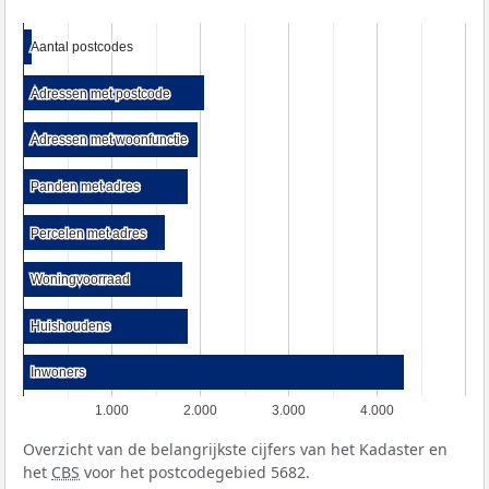
Aantal postcodes
Aantal postcodes
Adressen met postcode
Adressen met postcode
Adressen met woonfunctie
Adressen met woonfunctie
Panden met adres
Panden met adres
Percelen met adres
Percelen met adres
Woningvoorraad
Woningvoorraad
Huishoudens
Huishoudens
Inwoners
Inwoners
1.000
2.000
3.000
4.000
Overzicht van de belangrijkste cijfers van het Kadaster en
het
CBS
voor het postcodegebied 5682.