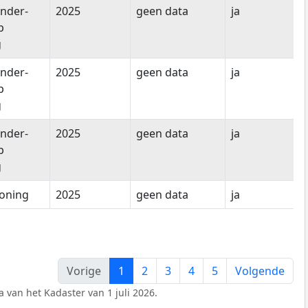
nder-
2025
geen data
ja
p
g
nder-
2025
geen data
ja
p
g
nder-
2025
geen data
ja
p
g
oning
2025
geen data
ja
Vorige
1
2
3
4
5
Volgende
 van het Kadaster van 1 juli 2026.