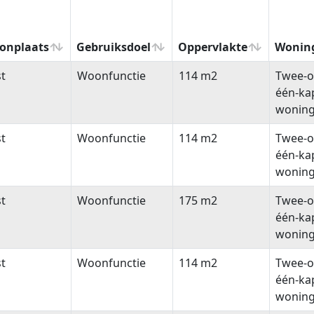
onplaats
Gebruiksdoel
Oppervlakte
Wonin
onplaats
Gebruiksdoel
Oppervlakte
Wonin
t
Woonfunctie
114 m2
Twee-o
één-ka
wonin
t
Woonfunctie
114 m2
Twee-o
één-ka
wonin
t
Woonfunctie
175 m2
Twee-o
één-ka
wonin
t
Woonfunctie
114 m2
Twee-o
één-ka
wonin