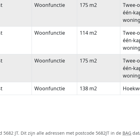
t
Woonfunctie
175 m2
Twee-o
één-ka
wonin
t
Woonfunctie
114 m2
Twee-o
één-ka
wonin
t
Woonfunctie
175 m2
Twee-o
één-ka
wonin
t
Woonfunctie
138 m2
Hoekw
5682 JT. Dit zijn alle adressen met postcode 5682JT in de
BAG
data