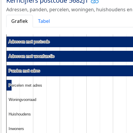
Kerncijfers postcode 5682JT
Adressen, panden, percelen, woningen, huishoudens en
Grafiek
Tabel
Adressen met postcode
Adressen met postcode
Adressen met woonfunctie
Adressen met woonfunctie
Panden met adres
Panden met adres
Percelen met adres
Percelen met adres
Woningvoorraad
Woningvoorraad
Huishoudens
Huishoudens
Inwoners
Inwoners