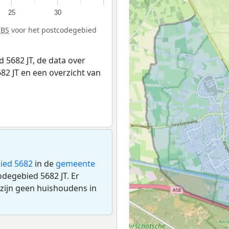
25
30
CBS
voor het postcodegebied
 5682 JT, de data over
2 JT en een overzicht van
ied 5682
in de
gemeente
odegebied 5682 JT. Er
zijn geen huishoudens in