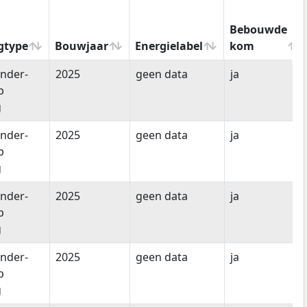
Bebouwde
gtype
Bouwjaar
Energielabel
kom
gtype
Bouwjaar
Energielabel
Bebouwde
nder-
2025
geen data
ja
kom
p
g
nder-
2025
geen data
ja
p
g
nder-
2025
geen data
ja
p
g
nder-
2025
geen data
ja
p
g