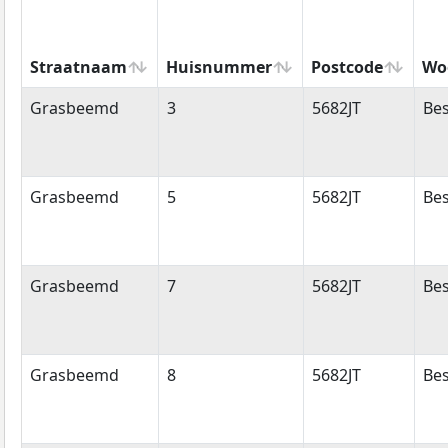
Straatnaam
Huisnummer
Postcode
Wo
Straatnaam
Huisnummer
Postcode
Wo
Grasbeemd
3
5682JT
Bes
Grasbeemd
5
5682JT
Bes
Grasbeemd
7
5682JT
Bes
Grasbeemd
8
5682JT
Bes