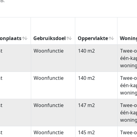
B.
onplaats
Gebruiksdoel
Oppervlakte
Wonin
onplaats
Gebruiksdoel
Oppervlakte
Wonin
t
Woonfunctie
140 m2
Twee-o
één-ka
wonin
t
Woonfunctie
140 m2
Twee-o
één-ka
wonin
t
Woonfunctie
147 m2
Twee-o
één-ka
wonin
t
Woonfunctie
145 m2
Twee-o