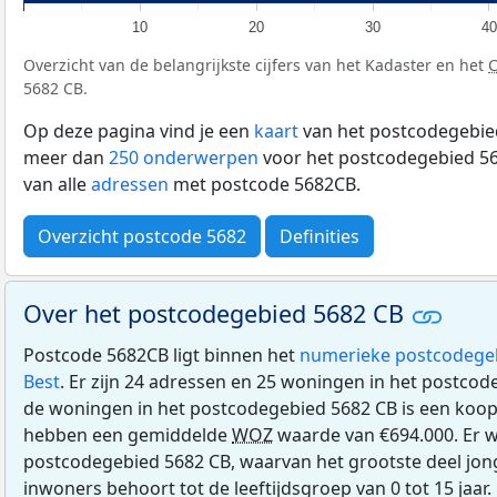
10
20
30
40
Overzicht van de belangrijkste cijfers van het Kadaster en het
5682 CB.
Op deze pagina vind je een
kaart
van het postcodegebied
meer dan
250 onderwerpen
voor het postcodegebied 56
van alle
adressen
met postcode 5682CB.
Overzicht postcode 5682
Definities
Over het postcodegebied 5682 CB
Postcode 5682CB ligt binnen het
numerieke postcodege
Best
. Er zijn 24 adressen en 25 woningen in het postco
de woningen in het postcodegebied 5682 CB is een ko
hebben een gemiddelde
WOZ
waarde van €694.000. Er w
postcodegebied 5682 CB, waarvan het grootste deel jon
inwoners behoort tot de leeftijdsgroep van 0 tot 15 jaar