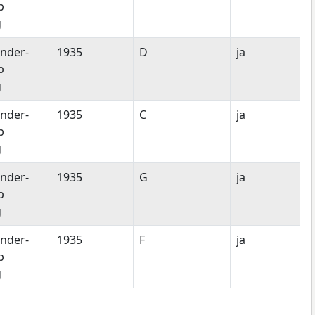
p
g
nder-
1935
D
ja
p
g
nder-
1935
C
ja
p
g
nder-
1935
G
ja
p
g
nder-
1935
F
ja
p
g