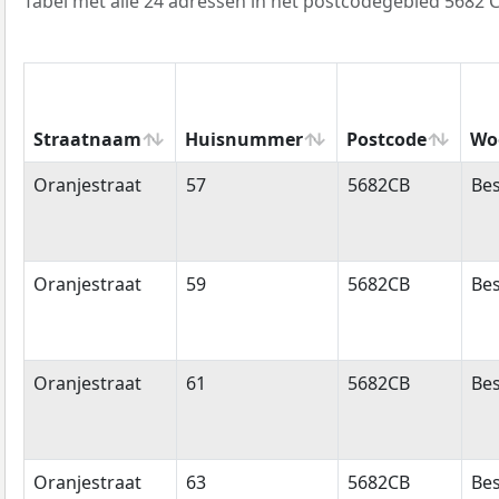
Tabel met alle 24 adressen in het postcodegebied 5682 C
Straatnaam
Huisnummer
Postcode
Wo
Straatnaam
Huisnummer
Postcode
Wo
Oranjestraat
57
5682CB
Bes
Oranjestraat
59
5682CB
Bes
Oranjestraat
61
5682CB
Bes
Oranjestraat
63
5682CB
Bes