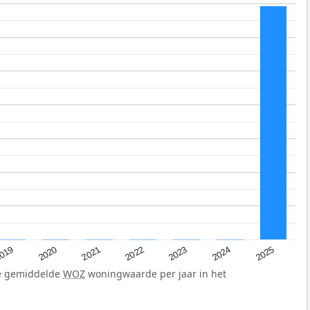
019
2024
2021
2023
2020
2025
2022
de gemiddelde
WOZ
woningwaarde per jaar in het