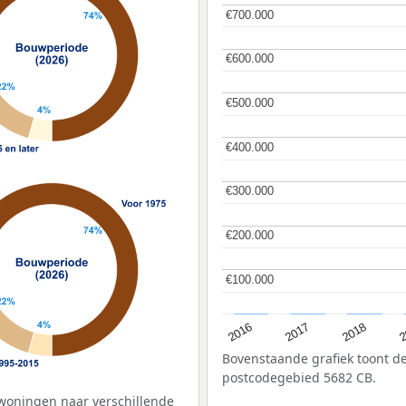
€700.000
€700.000
€600.000
€600.000
€500.000
€500.000
€400.000
€400.000
€300.000
€300.000
€200.000
€200.000
€100.000
€100.000
2
2016
2018
2017
Bovenstaande grafiek toont 
postcodegebied 5682 CB.
woningen naar verschillende