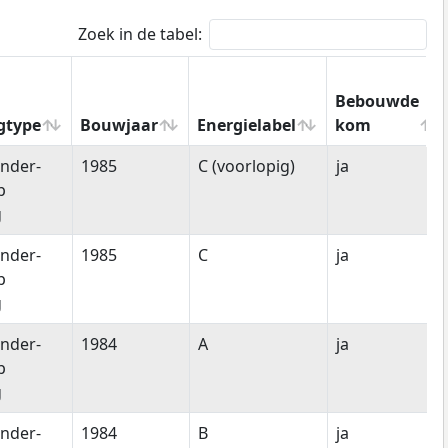
Zoek in de tabel:
Bebouwde
gtype
Bouwjaar
Energielabel
kom
gtype
Bouwjaar
Energielabel
Bebouwde
nder-
1985
C (voorlopig)
ja
kom
p
g
nder-
1985
C
ja
p
g
nder-
1984
A
ja
p
g
nder-
1984
B
ja