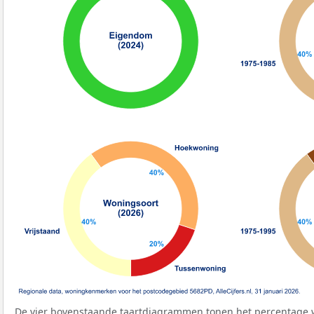
De vier bovenstaande taartdiagrammen tonen het percentage 