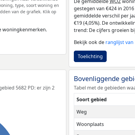
De gemiddelde
WOZ
wonin
ning, type, soort woning en
gestegen van €424 in 2016 t
dden van de grafiek. Klik op
gemiddelde verschil per ja
€19 (4,05%). De ontwikkelin
 de woningkenmerken.
trend: De cijfers groeien bi
Bekijk ook de
ranglijst va
Toelichting
Bovenliggende geb
bied 5682 PD: er zijn 2
Tabel met de gebieden waa
Soort gebied
Weg
Woonplaats