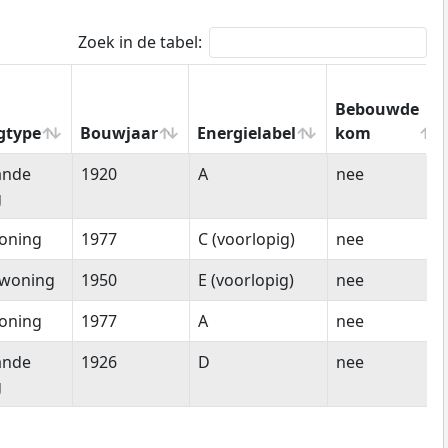
Zoek in de tabel:
Bebouwde
gtype
Bouwjaar
Energielabel
kom
gtype
Bouwjaar
Energielabel
Bebouwde
ande
1920
A
nee
kom
g
oning
1977
C (voorlopig)
nee
woning
1950
E (voorlopig)
nee
oning
1977
A
nee
ande
1926
D
nee
g