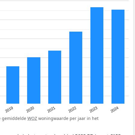
2024
2023
2022
2021
2020
2019
de gemiddelde
WOZ
woningwaarde per jaar in het