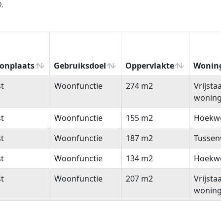
.
onplaats
Gebruiksdoel
Oppervlakte
Wonin
onplaats
Gebruiksdoel
Oppervlakte
Wonin
t
Woonfunctie
274 m2
Vrijsta
wonin
t
Woonfunctie
155 m2
Hoekw
t
Woonfunctie
187 m2
Tussen
t
Woonfunctie
134 m2
Hoekw
t
Woonfunctie
207 m2
Vrijsta
wonin