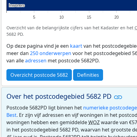
Inwoners
Inwoners
5
10
15
20
Overzicht van de belangrijkste cijfers van het Kadaster en het
5682 PD.
Op deze pagina vind je een
kaart
van het postcodegebied
meer dan
250 onderwerpen
voor het postcodegebied 56
van alle
adressen
met postcode 5682PD.
Overzicht postcode 5682
Definities
Over het postcodegebied 5682 PD
Postcode 5682PD ligt binnen het
numerieke postcodege
Best
. Er zijn vijf adressen en vijf woningen in het post
woningen hebben een gemiddelde
WOZ
waarde van €57
in het postcodegebied 5682 PD, waarvan het grootste de
45 jaar oud is. Postcode 5682PD telt twintig huishouden