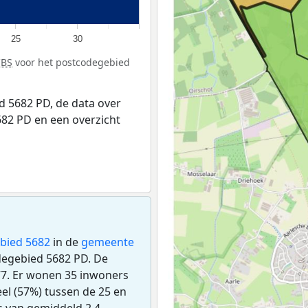
25
30
CBS
voor het postcodegebied
 5682 PD, de data over
82 PD en een overzicht
bied 5682
in de
gemeente
codegebied 5682 PD. De
7. Er wonen 35 inwoners
el (57%) tussen de 25 en
s van gemiddeld 2,4