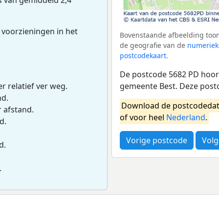
 voorzieningen in het
Bovenstaande afbeelding toon
de geografie van de
numeriek
postcodekaart
.
De postcode 5682 PD hoort
.
gemeente Best. Deze post
r relatief ver weg.
nd.
Download de postcodedat
r afstand.
of voor heel
Nederland
.
d.
Vorige postcode
Volg
d.
.