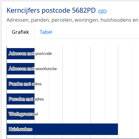
Kerncijfers postcode 5682PD
Adressen, panden, percelen, woningen, huishoudens en
Grafiek
Tabel
Adressen met postcode
Adressen met postcode
Adressen met woonfunctie
Adressen met woonfunctie
Panden met adres
Panden met adres
Percelen met adres
Percelen met adres
Woningvoorraad
Woningvoorraad
Huishoudens
Huishoudens