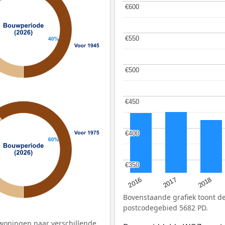
€600
€600
€550
€550
€500
€500
€450
€450
€400
€400
€350
€350
2016
2018
2017
Bovenstaande grafiek toont 
postcodegebied 5682 PD.
woningen naar verschillende