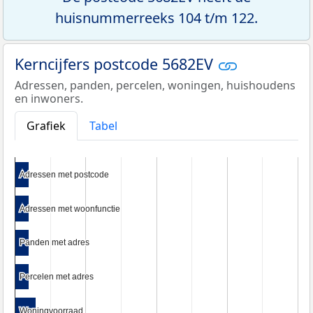
huisnummerreeks 104 t/m 122.
Kerncijfers postcode 5682EV
Adressen, panden, percelen, woningen, huishoudens
en inwoners.
Grafiek
Tabel
Adressen met postcode
Adressen met postcode
Adressen met woonfunctie
Adressen met woonfunctie
Panden met adres
Panden met adres
Percelen met adres
Percelen met adres
Woningvoorraad
Woningvoorraad