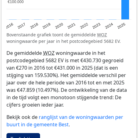
€100.000
€100.000
2016
2017
2018
2019
2020
2021
2022
2023
2024
2025
Bovenstaande grafiek toont de gemiddelde
WOZ
woningwaarde per jaar in het postcodegebied 5682 EV.
De gemiddelde
WOZ
woningwaarde in het
postcodegebied 5682 EV is met €430.730 gegroeid
van €270 in 2016 tot €431.000 in 2025 (dat is een
stijging van 159.530%). Het gemiddelde verschil per
jaar over de hele periode van 2016 tot en met 2025
was €47.859 (10.497%). De ontwikkeling van de data
in de tijd volgt een monotoon stijgende trend: De
cijfers groeien ieder jaar.
Bekijk ook de
ranglijst van de woningwaarden per
buurt in de gemeente Best
.