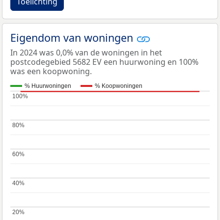
Toelichting
Eigendom van woningen
In 2024 was 0,0% van de woningen in het
postcodegebied 5682 EV een huurwoning en 100%
was een koopwoning.
% Huurwoningen
% Koopwoningen
100%
100%
80%
80%
60%
60%
40%
40%
20%
20%