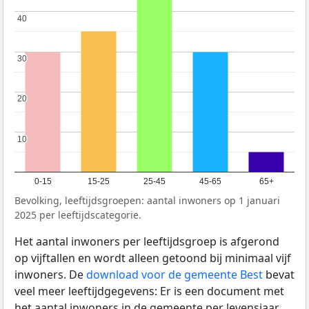
40
40
30
30
20
20
10
10
0-15
15-25
25-45
45-65
65+
Bevolking, leeftijdsgroepen: aantal inwoners op 1 januari
2025 per leeftijdscategorie.
Het aantal inwoners per leeftijdsgroep is afgerond
op vijftallen en wordt alleen getoond bij minimaal vijf
inwoners. De
download voor de gemeente Best
bevat
veel meer leeftijdgegevens: Er is een document met
het aantal inwoners in de gemeente per levensjaar