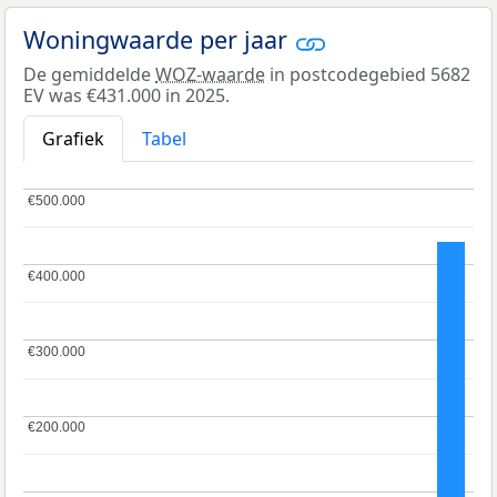
Woningwaarde per jaar
De gemiddelde
WOZ-waarde
in postcodegebied 5682
EV was €431.000 in 2025.
Grafiek
Tabel
€500.000
€500.000
€400.000
€400.000
€300.000
€300.000
€200.000
€200.000