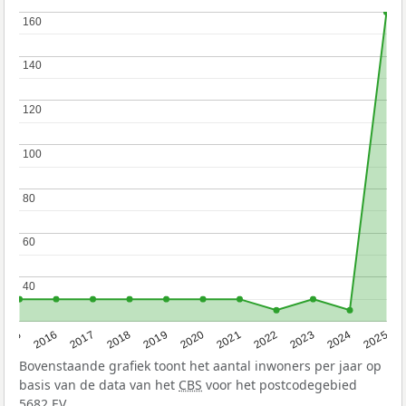
160
160
140
140
120
120
100
100
80
80
60
60
40
40
2015
2016
2017
2018
2019
2020
2021
2022
2023
2024
2025
Bovenstaande grafiek toont het aantal inwoners per jaar op
basis van de data van het
CBS
voor het postcodegebied
5682 EV.