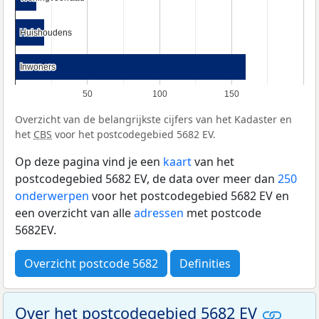
Huishoudens
Huishoudens
Inwoners
Inwoners
50
100
150
Overzicht van de belangrijkste cijfers van het Kadaster en
het
CBS
voor het postcodegebied 5682 EV.
Op deze pagina vind je een
kaart
van het
postcodegebied 5682 EV, de data over meer dan
250
onderwerpen
voor het postcodegebied 5682 EV en
een overzicht van alle
adressen
met postcode
5682EV.
Overzicht postcode 5682
Definities
Over het postcodegebied 5682 EV