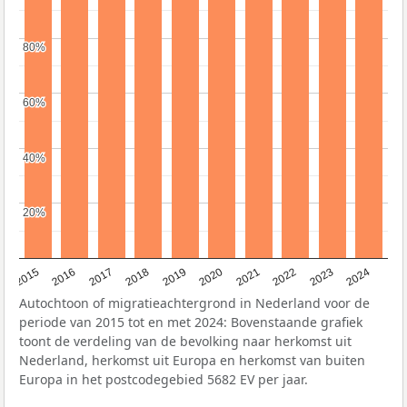
80%
80%
60%
60%
40%
40%
20%
20%
2015
2016
2017
2018
2019
2020
2021
2022
2023
2024
Autochtoon of migratieachtergrond in Nederland voor de
periode van 2015 tot en met 2024: Bovenstaande grafiek
toont de verdeling van de bevolking naar herkomst uit
Nederland, herkomst uit Europa en herkomst van buiten
Europa in het postcodegebied 5682 EV per jaar.