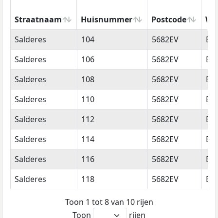
Straatnaam
Huisnummer
Postcode
Wo
Straatnaam
Huisnummer
Postcode
Wo
Salderes
104
5682EV
Bes
Salderes
106
5682EV
Bes
Salderes
108
5682EV
Bes
Salderes
110
5682EV
Bes
Salderes
112
5682EV
Bes
Salderes
114
5682EV
Bes
Salderes
116
5682EV
Bes
Salderes
118
5682EV
Bes
Toon 1 tot 8 van 10 rijen
Toon
rijen