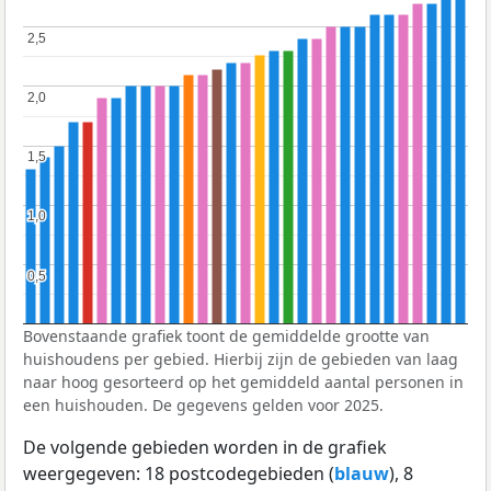
2,5
2,5
2,0
2,0
1,5
1,5
1,0
1,0
0,5
0,5
Bovenstaande grafiek toont de gemiddelde grootte van
huishoudens per gebied. Hierbij zijn de gebieden van laag
naar hoog gesorteerd op het gemiddeld aantal personen in
een huishouden. De gegevens gelden voor 2025.
De volgende gebieden worden in de grafiek
weergegeven: 18 postcodegebieden (
blauw
), 8