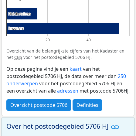
Huishoudens
Huishoudens
Inwoners
Inwoners
20
40
Overzicht van de belangrijkste cijfers van het Kadaster en
het
CBS
voor het postcodegebied 5706 HJ.
Op deze pagina vind je een
kaart
van het
postcodegebied 5706 HJ, de data over meer dan
250
onderwerpen
voor het postcodegebied 5706 HJ en
een overzicht van alle
adressen
met postcode 5706HJ.
Overzicht postcode 5706
Definities
Over het postcodegebied 5706 HJ