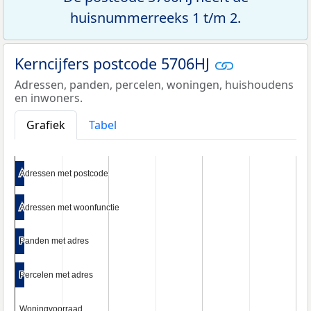
huisnummerreeks 1 t/m 2.
Kerncijfers postcode 5706HJ
Adressen, panden, percelen, woningen, huishoudens
en inwoners.
Grafiek
Tabel
Adressen met postcode
Adressen met postcode
Adressen met woonfunctie
Adressen met woonfunctie
Panden met adres
Panden met adres
Percelen met adres
Percelen met adres
Woningvoorraad
Woningvoorraad