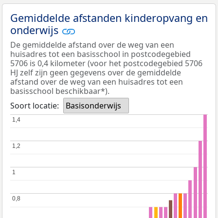
Gemiddelde afstanden kinderopvang en
onderwijs
De gemiddelde afstand over de weg van een
huisadres tot een basisschool in postcodegebied
5706 is 0,4 kilometer (voor het postcodegebied 5706
HJ zelf zijn geen gegevens over de gemiddelde
afstand over de weg van een huisadres tot een
basisschool beschikbaar*).
Soort locatie:
Basisonderwijs
1,4
1,4
1,2
1,2
1
1
0,8
0,8