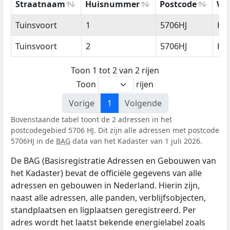
Straatnaam
Huisnummer
Postcode
Wo
Straatnaam
Huisnummer
Postcode
Wo
Tuinsvoort
1
5706HJ
He
Tuinsvoort
2
5706HJ
He
Toon 1 tot 2 van 2 rijen
Toon
rijen
Vorige
1
Volgende
Bovenstaande tabel toont de 2 adressen in het
postcodegebied 5706 HJ. Dit zijn alle adressen met postcode
5706HJ in de
BAG
data van het Kadaster van 1 juli 2026.
De BAG (Basisregistratie Adressen en Gebouwen van
het Kadaster) bevat de officiële gegevens van alle
adressen en gebouwen in Nederland. Hierin zijn,
naast alle adressen, alle panden, verblijfsobjecten,
standplaatsen en ligplaatsen geregistreerd. Per
adres wordt het laatst bekende energielabel zoals