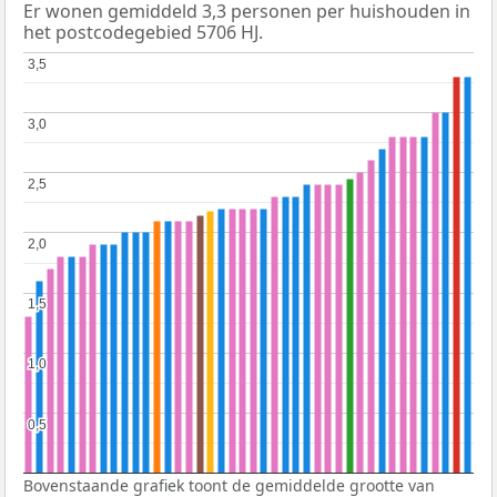
Er wonen gemiddeld 3,3 personen per huishouden in
het postcodegebied 5706 HJ.
3,5
3,5
3,0
3,0
2,5
2,5
2,0
2,0
1,5
1,5
1,0
1,0
0,5
0,5
Bovenstaande grafiek toont de gemiddelde grootte van