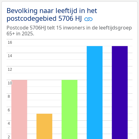
Bevolking naar leeftijd in het
postcodegebied 5706 HJ
Postcode 5706HJ telt 15 inwoners in de leeftijdsgroep
65+ in 2025.
16
16
14
14
12
12
10
10
8
8
6
6
4
4
2
2