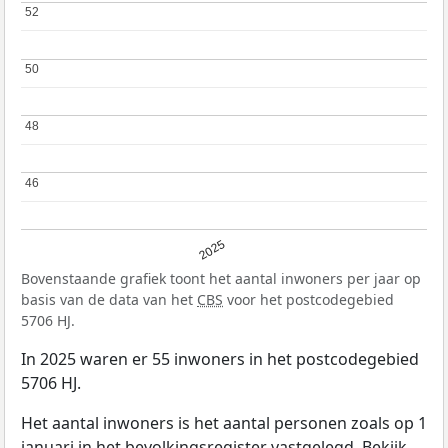
52
52
50
50
48
48
46
46
2025
Bovenstaande grafiek toont het aantal inwoners per jaar op
basis van de data van het
CBS
voor het postcodegebied
5706 HJ.
In 2025 waren er 55 inwoners in het postcodegebied
5706 HJ.
Het aantal inwoners is het aantal personen zoals op 1
januari in het bevolkingsregister vastgelegd. Bekijk