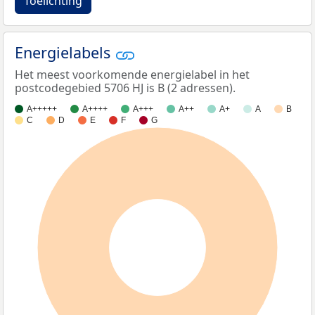
Toelichting
Energielabels
Het meest voorkomende energielabel in het
postcodegebied 5706 HJ is B (2 adressen).
A+++++
A++++
A+++
A++
A+
A
B
C
D
E
F
G
100%