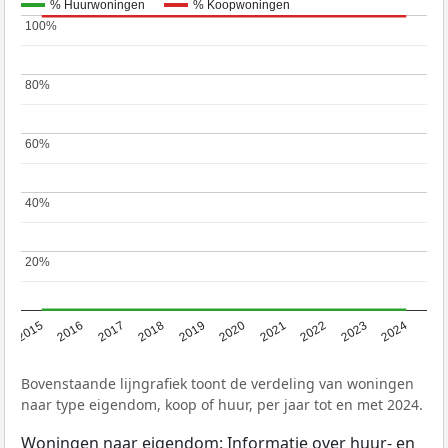
% Huurwoningen
% Koopwoningen
100%
100%
80%
80%
60%
60%
40%
40%
20%
20%
2015
2016
2017
2018
2019
2020
2021
2022
2023
2024
Bovenstaande lijngrafiek toont de verdeling van woningen
naar type eigendom, koop of huur, per jaar tot en met 2024.
Woningen naar eigendom: Informatie over huur- en