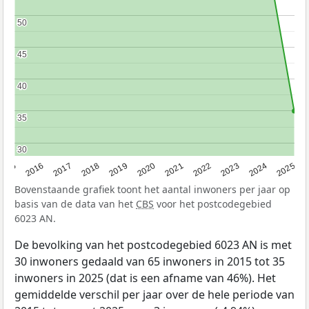
50
50
45
45
40
40
35
35
30
30
2015
2016
2017
2018
2019
2020
2021
2022
2023
2024
2025
Bovenstaande grafiek toont het aantal inwoners per jaar op
basis van de data van het
CBS
voor het postcodegebied
6023 AN.
De bevolking van het postcodegebied 6023 AN is met
30 inwoners gedaald van 65 inwoners in 2015 tot 35
inwoners in 2025 (dat is een afname van 46%). Het
gemiddelde verschil per jaar over de hele periode van