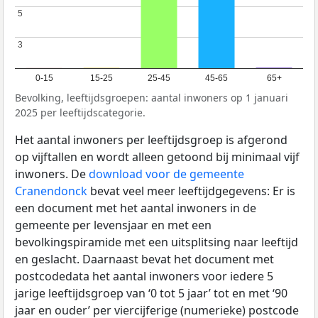
5
5
3
3
0-15
15-25
25-45
45-65
65+
Bevolking, leeftijdsgroepen: aantal inwoners op 1 januari
2025 per leeftijdscategorie.
Het aantal inwoners per leeftijdsgroep is afgerond
op vijftallen en wordt alleen getoond bij minimaal vijf
inwoners. De
download voor de gemeente
Cranendonck
bevat veel meer leeftijdgegevens: Er is
een document met het aantal inwoners in de
gemeente per levensjaar en met een
bevolkingspiramide met een uitsplitsing naar leeftijd
en geslacht. Daarnaast bevat het document met
postcodedata het aantal inwoners voor iedere 5
jarige leeftijdsgroep van ‘0 tot 5 jaar’ tot en met ‘90
jaar en ouder’ per viercijferige (numerieke) postcode