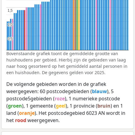
1,5
1,5
1,0
1,0
0,5
0,5
Bovenstaande grafiek toont de gemiddelde grootte van
huishoudens per gebied. Hierbij zijn de gebieden van laag
naar hoog gesorteerd op het gemiddeld aantal personen in
een huishouden. De gegevens gelden voor 2025.
De volgende gebieden worden in de grafiek
weergegeven: 60 postcodegebieden (
blauw
), 5
postcode5gebieden (
roze
), 1 numerieke postcode
(
groen
), 1 gemeente (
geel
), 1 provincie (
bruin
) en 1
land (
oranje
). Het postcodegebied 6023 AN wordt in
het
rood
weergegeven.