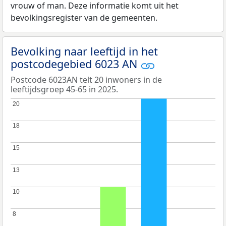
vrouw of man. Deze informatie komt uit het
bevolkingsregister van de gemeenten.
Bevolking naar leeftijd in het
postcodegebied 6023 AN
Postcode 6023AN telt 20 inwoners in de
leeftijdsgroep 45-65 in 2025.
20
20
18
18
15
15
13
13
10
10
8
8