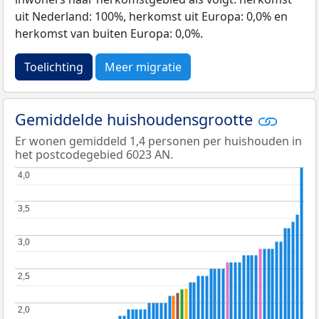
uit Nederland: 100%, herkomst uit Europa: 0,0% en
herkomst van buiten Europa: 0,0%.
Toelichting
Meer migratie
Gemiddelde huishoudensgrootte
Er wonen gemiddeld 1,4 personen per huishouden in
het postcodegebied 6023 AN.
4,0
4,0
3,5
3,5
3,0
3,0
2,5
2,5
2,0
2,0