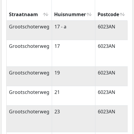
Straatnaam
Huisnummer
Postcode
W
Straatnaam
Huisnummer
Postcode
W
Grootschoterweg
17 - a
6023AN
B
Grootschoterweg
17
6023AN
B
Grootschoterweg
19
6023AN
B
Grootschoterweg
21
6023AN
B
Grootschoterweg
23
6023AN
B