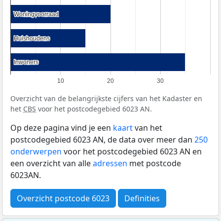
Woningvoorraad
Woningvoorraad
Huishoudens
Huishoudens
Inwoners
Inwoners
10
20
30
Overzicht van de belangrijkste cijfers van het Kadaster en
het
CBS
voor het postcodegebied 6023 AN.
Op deze pagina vind je een
kaart
van het
postcodegebied 6023 AN, de data over meer dan
250
onderwerpen
voor het postcodegebied 6023 AN en
een overzicht van alle
adressen
met postcode
6023AN.
Overzicht postcode 6023
Definities