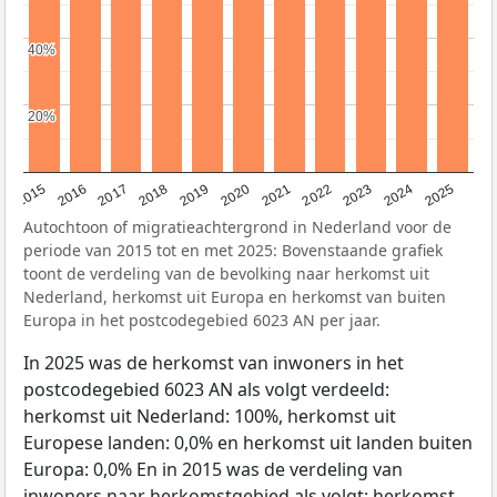
40%
40%
20%
20%
2019
2022
2017
2025
2020
2015
2023
2018
2021
2016
2024
Autochtoon of migratieachtergrond in Nederland voor de
periode van 2015 tot en met 2025: Bovenstaande grafiek
toont de verdeling van de bevolking naar herkomst uit
Nederland, herkomst uit Europa en herkomst van buiten
Europa in het postcodegebied 6023 AN per jaar.
In 2025 was de herkomst van inwoners in het
postcodegebied 6023 AN als volgt verdeeld:
herkomst uit Nederland: 100%, herkomst uit
Europese landen: 0,0% en herkomst uit landen buiten
Europa: 0,0% En in 2015 was de verdeling van
inwoners naar herkomstgebied als volgt: herkomst