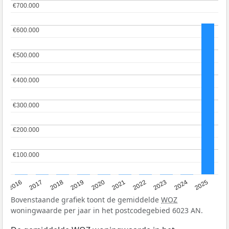
€700.000
€700.000
€600.000
€600.000
€500.000
€500.000
€400.000
€400.000
€300.000
€300.000
€200.000
€200.000
€100.000
€100.000
2016
2017
2018
2019
2020
2021
2022
2023
2024
2025
Bovenstaande grafiek toont de gemiddelde
WOZ
woningwaarde per jaar in het postcodegebied 6023 AN.