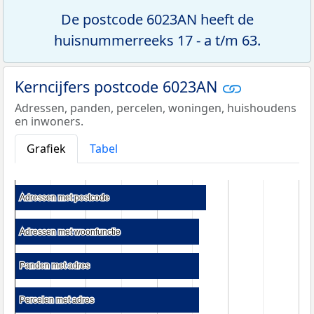
De postcode 6023AN heeft de
huisnummerreeks 17 - a t/m 63.
Kerncijfers postcode 6023AN
Adressen, panden, percelen, woningen, huishoudens
en inwoners.
Grafiek
Tabel
Adressen met postcode
Adressen met postcode
Adressen met woonfunctie
Adressen met woonfunctie
Panden met adres
Panden met adres
Percelen met adres
Percelen met adres