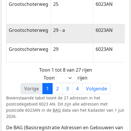
Grootschoterweg
25
6023AN
B
Grootschoterweg
29 - a
6023AN
B
Grootschoterweg
29
6023AN
B
Toon 1 tot 8 van 27 rijen
Toon
rijen
Vorige
1
2
3
4
Volgende
Bovenstaande tabel toont de 27 adressen in het
postcodegebied 6023 AN. Dit zijn alle adressen met
postcode 6023AN in de
BAG
data van het Kadaster van 1 juli
2026.
De BAG (Basisregistratie Adressen en Gebouwen van