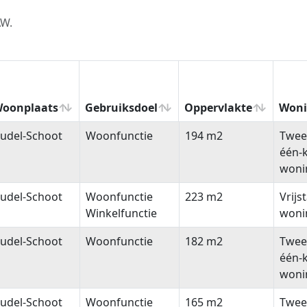
AW.
oonplaats
Gebruiksdoel
Oppervlakte
Woni
oonplaats
Gebruiksdoel
Oppervlakte
Woni
udel-Schoot
Woonfunctie
194 m2
Twee
één-
woni
udel-Schoot
Woonfunctie
223 m2
Vrijs
Winkelfunctie
woni
udel-Schoot
Woonfunctie
182 m2
Twee
één-
woni
udel-Schoot
Woonfunctie
165 m2
Twee