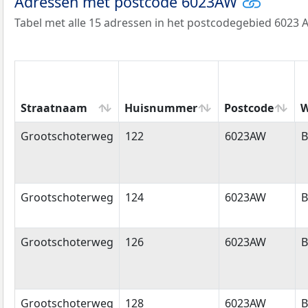
Adressen met postcode 6023AW
Tabel met alle 15 adressen in het postcodegebied 6023 
Straatnaam
Huisnummer
Postcode
W
Straatnaam
Huisnummer
Postcode
W
Grootschoterweg
122
6023AW
B
Grootschoterweg
124
6023AW
B
Grootschoterweg
126
6023AW
B
Grootschoterweg
128
6023AW
B