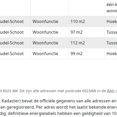
één-
woni
udel-Schoot
Woonfunctie
110 m2
Hoek
udel-Schoot
Woonfunctie
97 m2
Tuss
udel-Schoot
Woonfunctie
112 m2
Tuss
udel-Schoot
Woonfunctie
99 m2
Hoek
d 6023 AW. Dit zijn alle adressen met postcode 6023AW in de
BAG
d
adaster) bevat de officiële gegevens van alle adressen en 
tsen geregistreerd. Per adres wordt het laatst bekende ener
ldig; definitieve energielabels hebben een geldigheid van 1