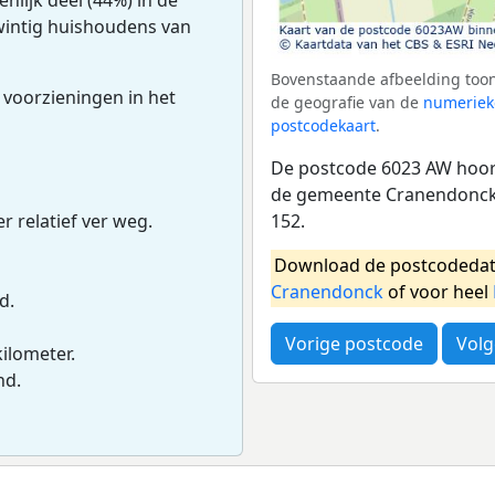
twintig huishoudens van
Bovenstaande afbeelding toon
 voorzieningen in het
de geografie van de
numeriek
postcodekaart
.
De postcode 6023 AW hoort
de gemeente Cranendonck.
152.
r relatief ver weg.
Download de postcodedat
Cranendonck
of voor heel
d.
Vorige postcode
Volg
kilometer.
nd.