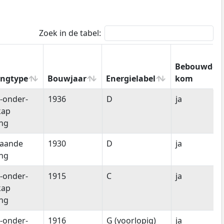
Zoek in de tabel:
Bebouwde
ngtype
Bouwjaar
Energielabel
kom
ngtype
Bouwjaar
Energielabel
Bebouwde
-onder-
1936
D
ja
kom
kap
ng
taande
1930
D
ja
ng
-onder-
1915
C
ja
kap
ng
-onder-
1916
G (voorlopig)
ja