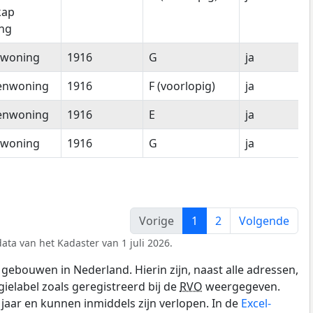
kap
ng
woning
1916
G
ja
enwoning
1916
F (voorlopig)
ja
enwoning
1916
E
ja
woning
1916
G
ja
Vorige
1
2
Volgende
ata van het Kadaster van 1 juli 2026.
gebouwen in Nederland. Hierin zijn, naast alle adressen,
gielabel zoals geregistreerd bij de
RVO
weergegeven.
0 jaar en kunnen inmiddels zijn verlopen. In de
Excel-