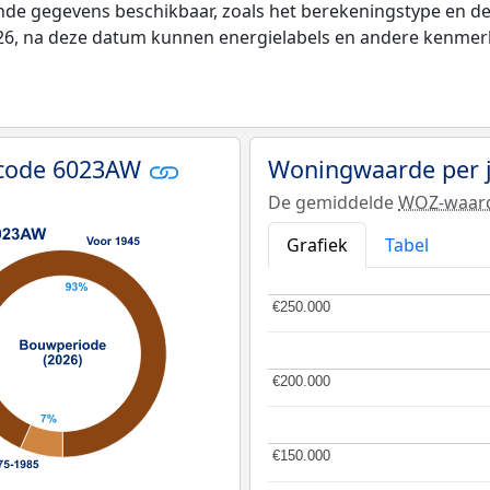
ende gegevens beschikbaar, zoals het berekeningstype en 
026, na deze datum kunnen energielabels en andere kenmerke
tcode 6023AW
Woningwaarde per 
De gemiddelde
WOZ-waar
Grafiek
Tabel
€250.000
€250.000
€200.000
€200.000
€150.000
€150.000