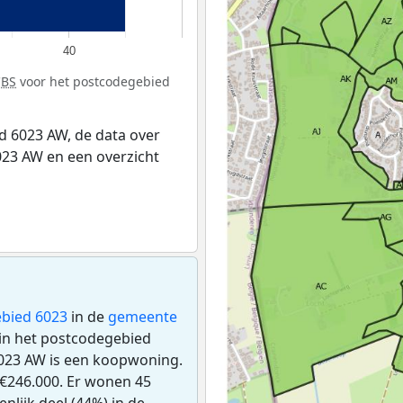
40
CBS
voor het postcodegebied
 6023 AW, de data over
23 AW en een overzicht
bied 6023
in de
gemeente
n in het postcodegebied
023 AW is een koopwoning.
€246.000. Er wonen 45
lijk deel (44%) in de