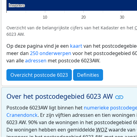
Inwoners
Inwoners
10
20
30
Overzicht van de belangrijkste cijfers van het Kadaster en het
6023 AW.
Op deze pagina vind je een
kaart
van het postcodegebied
meer dan
250 onderwerpen
voor het postcodegebied 60
van alle
adressen
met postcode 6023AW.
Overzicht postcode 6023
Definities
Over het postcodegebied 6023 AW
Postcode 6023AW ligt binnen het
numerieke postcodege
Cranendonck
. Er zijn vijftien adressen en tien woninge
6023 AW. 90% van de woningen in het postcodegebied 6
De woningen hebben een gemiddelde
WOZ
waarde van 
inwoners in het postcodegebied 6023 AW, met een aanzien