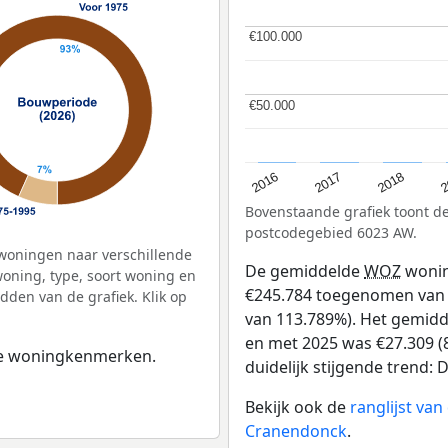
€100.000
€100.000
€50.000
€50.000
2
2016
2018
2017
Bovenstaande grafiek toont 
postcodegebied 6023 AW.
woningen naar verschillende
De gemiddelde
WOZ
wonin
ning, type, soort woning en
€245.784 toegenomen van €
dden van de grafiek. Klik op
van 113.789%). Het gemidde
en met 2025 was €27.309 (8
 de woningkenmerken.
duidelijk stijgende trend: D
Bekijk ook de
ranglijst va
Cranendonck
.