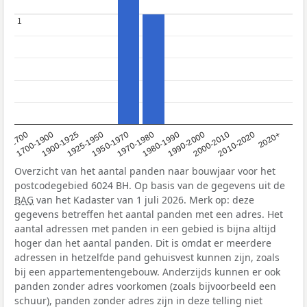
1
1
1950-1970
1990-2000
1900-1925
2020+
1970-1980
<1700
2000-2010
1925-1950
1980-1990
1700-1900
2010-2020
Overzicht van het aantal panden naar bouwjaar voor het
postcodegebied 6024 BH. Op basis van de gegevens uit de
BAG
van het Kadaster van 1 juli 2026. Merk op: deze
gegevens betreffen het aantal panden met een adres. Het
aantal adressen met panden in een gebied is bijna altijd
hoger dan het aantal panden. Dit is omdat er meerdere
adressen in hetzelfde pand gehuisvest kunnen zijn, zoals
bij een appartementengebouw. Anderzijds kunnen er ook
panden zonder adres voorkomen (zoals bijvoorbeeld een
schuur), panden zonder adres zijn in deze telling niet