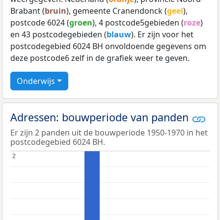
Brabant (
bruin
), gemeente Cranendonck (
geel
),
postcode 6024 (
groen
), 4 postcode5gebieden (
roze
)
en 43 postcodegebieden (
blauw
). Er zijn voor het
postcodegebied 6024 BH onvoldoende gegevens om
deze postcode6 zelf in de grafiek weer te geven.
Onderwijs
Adressen: bouwperiode van panden
Er zijn 2 panden uit de bouwperiode 1950-1970 in het
postcodegebied 6024 BH.
2
2