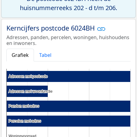
huisnummerreeks 202 - d t/m 206.
Kerncijfers postcode 6024BH
Adressen, panden, percelen, woningen, huishoudens
en inwoners.
Grafiek
Tabel
Adressen met postcode
Adressen met postcode
Adressen met woonfunctie
Adressen met woonfunctie
Panden met adres
Panden met adres
Percelen met adres
Percelen met adres
Woningvoorraad
Woningvoorraad