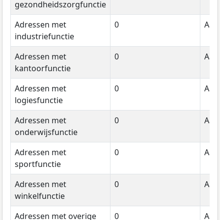
gezondheidszorgfunctie
Adressen met
0
Aant
industriefunctie
Adressen met
0
Aant
kantoorfunctie
Adressen met
0
Aant
logiesfunctie
Adressen met
0
Aant
onderwijsfunctie
Adressen met
0
Aant
sportfunctie
Adressen met
0
Aant
winkelfunctie
Adressen met overige
0
Aant