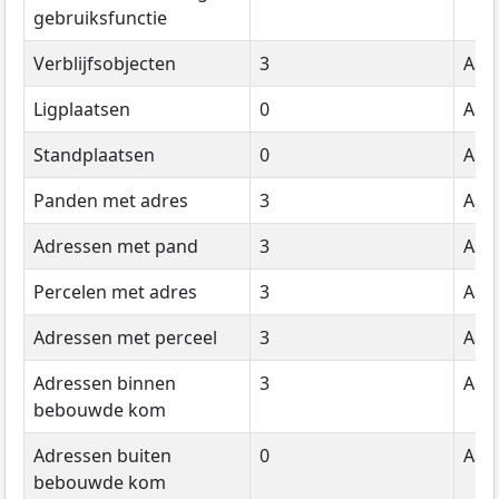
gebruiksfunctie
Verblijfsobjecten
3
Aant
Ligplaatsen
0
Aant
Standplaatsen
0
Aant
Panden met adres
3
Aant
Adressen met pand
3
Aant
Percelen met adres
3
Aant
Adressen met perceel
3
Aant
Adressen binnen
3
Aant
bebouwde kom
Adressen buiten
0
Aant
bebouwde kom