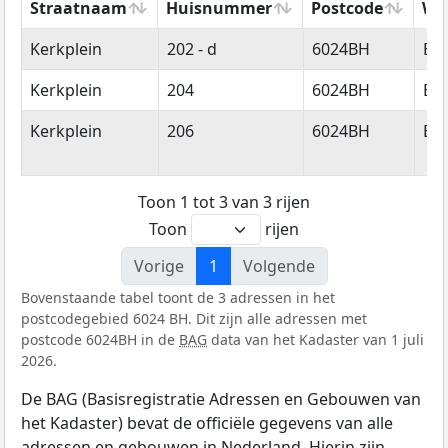
Straatnaam
Huisnummer
Postcode
Wo
Straatnaam
Huisnummer
Postcode
Wo
Kerkplein
202 - d
6024BH
Bud
Kerkplein
204
6024BH
Bud
Kerkplein
206
6024BH
Bud
Toon 1 tot 3 van 3 rijen
Toon
rijen
Vorige
1
Volgende
Bovenstaande tabel toont de 3 adressen in het
postcodegebied 6024 BH. Dit zijn alle adressen met
postcode 6024BH in de
BAG
data van het Kadaster van 1 juli
2026.
De BAG (Basisregistratie Adressen en Gebouwen van
het Kadaster) bevat de officiële gegevens van alle
adressen en gebouwen in Nederland. Hierin zijn,