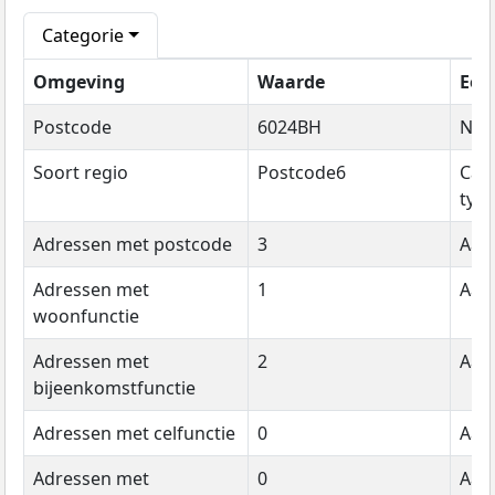
Categorie
Omgeving
Waarde
Een
Postcode
6024BH
Na
Soort regio
Postcode6
Cat
typ
Adressen met postcode
3
Aant
Adressen met
1
Aant
woonfunctie
Adressen met
2
Aant
bijeenkomstfunctie
Adressen met celfunctie
0
Aant
Adressen met
0
Aant