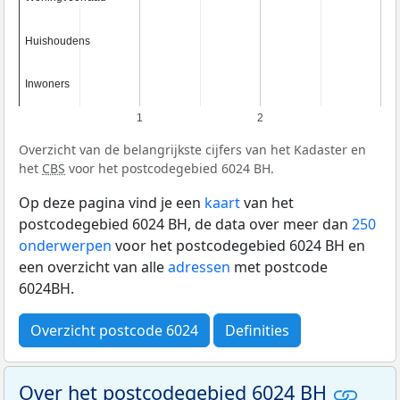
Huishoudens
Huishoudens
Inwoners
Inwoners
1
2
Overzicht van de belangrijkste cijfers van het Kadaster en
het
CBS
voor het postcodegebied 6024 BH.
Op deze pagina vind je een
kaart
van het
postcodegebied 6024 BH, de data over meer dan
250
onderwerpen
voor het postcodegebied 6024 BH en
een overzicht van alle
adressen
met postcode
6024BH.
Overzicht postcode 6024
Definities
Over het postcodegebied 6024 BH