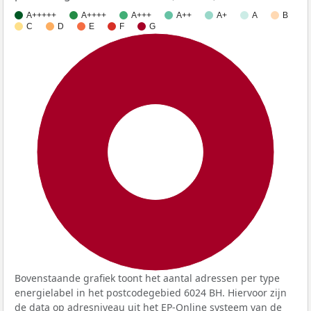
A+++++
A++++
A+++
A++
A+
A
B
C
D
E
F
G
100%
Bovenstaande grafiek toont het aantal adressen per type
energielabel in het postcodegebied 6024 BH. Hiervoor zijn
de data op adresniveau uit het EP-Online systeem van de