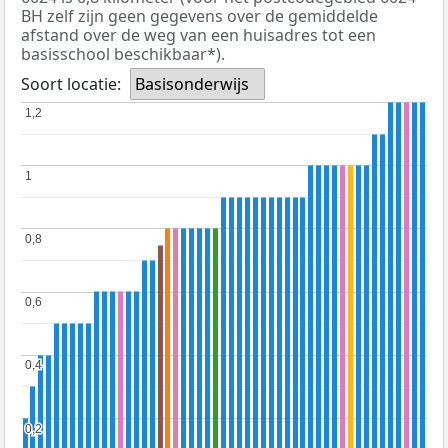
BH zelf zijn geen gegevens over de gemiddelde
afstand over de weg van een huisadres tot een
basisschool beschikbaar*).
Soort locatie:
Basisonderwijs
1,2
1,2
1
1
0,8
0,8
0,6
0,6
0,4
0,4
0,2
0,2