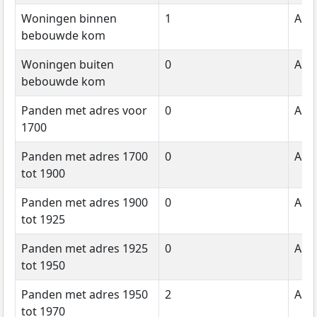
Woningen binnen
1
Aant
bebouwde kom
Woningen buiten
0
Aant
bebouwde kom
Panden met adres voor
0
Aant
1700
Panden met adres 1700
0
Aant
tot 1900
Panden met adres 1900
0
Aant
tot 1925
Panden met adres 1925
0
Aant
tot 1950
Panden met adres 1950
2
Aant
tot 1970