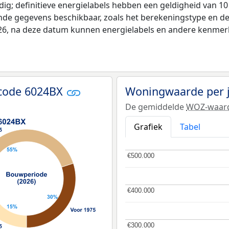
ldig; definitieve energielabels hebben een geldigheid van 1
ende gegevens beschikbaar, zoals het berekeningstype en 
026, na deze datum kunnen energielabels en andere kenmerke
tcode 6024BX
Woningwaarde per 
De gemiddelde
WOZ-waar
Grafiek
Tabel
€500.000
€500.000
€400.000
€400.000
€300.000
€300.000