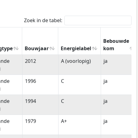
Zoek in de tabel:
Bebouwde
gtype
Bouwjaar
Energielabel
kom
gtype
Bouwjaar
Energielabel
Bebouwde
ande
2012
A (voorlopig)
ja
kom
g
ande
1996
C
ja
g
ande
1994
C
ja
g
ande
1979
A+
ja
g