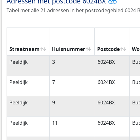
Adressen met postcode 6024BX
Tabel met alle 21 adressen in het postcodegebied 6024 B
Straatnaam
Huisnummer
Postcode
Wo
Straatnaam
Huisnummer
Postcode
Wo
Peeldijk
3
6024BX
Bud
Peeldijk
7
6024BX
Bud
Peeldijk
9
6024BX
Bud
Peeldijk
11
6024BX
Bud