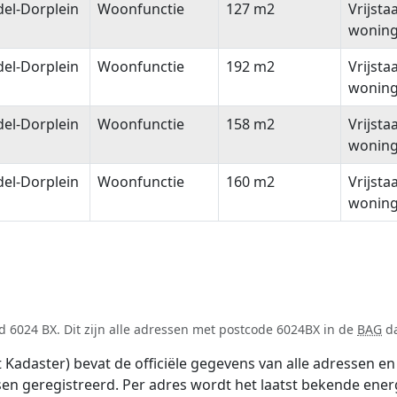
el-Dorplein
Woonfunctie
127 m2
Vrijsta
wonin
el-Dorplein
Woonfunctie
192 m2
Vrijsta
wonin
el-Dorplein
Woonfunctie
158 m2
Vrijsta
wonin
el-Dorplein
Woonfunctie
160 m2
Vrijsta
wonin
 6024 BX. Dit zijn alle adressen met postcode 6024BX in de
BAG
da
adaster) bevat de officiële gegevens van alle adressen en 
tsen geregistreerd. Per adres wordt het laatst bekende ener