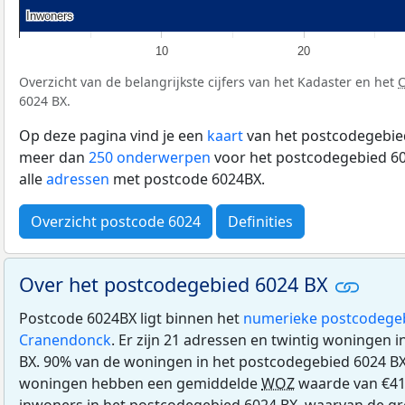
Inwoners
Inwoners
10
20
Overzicht van de belangrijkste cijfers van het Kadaster en het
6024 BX.
Op deze pagina vind je een
kaart
van het postcodegebied
meer dan
250 onderwerpen
voor het postcodegebied 60
alle
adressen
met postcode 6024BX.
Overzicht postcode 6024
Definities
Over het postcodegebied 6024 BX
Postcode 6024BX ligt binnen het
numerieke postcodege
Cranendonck
. Er zijn 21 adressen en twintig woningen 
BX. 90% van de woningen in het postcodegebied 6024 BX
woningen hebben een gemiddelde
WOZ
waarde van €410
inwoners in het postcodegebied 6024 BX, waarvan de gr