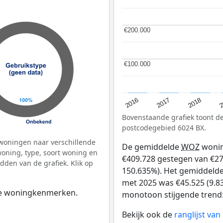
€200.000
€200.000
€100.000
€100.000
2
2016
2018
2017
Bovenstaande grafiek toont 
postcodegebied 6024 BX.
woningen naar verschillende
De gemiddelde
WOZ
wonin
ning, type, soort woning en
€409.728 gestegen van €272 
dden van de grafiek. Klik op
150.635%). Het gemiddelde 
met 2025 was €45.525 (9.83
 de woningkenmerken.
monotoon stijgende trend: D
Bekijk ook de
ranglijst va