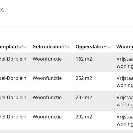
X.
onplaats
Gebruiksdoel
Oppervlakte
Wonin
onplaats
Gebruiksdoel
Oppervlakte
Wonin
el-Dorplein
Woonfunctie
162 m2
Vrijsta
wonin
el-Dorplein
Woonfunctie
252 m2
Vrijsta
wonin
el-Dorplein
Woonfunctie
232 m2
Vrijsta
wonin
el-Dorplein
Woonfunctie
202 m2
Vrijsta
wonin