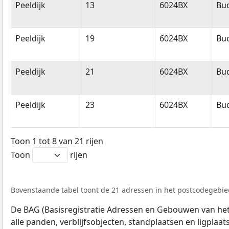
Peeldijk
13
6024BX
Bud
Peeldijk
19
6024BX
Bud
Peeldijk
21
6024BX
Bud
Peeldijk
23
6024BX
Bud
Toon 1 tot 8 van 21 rijen
Toon
rijen
Bovenstaande tabel toont de 21 adressen in het postcodegebied
De BAG (Basisregistratie Adressen en Gebouwen van het K
alle panden, verblijfsobjecten, standplaatsen en ligplaa