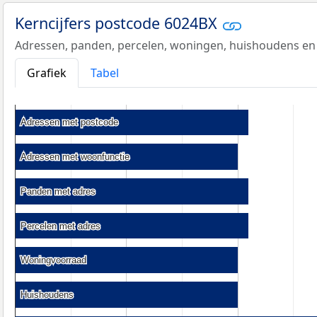
Kerncijfers postcode 6024BX
Adressen, panden, percelen, woningen, huishoudens en
Grafiek
Tabel
Adressen met postcode
Adressen met postcode
Adressen met woonfunctie
Adressen met woonfunctie
Panden met adres
Panden met adres
Percelen met adres
Percelen met adres
Woningvoorraad
Woningvoorraad
Huishoudens
Huishoudens