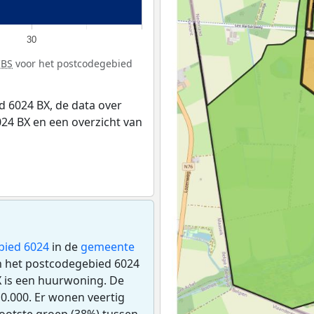
30
CBS
voor het postcodegebied
 6024 BX, de data over
24 BX en een overzicht van
bied 6024
in de
gemeente
in het postcodegebied 6024
 is een huurwoning. De
.000. Er wonen veertig
ootste groep (38%) tussen