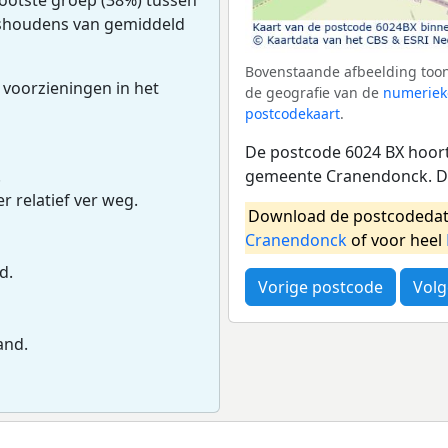
uishoudens van gemiddeld
Bovenstaande afbeelding toon
 voorzieningen in het
de geografie van de
numeriek
postcodekaart
.
De postcode 6024 BX hoort 
gemeente Cranendonck. De
.
r relatief ver weg.
Download de postcodedat
Cranendonck
of voor heel
d.
Vorige postcode
Volg
and.