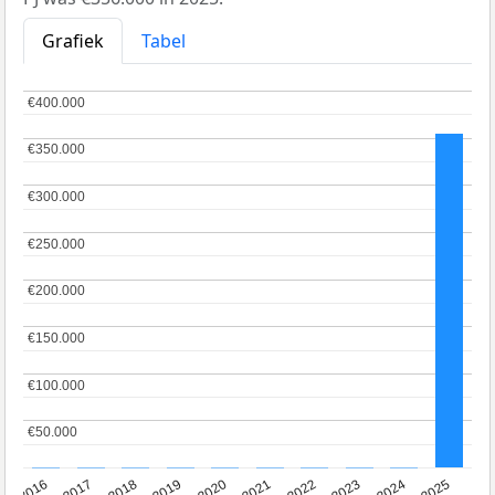
Grafiek
Tabel
€400.000
€400.000
€350.000
€350.000
€300.000
€300.000
€250.000
€250.000
€200.000
€200.000
€150.000
€150.000
€100.000
€100.000
€50.000
€50.000
2016
2017
2018
2019
2020
2021
2022
2023
2024
2025