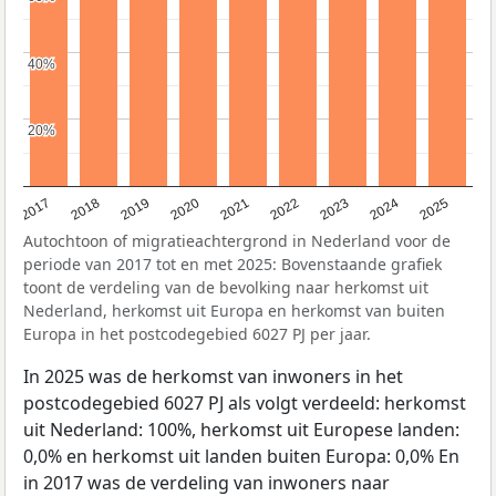
40%
40%
20%
20%
2017
2018
2019
2020
2021
2022
2023
2024
2025
Autochtoon of migratieachtergrond in Nederland voor de
periode van 2017 tot en met 2025: Bovenstaande grafiek
toont de verdeling van de bevolking naar herkomst uit
Nederland, herkomst uit Europa en herkomst van buiten
Europa in het postcodegebied 6027 PJ per jaar.
In 2025 was de herkomst van inwoners in het
postcodegebied 6027 PJ als volgt verdeeld: herkomst
uit Nederland: 100%, herkomst uit Europese landen:
0,0% en herkomst uit landen buiten Europa: 0,0% En
in 2017 was de verdeling van inwoners naar