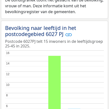
vrouw of man. Deze informatie komt uit het
bevolkingsregister van de gemeenten.
Bevolking naar leeftijd in het
postcodegebied 6027 PJ
Postcode 6027PJ telt 15 inwoners in de leeftijdsgroep
25-45 in 2025.
16
16
14
14
12
12
10
10
8
8
6
6