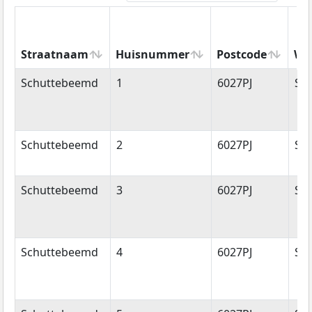
Straatnaam
Huisnummer
Postcode
Wo
Straatnaam
Huisnummer
Postcode
Wo
Schuttebeemd
1
6027PJ
So
Schuttebeemd
2
6027PJ
So
Schuttebeemd
3
6027PJ
So
Schuttebeemd
4
6027PJ
So