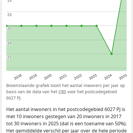
25
25
23
23
20
20
18
18
15
15
2017
2018
2019
2020
2021
2022
2023
2024
2025
Bovenstaande grafiek toont het aantal inwoners per jaar op
basis van de data van het
CBS
voor het postcodegebied
6027 PJ.
Het aantal inwoners in het postcodegebied 6027 PJ is
met 10 inwoners gestegen van 20 inwoners in 2017
tot 30 inwoners in 2025 (dat is een toename van 50%).
Het gemiddelde verschil per jaar over de hele periode