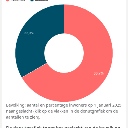
33,3%
66,7%
Bevolking: aantal en percentage inwoners op 1 januari 2025
naar geslacht (klik op de vlakken in de donutgrafiek om de
aantallen te zien).
De donutgrafiek toont het geslacht van de bevolking,