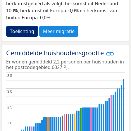
herkomstgebied als volgt: herkomst uit Nederland:
100%, herkomst uit Europa: 0,0% en herkomst van
buiten Europa: 0,0%.
Toelichting
Meer migratie
Gemiddelde huishoudensgrootte
Er wonen gemiddeld 2,2 personen per huishouden in
het postcodegebied 6027 PJ.
3,5
3,5
3,0
3,0
2,5
2,5
2,0
2,0