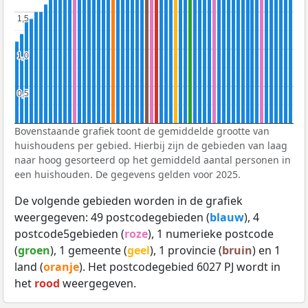
1,5
1,5
1,0
1,0
0,5
0,5
Bovenstaande grafiek toont de gemiddelde grootte van
huishoudens per gebied. Hierbij zijn de gebieden van laag
naar hoog gesorteerd op het gemiddeld aantal personen in
een huishouden. De gegevens gelden voor 2025.
De volgende gebieden worden in de grafiek
weergegeven: 49 postcodegebieden (
blauw
), 4
postcode5gebieden (
roze
), 1 numerieke postcode
(
groen
), 1 gemeente (
geel
), 1 provincie (
bruin
) en 1
land (
oranje
). Het postcodegebied 6027 PJ wordt in
het
rood
weergegeven.