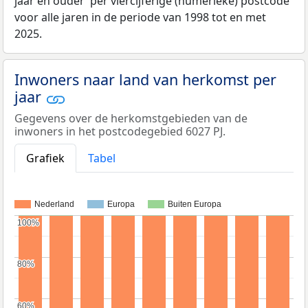
jaar en ouder’ per viercijferige (numerieke) postcode
voor alle jaren in de periode van 1998 tot en met
2025.
Inwoners naar land van herkomst per
jaar
Gegevens over de herkomstgebieden van de
inwoners in het postcodegebied 6027 PJ.
Grafiek
Tabel
Nederland
Europa
Buiten Europa
100%
100%
80%
80%
60%
60%