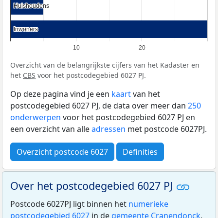
Huishoudens
Huishoudens
Inwoners
Inwoners
10
20
Overzicht van de belangrijkste cijfers van het Kadaster en
het
CBS
voor het postcodegebied 6027 PJ.
Op deze pagina vind je een
kaart
van het
postcodegebied 6027 PJ, de data over meer dan
250
onderwerpen
voor het postcodegebied 6027 PJ en
een overzicht van alle
adressen
met postcode 6027PJ.
Overzicht postcode 6027
Definities
Over het postcodegebied 6027 PJ
Postcode 6027PJ ligt binnen het
numerieke
postcodegebied 6027
in de
gemeente Cranendonck
.