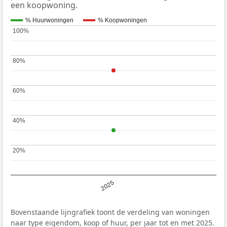
een koopwoning.
% Huurwoningen
% Koopwoningen
100%
100%
80%
80%
60%
60%
40%
40%
20%
20%
2025
Bovenstaande lijngrafiek toont de verdeling van woningen
naar type eigendom, koop of huur, per jaar tot en met 2025.