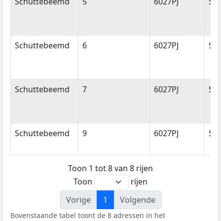
Schuttebeemd
5
6027PJ
So
Schuttebeemd
6
6027PJ
So
Schuttebeemd
7
6027PJ
So
Schuttebeemd
9
6027PJ
So
Toon 1 tot 8 van 8 rijen
Toon
rijen
Vorige
1
Volgende
Bovenstaande tabel toont de 8 adressen in het