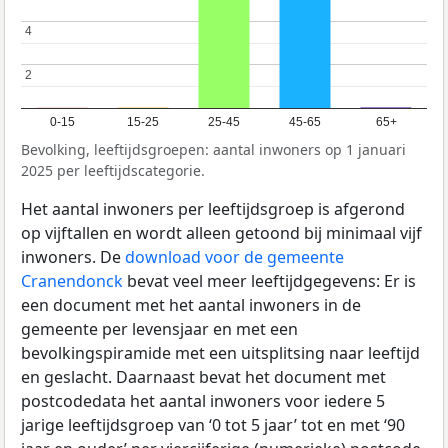
4
4
2
2
0-15
15-25
25-45
45-65
65+
Bevolking, leeftijdsgroepen: aantal inwoners op 1 januari
2025 per leeftijdscategorie.
Het aantal inwoners per leeftijdsgroep is afgerond
op vijftallen en wordt alleen getoond bij minimaal vijf
inwoners. De
download voor de gemeente
Cranendonck
bevat veel meer leeftijdgegevens: Er is
een document met het aantal inwoners in de
gemeente per levensjaar en met een
bevolkingspiramide met een uitsplitsing naar leeftijd
en geslacht. Daarnaast bevat het document met
postcodedata het aantal inwoners voor iedere 5
jarige leeftijdsgroep van ‘0 tot 5 jaar’ tot en met ‘90