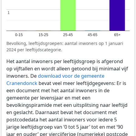
1
1
0-15
15-25
25-45
45-65
65+
Bevolking, leeftijdsgroepen: aantal inwoners op 1 januari
2024 per leeftijdscategorie.
Het aantal inwoners per leeftijdsgroep is afgerond
op vijftallen en wordt alleen getoond bij minimaal vijf
inwoners. De
download voor de gemeente
Cranendonck
bevat veel meer leeftijdgegevens: Er is
een document met het aantal inwoners in de
gemeente per levensjaar en met een
bevolkingspiramide met een uitsplitsing naar leeftijd
en geslacht. Daarnaast bevat het document met
postcodedata het aantal inwoners voor iedere 5
jarige leeftijdsgroep van ‘0 tot 5 jaar’ tot en met ‘90
jaar en ouder’ per viercijferige (numerieke) postcode