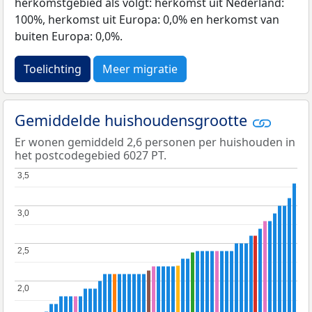
herkomstgebied als volgt: herkomst uit Nederland:
100%, herkomst uit Europa: 0,0% en herkomst van
buiten Europa: 0,0%.
Toelichting
Meer migratie
Gemiddelde huishoudensgrootte
Er wonen gemiddeld 2,6 personen per huishouden in
het postcodegebied 6027 PT.
3,5
3,5
3,0
3,0
2,5
2,5
2,0
2,0