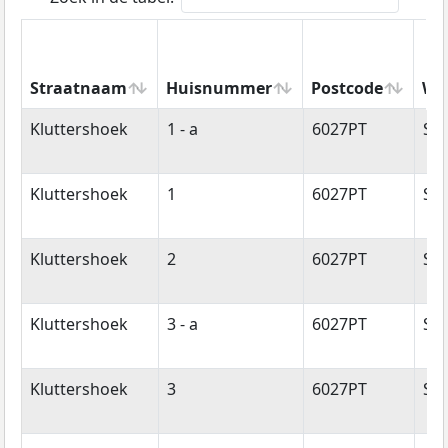
Straatnaam
Huisnummer
Postcode
Wo
Straatnaam
Huisnummer
Postcode
Wo
Kluttershoek
1 - a
6027PT
So
Kluttershoek
1
6027PT
So
Kluttershoek
2
6027PT
So
Kluttershoek
3 - a
6027PT
So
Kluttershoek
3
6027PT
So