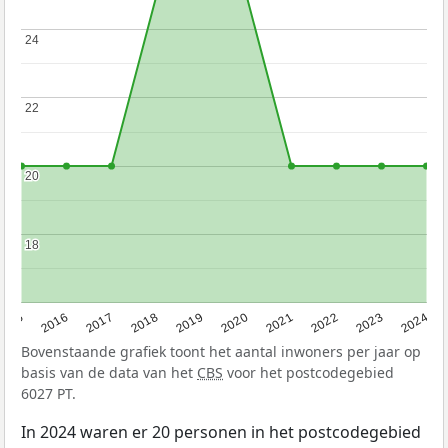
24
24
22
22
20
20
18
18
2015
2016
2017
2018
2019
2020
2021
2022
2023
2024
Bovenstaande grafiek toont het aantal inwoners per jaar op
basis van de data van het
CBS
voor het postcodegebied
6027 PT.
In 2024 waren er 20 personen in het postcodegebied