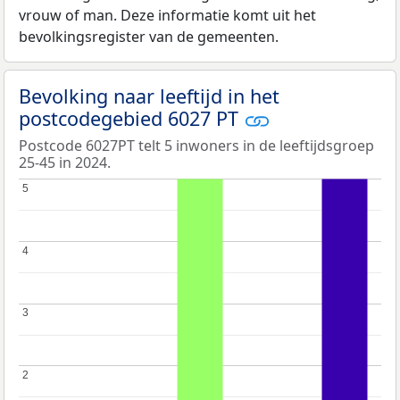
vrouw of man. Deze informatie komt uit het
bevolkingsregister van de gemeenten.
Bevolking naar leeftijd in het
postcodegebied 6027 PT
Postcode 6027PT telt 5 inwoners in de leeftijdsgroep
25-45 in 2024.
5
5
4
4
3
3
2
2