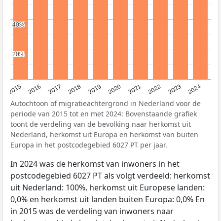
40%
40%
20%
20%
2015
2016
2017
2018
2019
2020
2021
2022
2023
2024
Autochtoon of migratieachtergrond in Nederland voor de
periode van 2015 tot en met 2024: Bovenstaande grafiek
toont de verdeling van de bevolking naar herkomst uit
Nederland, herkomst uit Europa en herkomst van buiten
Europa in het postcodegebied 6027 PT per jaar.
In 2024 was de herkomst van inwoners in het
postcodegebied 6027 PT als volgt verdeeld: herkomst
uit Nederland: 100%, herkomst uit Europese landen:
0,0% en herkomst uit landen buiten Europa: 0,0% En
in 2015 was de verdeling van inwoners naar