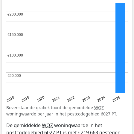
€200.000
€200.000
€150.000
€150.000
€100.000
€100.000
€50.000
€50.000
2018
2019
2020
2021
2022
2023
2024
2025
Bovenstaande grafiek toont de gemiddelde
WOZ
woningwaarde per jaar in het postcodegebied 6027 PT.
De gemiddelde
WOZ
woningwaarde in het
postcodegebied 6027 PT is met €219.663 gestegen