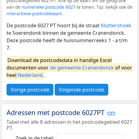
postcodegebied 6027PT. Klik op de kaart om de geografie
van de
numerieke postcode 6027
te tonen. Tip: bekijk ook de
interactieve postcodekaart
.
De postcode 6027 PT hoort bij de straat
Kluttershoek
te Soerendonk binnen de gemeente Cranendonck.
Deze postcode heeft de huisnummerreeks 1 - a t/m
7.
Download de postcodedata in handige Excel
documenten voor
de gemeente Cranendonck
of voor
heel
Nederland
.
Vorige postcode
Volgende postcode
Adressen met postcode 6027PT
Tabel met alle 8 adressen in het postcodegebied 6027
PT.
Zoek in de tabel: