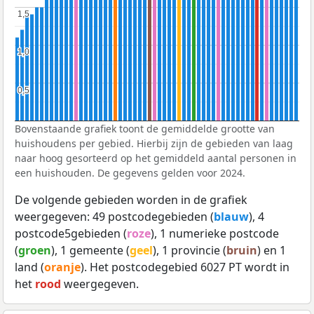
1,5
1,5
1,0
1,0
0,5
0,5
Bovenstaande grafiek toont de gemiddelde grootte van
huishoudens per gebied. Hierbij zijn de gebieden van laag
naar hoog gesorteerd op het gemiddeld aantal personen in
een huishouden. De gegevens gelden voor 2024.
De volgende gebieden worden in de grafiek
weergegeven: 49 postcodegebieden (
blauw
), 4
postcode5gebieden (
roze
), 1 numerieke postcode
(
groen
), 1 gemeente (
geel
), 1 provincie (
bruin
) en 1
land (
oranje
). Het postcodegebied 6027 PT wordt in
het
rood
weergegeven.