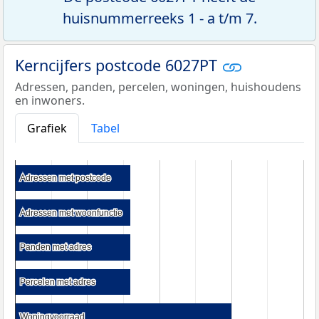
huisnummerreeks 1 - a t/m 7.
Kerncijfers postcode 6027PT
Adressen, panden, percelen, woningen, huishoudens
en inwoners.
Grafiek
Tabel
Adressen met postcode
Adressen met postcode
Adressen met woonfunctie
Adressen met woonfunctie
Panden met adres
Panden met adres
Percelen met adres
Percelen met adres
Woningvoorraad
Woningvoorraad