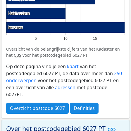
Huishoudens
Huishoudens
Inwoners
Inwoners
5
10
15
Overzicht van de belangrijkste cijfers van het Kadaster en
het
CBS
voor het postcodegebied 6027 PT.
Op deze pagina vind je een
kaart
van het
postcodegebied 6027 PT, de data over meer dan
250
onderwerpen
voor het postcodegebied 6027 PT en
een overzicht van alle
adressen
met postcode
6027PT.
Overzicht postcode 6027
Definities
Over het postcodegebied 6027 PT