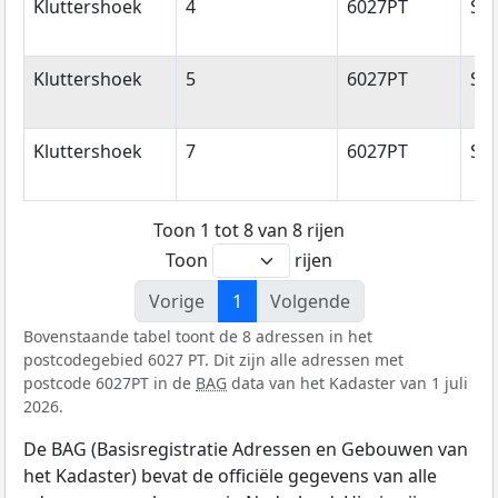
Kluttershoek
4
6027PT
So
Kluttershoek
5
6027PT
So
Kluttershoek
7
6027PT
So
Toon 1 tot 8 van 8 rijen
Toon
rijen
Vorige
1
Volgende
Bovenstaande tabel toont de 8 adressen in het
postcodegebied 6027 PT. Dit zijn alle adressen met
postcode 6027PT in de
BAG
data van het Kadaster van 1 juli
2026.
De BAG (Basisregistratie Adressen en Gebouwen van
het Kadaster) bevat de officiële gegevens van alle