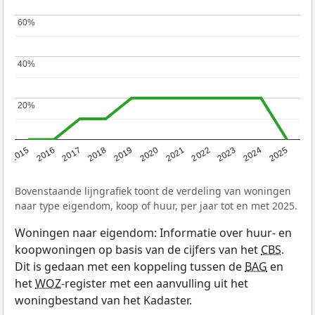
60%
60%
40%
40%
20%
20%
2019
2022
2025
2017
2020
2023
2015
2018
2021
2024
2016
Bovenstaande lijngrafiek toont de verdeling van woningen
naar type eigendom, koop of huur, per jaar tot en met 2025.
Woningen naar eigendom: Informatie over huur- en
koopwoningen op basis van de cijfers van het
CBS
.
Dit is gedaan met een koppeling tussen de
BAG
en
het
WOZ
-register met een aanvulling uit het
woningbestand van het Kadaster.