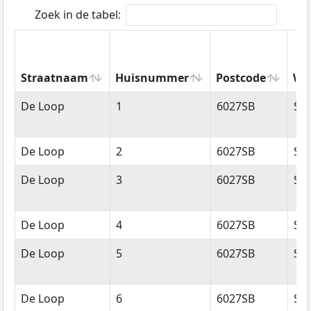
Zoek in de tabel:
Straatnaam
Huisnummer
Postcode
Wo
Straatnaam
Huisnummer
Postcode
Wo
De Loop
1
6027SB
So
De Loop
2
6027SB
So
De Loop
3
6027SB
So
De Loop
4
6027SB
So
De Loop
5
6027SB
So
De Loop
6
6027SB
So