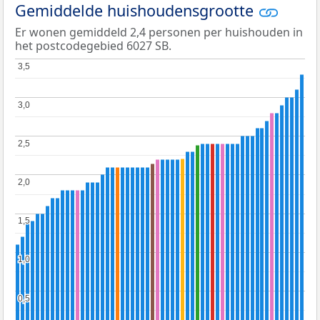
Gemiddelde huishoudensgrootte
Er wonen gemiddeld 2,4 personen per huishouden in
het postcodegebied 6027 SB.
3,5
3,5
3,0
3,0
2,5
2,5
2,0
2,0
1,5
1,5
1,0
1,0
0,5
0,5