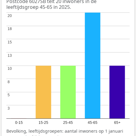
Postcode 6027SB telt 20 inwoners in de
leeftijdsgroep 45-65 in 2025.
20
20
18
18
15
15
13
13
10
10
8
8
5
5
3
3
0-15
15-25
25-45
45-65
65+
Bevolking, leeftijdsgroepen: aantal inwoners op 1 januari