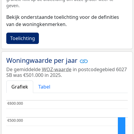
geven.
Bekijk onderstaande toelichting voor de definities
van de woningkenmerken.
Toelichting
Woningwaarde per jaar
De gemiddelde
WOZ-waarde
in postcodegebied 6027
SB was €501.000 in 2025.
Grafiek
Tabel
€600.000
€600.000
€500.000
€500.000