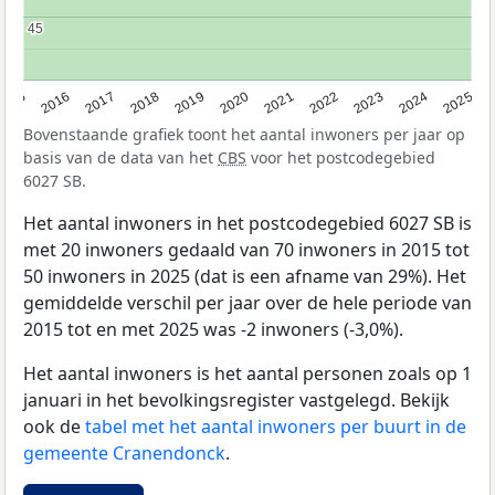
45
45
2015
2016
2017
2018
2019
2020
2021
2022
2023
2024
2025
Bovenstaande grafiek toont het aantal inwoners per jaar op
basis van de data van het
CBS
voor het postcodegebied
6027 SB.
Het aantal inwoners in het postcodegebied 6027 SB is
met 20 inwoners gedaald van 70 inwoners in 2015 tot
50 inwoners in 2025 (dat is een afname van 29%). Het
gemiddelde verschil per jaar over de hele periode van
2015 tot en met 2025 was -2 inwoners (-3,0%).
Het aantal inwoners is het aantal personen zoals op 1
januari in het bevolkingsregister vastgelegd. Bekijk
ook de
tabel met het aantal inwoners per buurt in de
gemeente Cranendonck
.