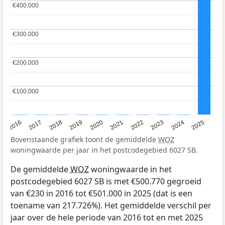
€400.000
€400.000
€300.000
€300.000
€200.000
€200.000
€100.000
€100.000
2016
2017
2018
2019
2020
2021
2022
2023
2024
2025
Bovenstaande grafiek toont de gemiddelde
WOZ
woningwaarde per jaar in het postcodegebied 6027 SB.
De gemiddelde
WOZ
woningwaarde in het
postcodegebied 6027 SB is met €500.770 gegroeid
van €230 in 2016 tot €501.000 in 2025 (dat is een
toename van 217.726%). Het gemiddelde verschil per
jaar over de hele periode van 2016 tot en met 2025