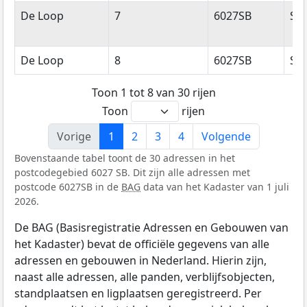
De Loop
7
6027SB
So
De Loop
8
6027SB
So
Toon 1 tot 8 van 30 rijen
Toon
rijen
Vorige
1
2
3
4
Volgende
Bovenstaande tabel toont de 30 adressen in het
postcodegebied 6027 SB. Dit zijn alle adressen met
postcode 6027SB in de
BAG
data van het Kadaster van 1 juli
2026.
De BAG (Basisregistratie Adressen en Gebouwen van
het Kadaster) bevat de officiële gegevens van alle
adressen en gebouwen in Nederland. Hierin zijn,
naast alle adressen, alle panden, verblijfsobjecten,
standplaatsen en ligplaatsen geregistreerd. Per