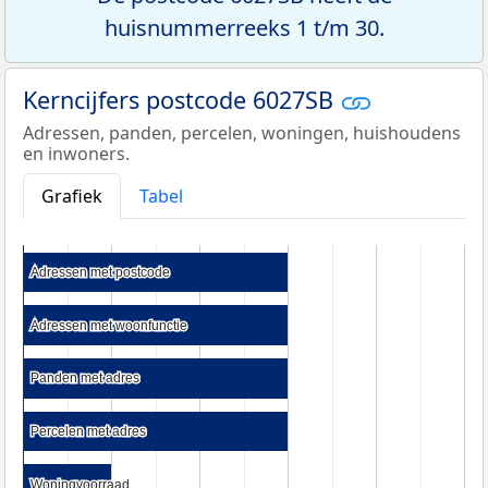
huisnummerreeks 1 t/m 30.
Kerncijfers postcode 6027SB
Adressen, panden, percelen, woningen, huishoudens
en inwoners.
Grafiek
Tabel
Adressen met postcode
Adressen met postcode
Adressen met woonfunctie
Adressen met woonfunctie
Panden met adres
Panden met adres
Percelen met adres
Percelen met adres
Woningvoorraad
Woningvoorraad