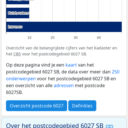
Huishoudens
Huishoudens
Inwoners
Inwoners
10
20
30
40
Overzicht van de belangrijkste cijfers van het Kadaster en
het
CBS
voor het postcodegebied 6027 SB.
Op deze pagina vind je een
kaart
van het
postcodegebied 6027 SB, de data over meer dan
250
onderwerpen
voor het postcodegebied 6027 SB en
een overzicht van alle
adressen
met postcode
6027SB.
Overzicht postcode 6027
Definities
Over het postcodegebied 6027 SB