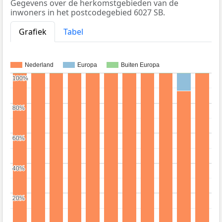
Gegevens over de herkomstgebieden van de
inwoners in het postcodegebied 6027 SB.
Grafiek
Tabel
Nederland
Europa
Buiten Europa
100%
100%
80%
80%
60%
60%
40%
40%
20%
20%