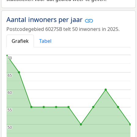
Aantal inwoners per jaar
Postcodegebied 6027SB telt 50 inwoners in 2025.
Grafiek
Tabel
70
70
65
65
60
60
55
55
50
50