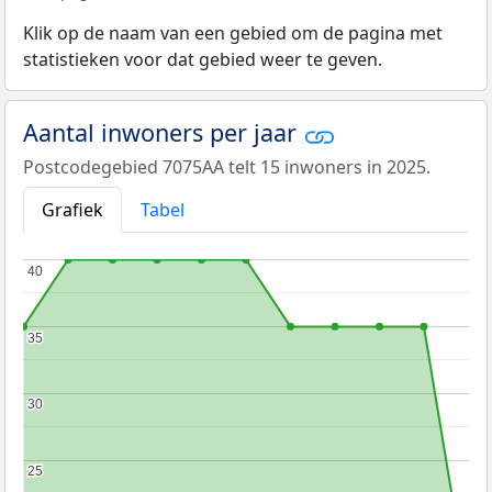
Klik op de naam van een gebied om de pagina met
statistieken voor dat gebied weer te geven.
Aantal inwoners per jaar
Postcodegebied 7075AA telt 15 inwoners in 2025.
Grafiek
Tabel
40
40
35
35
30
30
25
25