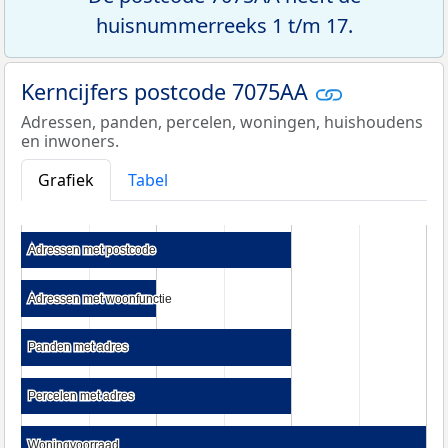
huisnummerreeks 1 t/m 17.
Kerncijfers postcode 7075AA
Adressen, panden, percelen, woningen, huishoudens
en inwoners.
Grafiek
Tabel
Adressen met postcode
Adressen met postcode
Adressen met woonfunctie
Adressen met woonfunctie
Panden met adres
Panden met adres
Percelen met adres
Percelen met adres
Woningvoorraad
Woningvoorraad