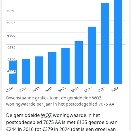
€350
€350
€325
€325
€300
€300
€275
€275
€250
€250
€225
€225
2016
2017
2018
2019
2020
2021
2022
2023
2024
Bovenstaande grafiek toont de gemiddelde
WOZ
woningwaarde per jaar in het postcodegebied 7075 AA.
De gemiddelde
WOZ
woningwaarde in het
postcodegebied 7075 AA is met €135 gegroeid van
€244 in 2016 tot €379 in 2024 (dat is een groei van