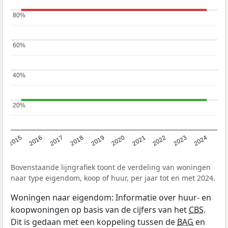
80%
80%
60%
60%
40%
40%
20%
20%
2015
2016
2017
2018
2019
2020
2021
2022
2023
2024
Bovenstaande lijngrafiek toont de verdeling van woningen
naar type eigendom, koop of huur, per jaar tot en met 2024.
Woningen naar eigendom: Informatie over huur- en
koopwoningen op basis van de cijfers van het
CBS
.
Dit is gedaan met een koppeling tussen de
BAG
en