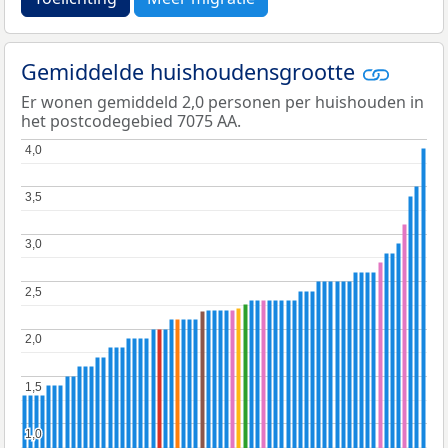
Gemiddelde huishoudensgrootte
Er wonen gemiddeld 2,0 personen per huishouden in
het postcodegebied 7075 AA.
4,0
4,0
3,5
3,5
3,0
3,0
2,5
2,5
2,0
2,0
1,5
1,5
1,0
1,0