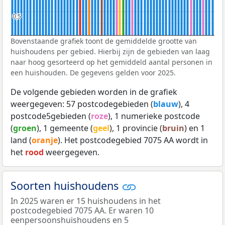
0,5
0,5
Bovenstaande grafiek toont de gemiddelde grootte van
huishoudens per gebied. Hierbij zijn de gebieden van laag
naar hoog gesorteerd op het gemiddeld aantal personen in
een huishouden. De gegevens gelden voor 2025.
De volgende gebieden worden in de grafiek
weergegeven: 57 postcodegebieden (
blauw
), 4
postcode5gebieden (
roze
), 1 numerieke postcode
(
groen
), 1 gemeente (
geel
), 1 provincie (
bruin
) en 1
land (
oranje
). Het postcodegebied 7075 AA wordt in
het
rood
weergegeven.
Soorten huishoudens
In 2025 waren er 15 huishoudens in het
postcodegebied 7075 AA. Er waren 10
eenpersoonshuishoudens en 5