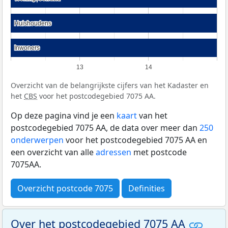
Huishoudens
Huishoudens
Inwoners
Inwoners
13
14
Overzicht van de belangrijkste cijfers van het Kadaster en
het
CBS
voor het postcodegebied 7075 AA.
Op deze pagina vind je een
kaart
van het
postcodegebied 7075 AA, de data over meer dan
250
onderwerpen
voor het postcodegebied 7075 AA en
een overzicht van alle
adressen
met postcode
7075AA.
Overzicht postcode 7075
Definities
Over het postcodegebied 7075 AA