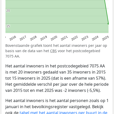
20
20
15
15
2015
2016
2017
2018
2019
2020
2021
2022
2023
2024
2025
Bovenstaande grafiek toont het aantal inwoners per jaar op
basis van de data van het
CBS
voor het postcodegebied
7075 AA.
Het aantal inwoners in het postcodegebied 7075 AA
is met 20 inwoners gedaald van 35 inwoners in 2015
tot 15 inwoners in 2025 (dat is een afname van 57%).
Het gemiddelde verschil per jaar over de hele periode
van 2015 tot en met 2025 was -2 inwoners (-5,5%).
Het aantal inwoners is het aantal personen zoals op 1
januari in het bevolkingsregister vastgelegd. Bekijk
ook de
tabel met het aantal inwoners per buurt in de