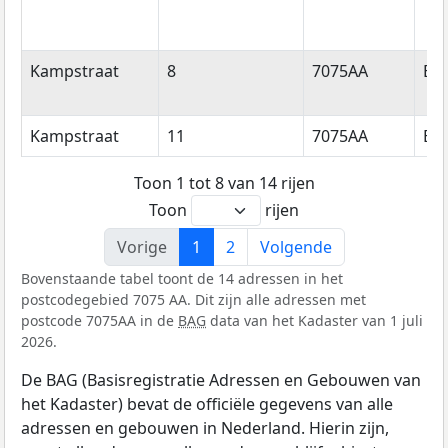
Kampstraat
8
7075AA
Ett
Kampstraat
11
7075AA
Ett
Toon 1 tot 8 van 14 rijen
Toon
rijen
Vorige
1
2
Volgende
Bovenstaande tabel toont de 14 adressen in het
postcodegebied 7075 AA. Dit zijn alle adressen met
postcode 7075AA in de
BAG
data van het Kadaster van 1 juli
2026.
De BAG (Basisregistratie Adressen en Gebouwen van
het Kadaster) bevat de officiële gegevens van alle
adressen en gebouwen in Nederland. Hierin zijn,