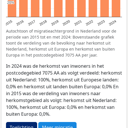
20%
20%
2015
2016
2017
2018
2019
2020
2021
2022
2023
2024
Autochtoon of migratieachtergrond in Nederland voor de
periode van 2015 tot en met 2024: Bovenstaande grafiek
toont de verdeling van de bevolking naar herkomst uit
Nederland, herkomst uit Europa en herkomst van buiten
Europa in het postcodegebied 7075 AA per jaar.
In 2024 was de herkomst van inwoners in het
postcodegebied 7075 AA als volgt verdeeld: herkomst
uit Nederland: 100%, herkomst uit Europese landen:
0,0% en herkomst uit landen buiten Europa: 0,0% En
in 2015 was de verdeling van inwoners naar
herkomstgebied als volgt: herkomst uit Nederland:
100%, herkomst uit Europa: 0,0% en herkomst van
buiten Europa: 0,0%.
Toelichting
Meer migratie