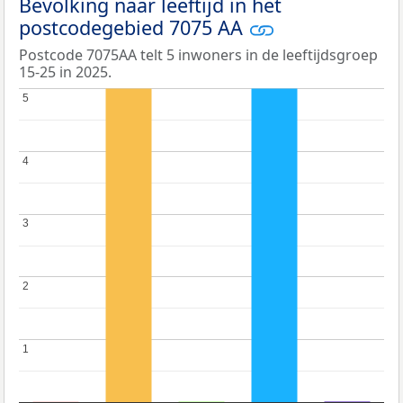
Bevolking naar leeftijd in het
postcodegebied 7075 AA
Postcode 7075AA telt 5 inwoners in de leeftijdsgroep
15-25 in 2025.
5
5
4
4
3
3
2
2
1
1