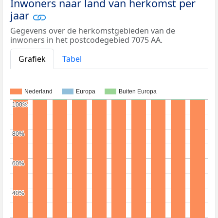
Inwoners naar land van herkomst per
jaar
Gegevens over de herkomstgebieden van de
inwoners in het postcodegebied 7075 AA.
Grafiek
Tabel
Nederland
Europa
Buiten Europa
100%
100%
80%
80%
60%
60%
40%
40%