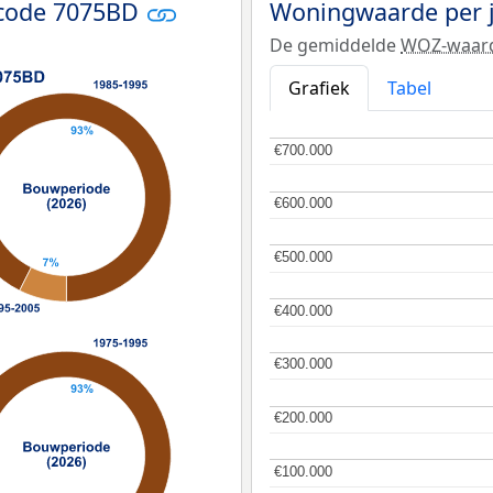
tcode 7075BD
Woningwaarde per 
De gemiddelde
WOZ-waar
Grafiek
Tabel
€700.000
€700.000
€600.000
€600.000
€500.000
€500.000
€400.000
€400.000
€300.000
€300.000
€200.000
€200.000
€100.000
€100.000