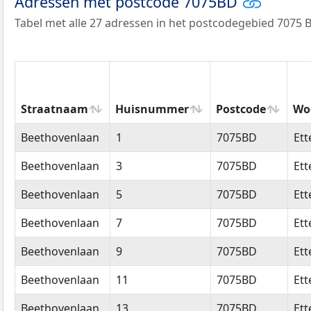
Adressen met postcode 7075BD
Tabel met alle 27 adressen in het postcodegebied 7075 
Straatnaam
Huisnummer
Postcode
Wo
Straatnaam
Huisnummer
Postcode
Wo
Beethovenlaan
1
7075BD
Ett
Beethovenlaan
3
7075BD
Ett
Beethovenlaan
5
7075BD
Ett
Beethovenlaan
7
7075BD
Ett
Beethovenlaan
9
7075BD
Ett
Beethovenlaan
11
7075BD
Ett
Beethovenlaan
13
7075BD
Ett