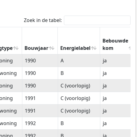
Zoek in de tabel:
Bebouwde
gtype
Bouwjaar
Energielabel
kom
gtype
Bouwjaar
Energielabel
Bebouwde
oning
1990
A
ja
kom
woning
1990
B
ja
oning
1990
C (voorlopig)
ja
oning
1991
C (voorlopig)
ja
woning
1991
C (voorlopig)
ja
woning
1992
B
ja
oning
1992
B
ja