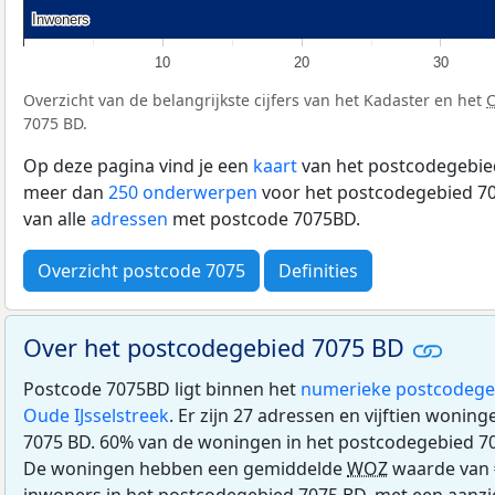
Inwoners
Inwoners
10
20
30
Overzicht van de belangrijkste cijfers van het Kadaster en het
7075 BD.
Op deze pagina vind je een
kaart
van het postcodegebied
meer dan
250 onderwerpen
voor het postcodegebied 70
van alle
adressen
met postcode 7075BD.
Overzicht postcode 7075
Definities
Over het postcodegebied 7075 BD
Postcode 7075BD ligt binnen het
numerieke postcodege
Oude IJsselstreek
. Er zijn 27 adressen en vijftien wonin
7075 BD. 60% van de woningen in het postcodegebied 7
De woningen hebben een gemiddelde
WOZ
waarde van 
inwoners in het postcodegebied 7075 BD, met een aanzien