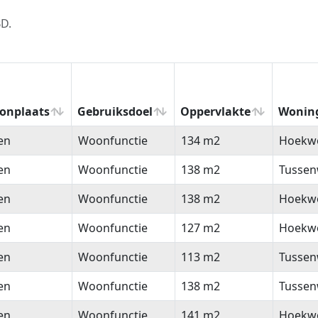
BD.
onplaats
Gebruiksdoel
Oppervlakte
Wonin
onplaats
Gebruiksdoel
Oppervlakte
Wonin
en
Woonfunctie
134 m2
Hoekw
en
Woonfunctie
138 m2
Tussen
en
Woonfunctie
138 m2
Hoekw
en
Woonfunctie
127 m2
Hoekw
en
Woonfunctie
113 m2
Tussen
en
Woonfunctie
138 m2
Tussen
en
Woonfunctie
141 m2
Hoekw