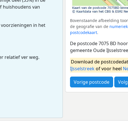
ijf huishoudens van
Bovenstaande afbeelding toon
 voorzieningen in het
de geografie van de
numeriek
postcodekaart
.
De postcode 7075 BD hoort
gemeente Oude IJsselstree
.
r relatief ver weg.
Download de postcodedat
IJsselstreek
of voor heel
Ne
Vorige postcode
Volg