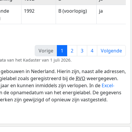
ande
1992
B (voorlopig)
ja
g
Vorige
1
2
3
4
Volgende
ta van het Kadaster van 1 juli 2026.
gebouwen in Nederland. Hierin zijn, naast alle adressen,
gielabel zoals geregistreerd bij de
RVO
weergegeven.
0 jaar en kunnen inmiddels zijn verlopen. In de
Excel-
 en de opnamedatum van het energielabel. De gegevens
rken zijn gewijzigd of opnieuw zijn vastgesteld.