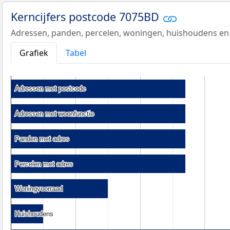
Kerncijfers postcode 7075BD
Adressen, panden, percelen, woningen, huishoudens en
Grafiek
Tabel
Adressen met postcode
Adressen met postcode
Adressen met woonfunctie
Adressen met woonfunctie
Panden met adres
Panden met adres
Percelen met adres
Percelen met adres
Woningvoorraad
Woningvoorraad
Huishoudens
Huishoudens