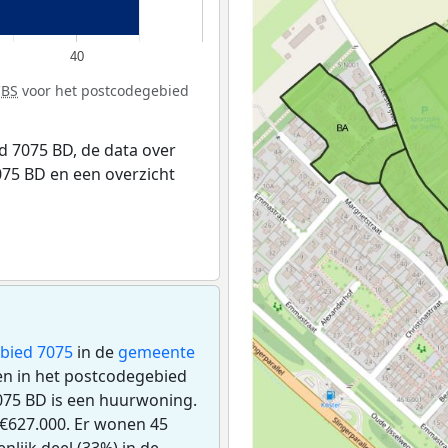
40
CBS
voor het postcodegebied
 7075 BD, de data over
75 BD en een overzicht
bied 7075
in de
gemeente
gen in het postcodegebied
075 BD is een huurwoning.
€627.000. Er wonen 45
lijk deel (33%) in de