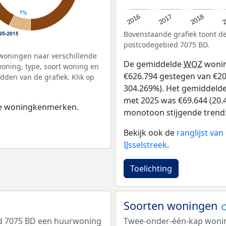
2
2016
2018
2017
Bovenstaande grafiek toont 
postcodegebied 7075 BD.
woningen naar verschillende
De gemiddelde
WOZ
wonin
ning, type, soort woning en
€626.794 gestegen van €206
dden van de grafiek. Klik op
304.269%). Het gemiddelde 
met 2025 was €69.644 (20.4
 de woningkenmerken.
monotoon stijgende trend: D
Bekijk ook de
ranglijst va
IJsselstreek
.
Toelichting
Soorten woningen
ed 7075 BD een huurwoning
Twee-onder-één-kap wonin