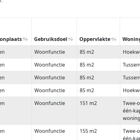
H.
onplaats
Gebruiksdoel
Oppervlakte
Wonin
onplaats
Gebruiksdoel
Oppervlakte
Wonin
en
Woonfunctie
85 m2
Hoekw
en
Woonfunctie
85 m2
Tussen
en
Woonfunctie
85 m2
Tussen
en
Woonfunctie
85 m2
Hoekw
en
Woonfunctie
151 m2
Twee-o
één-ka
wonin
en
Woonfunctie
155 m2
Twee-o
één-ka