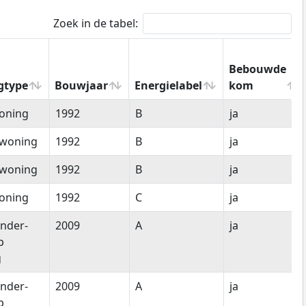
Zoek in de tabel:
Bebouwde
gtype
Bouwjaar
Energielabel
kom
gtype
Bouwjaar
Energielabel
Bebouwde
oning
1992
B
ja
kom
woning
1992
B
ja
woning
1992
B
ja
oning
1992
C
ja
nder-
2009
A
ja
p
g
nder-
2009
A
ja
p