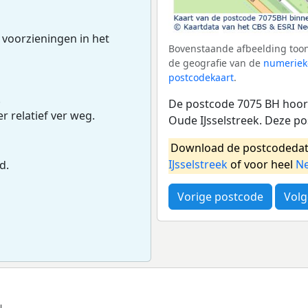
 voorzieningen in het
Bovenstaande afbeelding toon
de geografie van de
numeriek
postcodekaart
.
.
De postcode 7075 BH hoort
r relatief ver weg.
Oude IJsselstreek. Deze p
Download de postcodedat
IJsselstreek
of voor heel
Ne
d.
Vorige postcode
Volg