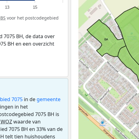
13
15
CBS
voor het postcodegebied
 7075 BH, de data over
75 BH en een overzicht
bied 7075
in de
gemeente
ningen in het
ostcodegebied 7075 BH is
e
WOZ
waarde van
bied 7075 BH en 33% van de
H telt tien huishoudens