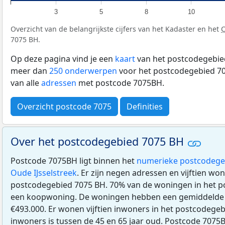
3
5
8
10
Overzicht van de belangrijkste cijfers van het Kadaster en het
7075 BH.
Op deze pagina vind je een
kaart
van het postcodegebied
meer dan
250 onderwerpen
voor het postcodegebied 70
van alle
adressen
met postcode 7075BH.
Overzicht postcode 7075
Definities
Over het postcodegebied 7075 BH
Postcode 7075BH ligt binnen het
numerieke postcodege
Oude IJsselstreek
. Er zijn negen adressen en vijftien wo
postcodegebied 7075 BH. 70% van de woningen in het p
een koopwoning. De woningen hebben een gemiddeld
€493.000. Er wonen vijftien inwoners in het postcodege
inwoners is tussen de 45 en 65 jaar oud. Postcode 7075B