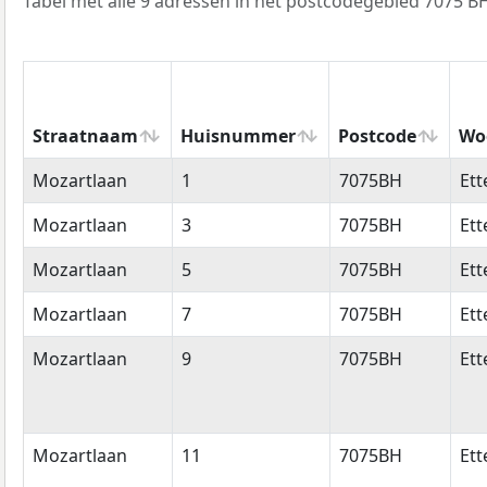
Tabel met alle 9 adressen in het postcodegebied 7075 B
Straatnaam
Huisnummer
Postcode
Wo
Straatnaam
Huisnummer
Postcode
Wo
Mozartlaan
1
7075BH
Ett
Mozartlaan
3
7075BH
Ett
Mozartlaan
5
7075BH
Ett
Mozartlaan
7
7075BH
Ett
Mozartlaan
9
7075BH
Ett
Mozartlaan
11
7075BH
Ett