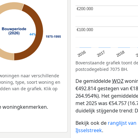
€200.000
€200.000
€100.000
€100.000
2
2016
2018
2017
Bovenstaande grafiek toont 
postcodegebied 7075 BH.
woningen naar verschillende
De gemiddelde
WOZ
wonin
ning, type, soort woning en
€492.814 gestegen van €186 
dden van de grafiek. Klik op
264.954%). Het gemiddelde 
met 2025 was €54.757 (16.7
 de woningkenmerken.
duidelijk stijgende trend: De
Bekijk ook de
ranglijst va
IJsselstreek
.