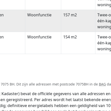
wonin
en
Woonfunctie
157 m2
Twee-o
één-ka
wonin
en
Woonfunctie
154 m2
Twee-o
één-ka
wonin
 7075 BH. Dit zijn alle adressen met postcode 7075BH in de
BAG
dat
adaster) bevat de officiële gegevens van alle adressen en 
tsen geregistreerd. Per adres wordt het laatst bekende ener
ldig; definitieve energielabels hebben een geldigheid van 1