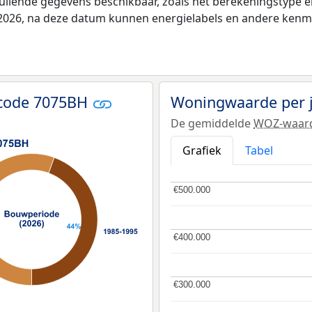
vullende gegevens beschikbaar, zoals het berekeningstype
i 2026, na deze datum kunnen energielabels en andere kenme
tcode 7075BH
Woningwaarde per 
De gemiddelde
WOZ-waar
Grafiek
Tabel
€500.000
€500.000
€400.000
€400.000
€300.000
€300.000