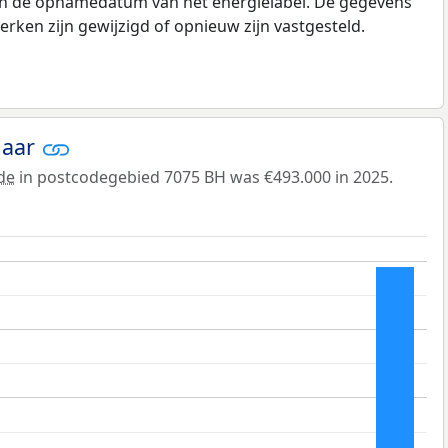
 en de opnamedatum van het energielabel. De gegevens
rken zijn gewijzigd of opnieuw zijn vastgesteld.
jaar
de
in postcodegebied 7075 BH was €493.000 in 2025.