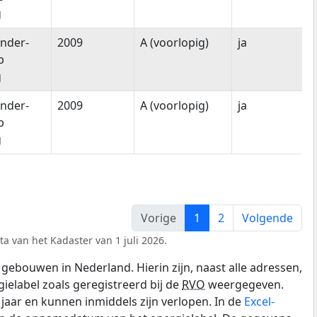
g
nder-
2009
A (voorlopig)
ja
p
g
nder-
2009
A (voorlopig)
ja
p
g
Vorige
1
2
Volgende
a van het Kadaster van 1 juli 2026.
gebouwen in Nederland. Hierin zijn, naast alle adressen,
gielabel zoals geregistreerd bij de
RVO
weergegeven.
0 jaar en kunnen inmiddels zijn verlopen. In de
Excel-