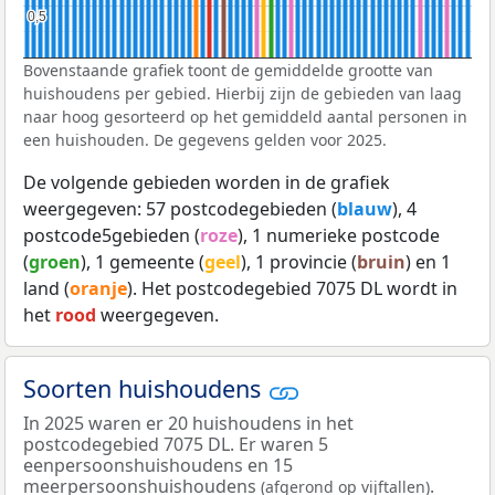
0,5
0,5
Bovenstaande grafiek toont de gemiddelde grootte van
huishoudens per gebied. Hierbij zijn de gebieden van laag
naar hoog gesorteerd op het gemiddeld aantal personen in
een huishouden. De gegevens gelden voor 2025.
De volgende gebieden worden in de grafiek
weergegeven: 57 postcodegebieden (
blauw
), 4
postcode5gebieden (
roze
), 1 numerieke postcode
(
groen
), 1 gemeente (
geel
), 1 provincie (
bruin
) en 1
land (
oranje
). Het postcodegebied 7075 DL wordt in
het
rood
weergegeven.
Soorten huishoudens
In 2025 waren er 20 huishoudens in het
postcodegebied 7075 DL. Er waren 5
eenpersoonshuishoudens en 15
meerpersoonshuishoudens
.
(afgerond op vijftallen)