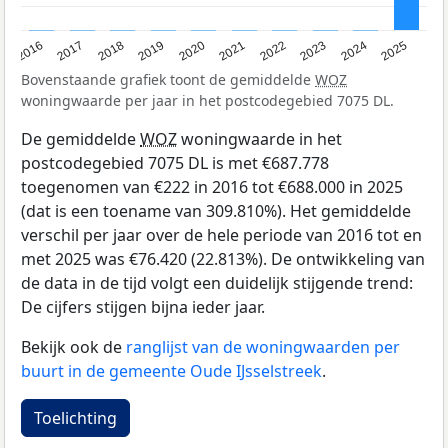
2016
2017
2018
2019
2020
2021
2022
2023
2024
2025
Bovenstaande grafiek toont de gemiddelde
WOZ
woningwaarde per jaar in het postcodegebied 7075 DL.
De gemiddelde
WOZ
woningwaarde in het
postcodegebied 7075 DL is met €687.778
toegenomen van €222 in 2016 tot €688.000 in 2025
(dat is een toename van 309.810%). Het gemiddelde
verschil per jaar over de hele periode van 2016 tot en
met 2025 was €76.420 (22.813%). De ontwikkeling van
de data in de tijd volgt een duidelijk stijgende trend:
De cijfers stijgen bijna ieder jaar.
Bekijk ook de
ranglijst van de woningwaarden per
buurt in de gemeente Oude IJsselstreek
.
Toelichting