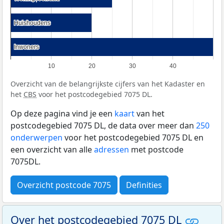
Huishoudens
Huishoudens
Inwoners
Inwoners
10
20
30
40
Overzicht van de belangrijkste cijfers van het Kadaster en
het
CBS
voor het postcodegebied 7075 DL.
Op deze pagina vind je een
kaart
van het
postcodegebied 7075 DL, de data over meer dan
250
onderwerpen
voor het postcodegebied 7075 DL en
een overzicht van alle
adressen
met postcode
7075DL.
Overzicht postcode 7075
Definities
Over het postcodegebied 7075 DL