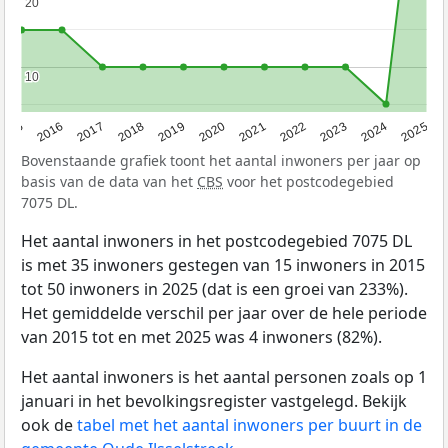
20
20
10
10
2015
2016
2017
2018
2019
2020
2021
2022
2023
2024
2025
Bovenstaande grafiek toont het aantal inwoners per jaar op
basis van de data van het
CBS
voor het postcodegebied
7075 DL.
Het aantal inwoners in het postcodegebied 7075 DL
is met 35 inwoners gestegen van 15 inwoners in 2015
tot 50 inwoners in 2025 (dat is een groei van 233%).
Het gemiddelde verschil per jaar over de hele periode
van 2015 tot en met 2025 was 4 inwoners (82%).
Het aantal inwoners is het aantal personen zoals op 1
januari in het bevolkingsregister vastgelegd. Bekijk
ook de
tabel met het aantal inwoners per buurt in de