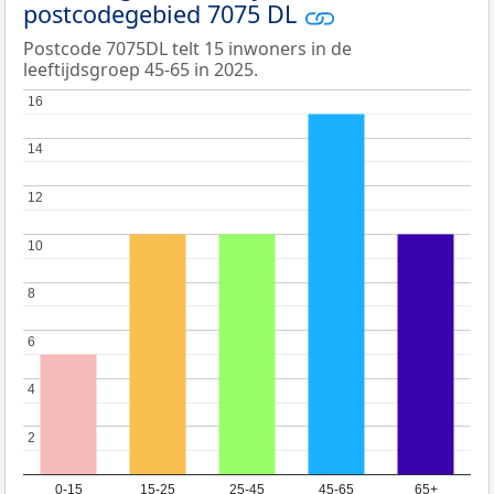
postcodegebied 7075 DL
Postcode 7075DL telt 15 inwoners in de
leeftijdsgroep 45-65 in 2025.
16
16
14
14
12
12
10
10
8
8
6
6
4
4
2
2
0-15
15-25
25-45
45-65
65+