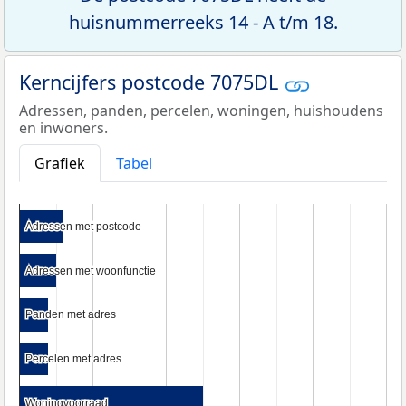
huisnummerreeks 14 - A t/m 18.
Kerncijfers postcode 7075DL
Adressen, panden, percelen, woningen, huishoudens
en inwoners.
Grafiek
Tabel
Adressen met postcode
Adressen met postcode
Adressen met woonfunctie
Adressen met woonfunctie
Panden met adres
Panden met adres
Percelen met adres
Percelen met adres
Woningvoorraad
Woningvoorraad