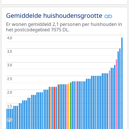
Gemiddelde huishoudensgrootte
Er wonen gemiddeld 2,1 personen per huishouden in
het postcodegebied 7075 DL.
4,0
4,0
3,5
3,5
3,0
3,0
2,5
2,5
2,0
2,0
1,5
1,5
1,0
1,0