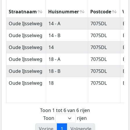
Straatnaam
Huisnummer
Postcode
Wo
Straatnaam
Huisnummer
Postcode
Wo
Oude IJsselweg
14 - A
7075DL
Ett
Oude IJsselweg
14 - B
7075DL
Ett
Oude IJsselweg
14
7075DL
Ett
Oude IJsselweg
18 - A
7075DL
Ett
Oude IJsselweg
18 - B
7075DL
Ett
Oude IJsselweg
18
7075DL
Ett
Toon 1 tot 6 van 6 rijen
Toon
rijen
Vorige
1
Volgende