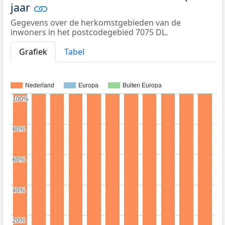
jaar
Gegevens over de herkomstgebieden van de
inwoners in het postcodegebied 7075 DL.
Grafiek
Tabel
Nederland
Europa
Buiten Europa
100%
100%
80%
80%
60%
60%
40%
40%
20%
20%