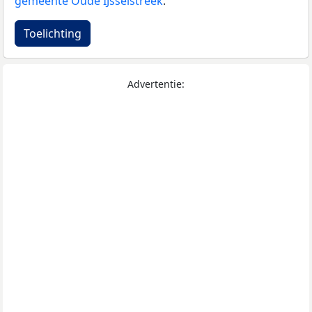
gemeente Oude IJsselstreek
.
Toelichting
Advertentie: