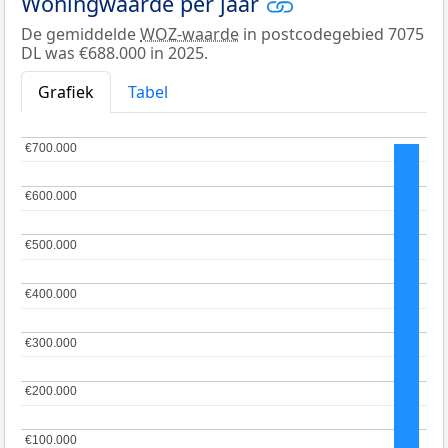
Woningwaarde per jaar
De gemiddelde
WOZ-waarde
in postcodegebied 7075
DL was €688.000 in 2025.
Grafiek
Tabel
€700.000
€700.000
€600.000
€600.000
€500.000
€500.000
€400.000
€400.000
€300.000
€300.000
€200.000
€200.000
€100.000
€100.000