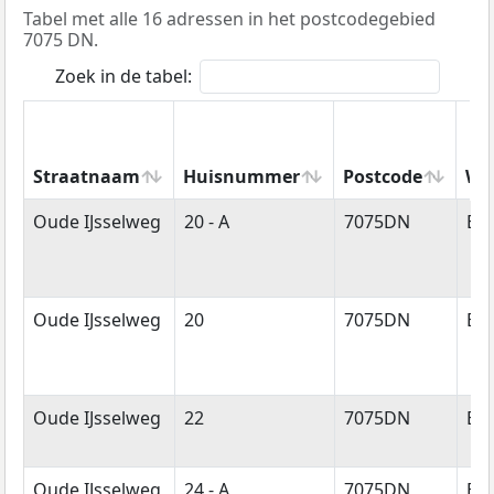
Tabel met alle 16 adressen in het postcodegebied
7075 DN.
Zoek in de tabel:
Straatnaam
Huisnummer
Postcode
Wo
Straatnaam
Huisnummer
Postcode
Wo
Oude IJsselweg
20 - A
7075DN
Ett
Oude IJsselweg
20
7075DN
Ett
Oude IJsselweg
22
7075DN
Ett
Oude IJsselweg
24 - A
7075DN
Ett