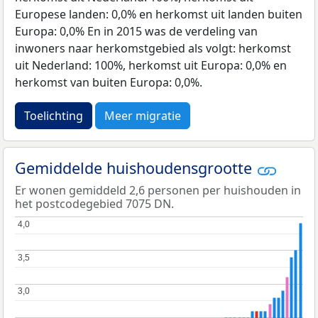
Europese landen: 0,0% en herkomst uit landen buiten
Europa: 0,0% En in 2015 was de verdeling van
inwoners naar herkomstgebied als volgt: herkomst
uit Nederland: 100%, herkomst uit Europa: 0,0% en
herkomst van buiten Europa: 0,0%.
Toelichting
Meer migratie
Gemiddelde huishoudensgrootte
Er wonen gemiddeld 2,6 personen per huishouden in
het postcodegebied 7075 DN.
4,0
4,0
3,5
3,5
3,0
3,0