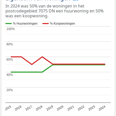
In 2024 was 50% van de woningen in het
postcodegebied 7075 DN een huurwoning en 50%
was een koopwoning.
% Huurwoningen
% Koopwoningen
100%
100%
80%
80%
60%
60%
40%
40%
20%
20%
2015
2016
2017
2018
2019
2020
2021
2022
2023
2024