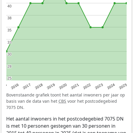
40
40
38
38
35
35
33
33
30
30
28
28
25
25
2015
2016
2017
2018
2019
2020
2021
2022
2023
2024
2025
Bovenstaande grafiek toont het aantal inwoners per jaar op
basis van de data van het
CBS
voor het postcodegebied
7075 DN.
Het aantal inwoners in het postcodegebied 7075 DN
is met 10 personen gestegen van 30 personen in