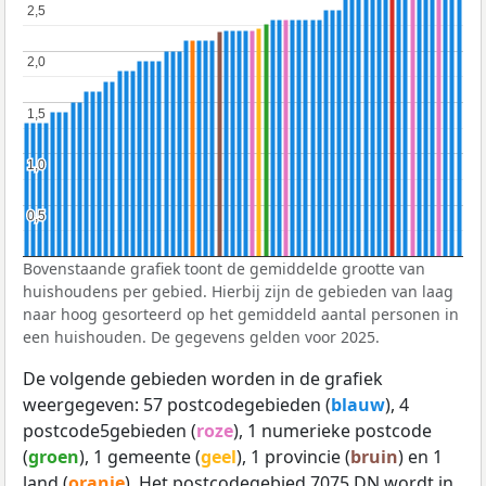
2,5
2,5
2,0
2,0
1,5
1,5
1,0
1,0
0,5
0,5
Bovenstaande grafiek toont de gemiddelde grootte van
huishoudens per gebied. Hierbij zijn de gebieden van laag
naar hoog gesorteerd op het gemiddeld aantal personen in
een huishouden. De gegevens gelden voor 2025.
De volgende gebieden worden in de grafiek
weergegeven: 57 postcodegebieden (
blauw
), 4
postcode5gebieden (
roze
), 1 numerieke postcode
(
groen
), 1 gemeente (
geel
), 1 provincie (
bruin
) en 1
land (
oranje
). Het postcodegebied 7075 DN wordt in