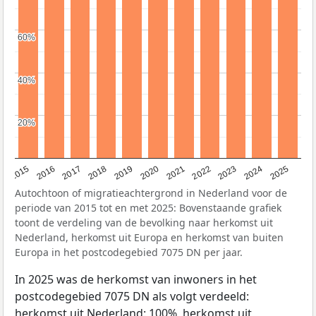
60%
60%
40%
40%
20%
20%
2019
2022
2017
2025
2020
2015
2023
2018
2021
2016
2024
Autochtoon of migratieachtergrond in Nederland voor de
periode van 2015 tot en met 2025: Bovenstaande grafiek
toont de verdeling van de bevolking naar herkomst uit
Nederland, herkomst uit Europa en herkomst van buiten
Europa in het postcodegebied 7075 DN per jaar.
In 2025 was de herkomst van inwoners in het
postcodegebied 7075 DN als volgt verdeeld:
herkomst uit Nederland: 100%, herkomst uit