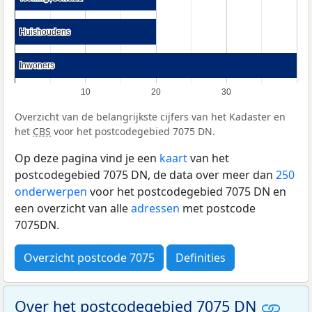
Huishoudens
Huishoudens
Inwoners
Inwoners
10
20
30
Overzicht van de belangrijkste cijfers van het Kadaster en
het
CBS
voor het postcodegebied 7075 DN.
Op deze pagina vind je een
kaart
van het
postcodegebied 7075 DN, de data over meer dan
250
onderwerpen
voor het postcodegebied 7075 DN en
een overzicht van alle
adressen
met postcode
7075DN.
Overzicht postcode 7075
Definities
Over het postcodegebied 7075 DN