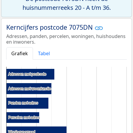
huisnummerreeks 20 - A t/m 36.
Kerncijfers postcode 7075DN
Adressen, panden, percelen, woningen, huishoudens
en inwoners.
Grafiek
Tabel
Adressen met postcode
Adressen met postcode
Adressen met woonfunctie
Adressen met woonfunctie
Panden met adres
Panden met adres
Percelen met adres
Percelen met adres
Woningvoorraad
Woningvoorraad