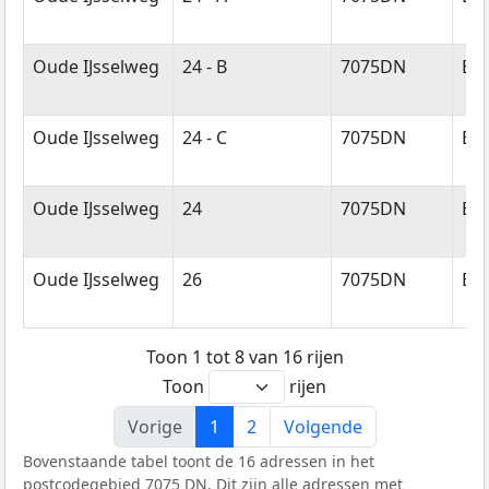
Oude IJsselweg
24 - B
7075DN
Ett
Oude IJsselweg
24 - C
7075DN
Ett
Oude IJsselweg
24
7075DN
Ett
Oude IJsselweg
26
7075DN
Ett
Toon 1 tot 8 van 16 rijen
Toon
rijen
Vorige
1
2
Volgende
Bovenstaande tabel toont de 16 adressen in het
postcodegebied 7075 DN. Dit zijn alle adressen met