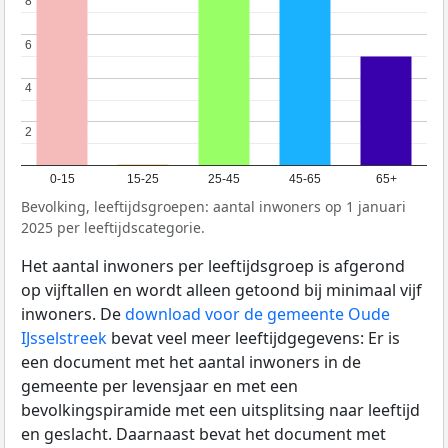
8
8
6
6
4
4
2
2
0-15
15-25
25-45
45-65
65+
Bevolking, leeftijdsgroepen: aantal inwoners op 1 januari
2025 per leeftijdscategorie.
Het aantal inwoners per leeftijdsgroep is afgerond
op vijftallen en wordt alleen getoond bij minimaal vijf
inwoners. De
download voor de gemeente Oude
IJsselstreek
bevat veel meer leeftijdgegevens: Er is
een document met het aantal inwoners in de
gemeente per levensjaar en met een
bevolkingspiramide met een uitsplitsing naar leeftijd
en geslacht. Daarnaast bevat het document met