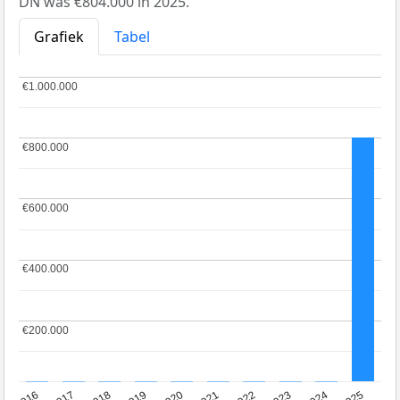
DN was €804.000 in 2025.
Grafiek
Tabel
€1.000.000
€1.000.000
€800.000
€800.000
€600.000
€600.000
€400.000
€400.000
€200.000
€200.000
2016
2017
2018
2019
2020
2021
2022
2023
2024
2025