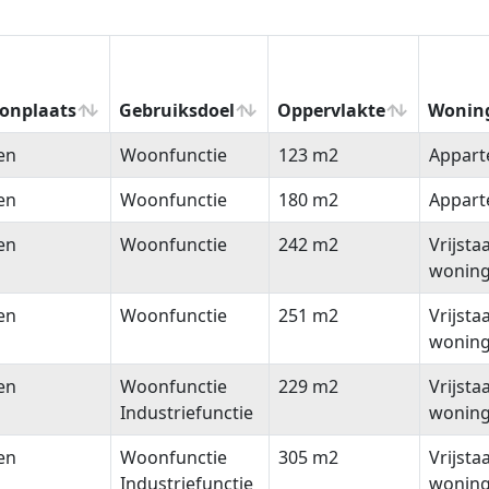
onplaats
Gebruiksdoel
Oppervlakte
Wonin
onplaats
Gebruiksdoel
Oppervlakte
Wonin
en
Woonfunctie
123 m2
Appar
en
Woonfunctie
180 m2
Appar
en
Woonfunctie
242 m2
Vrijsta
wonin
en
Woonfunctie
251 m2
Vrijsta
wonin
en
Woonfunctie
229 m2
Vrijsta
Industriefunctie
wonin
en
Woonfunctie
305 m2
Vrijsta
Industriefunctie
wonin