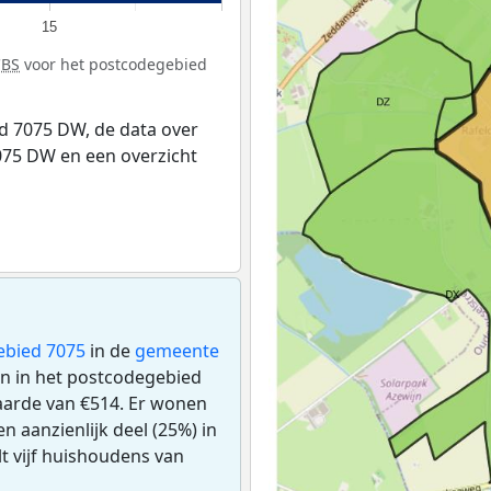
15
CBS
voor het postcodegebied
d 7075 DW, de data over
75 DW en een overzicht
ebied 7075
in de
gemeente
gen in het postcodegebied
arde van €514. Er wonen
 aanzienlijk deel (25%) in
lt vijf huishoudens van