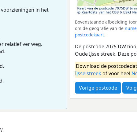
 voorzieningen in het
Bovenstaande afbeelding toon
om de geografie van de
numer
postcodekaart
.
.
r relatief ver weg.
De postcode 7075 DW hoort
nd.
Oude IJsselstreek. Deze p
Download de postcodedat
d.
IJsselstreek
of voor heel
Ne
d.
Vorige postcode
Volg
W.