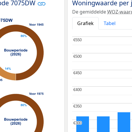
code 7075DW
Woningwaarde per 
De gemiddelde
WOZ-waar
Grafiek
Tabel
€550
€550
€500
€500
€450
€450
€400
€400
€350
€350
€300
€300