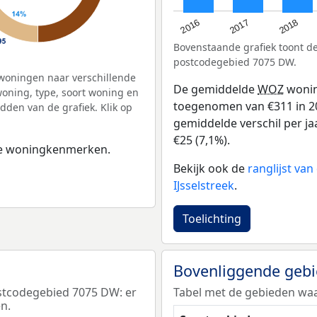
2016
2018
2017
Bovenstaande grafiek toont 
postcodegebied 7075 DW.
woningen naar verschillende
De gemiddelde
WOZ
wonin
ning, type, soort woning en
toegenomen van €311 in 201
dden van de grafiek. Klik op
gemiddelde verschil per ja
€25 (7,1%).
 de woningkenmerken.
Bekijk ook de
ranglijst va
IJsselstreek
.
Toelichting
Bovenliggende geb
stcodegebied 7075 DW: er
Tabel met de gebieden wa
n.