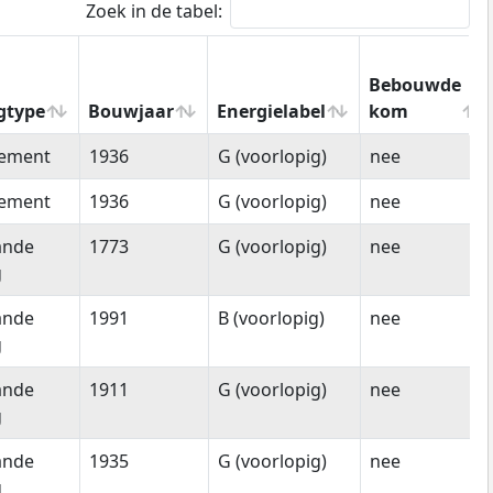
Zoek in de tabel:
Bebouwde
gtype
Bouwjaar
Energielabel
kom
gtype
Bouwjaar
Energielabel
Bebouwde
tement
1936
G (voorlopig)
nee
kom
tement
1936
G (voorlopig)
nee
ande
1773
G (voorlopig)
nee
g
ande
1991
B (voorlopig)
nee
g
ande
1911
G (voorlopig)
nee
g
ande
1935
G (voorlopig)
nee
g