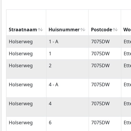
Straatnaam
Huisnummer
Postcode
Wo
Straatnaam
Huisnummer
Postcode
Wo
Holserweg
1 - A
7075DW
Ett
Holserweg
1
7075DW
Ett
Holserweg
2
7075DW
Ett
Holserweg
4 - A
7075DW
Ett
Holserweg
4
7075DW
Ett
Holserweg
6
7075DW
Ett