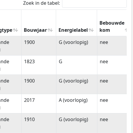
Zoek in de tabel:
Bebouwde
gtype
Bouwjaar
Energielabel
kom
gtype
Bouwjaar
Energielabel
Bebouwde
ande
1900
G (voorlopig)
nee
kom
g
ande
1823
G
nee
g
ande
1900
G (voorlopig)
nee
g
ande
2017
A (voorlopig)
nee
g
ande
1910
G (voorlopig)
nee
g