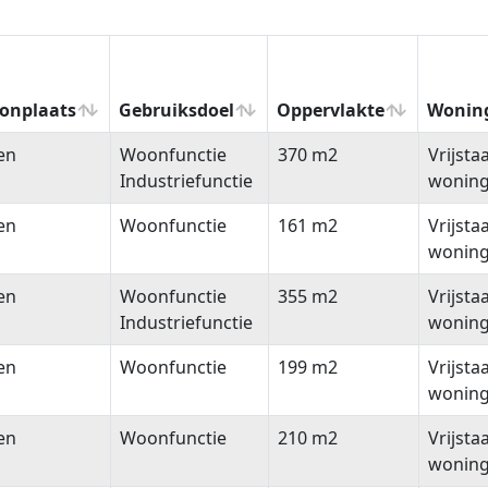
onplaats
Gebruiksdoel
Oppervlakte
Wonin
onplaats
Gebruiksdoel
Oppervlakte
Wonin
en
Woonfunctie
370 m2
Vrijsta
Industriefunctie
wonin
en
Woonfunctie
161 m2
Vrijsta
wonin
en
Woonfunctie
355 m2
Vrijsta
Industriefunctie
wonin
en
Woonfunctie
199 m2
Vrijsta
wonin
en
Woonfunctie
210 m2
Vrijsta
wonin