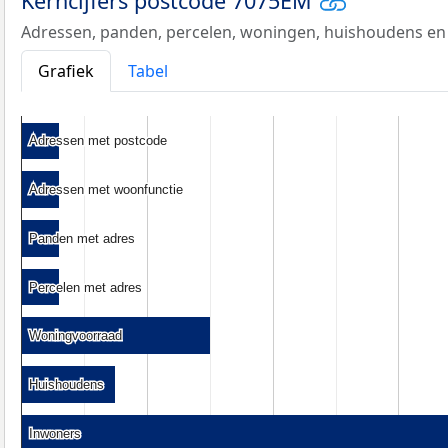
Kerncijfers postcode 7075EM
Adressen, panden, percelen, woningen, huishoudens en
Grafiek
Tabel
Adressen met postcode
Adressen met postcode
Adressen met woonfunctie
Adressen met woonfunctie
Panden met adres
Panden met adres
Percelen met adres
Percelen met adres
Woningvoorraad
Woningvoorraad
Huishoudens
Huishoudens
Inwoners
Inwoners