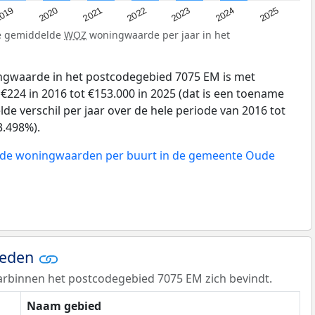
019
2024
2021
2023
2020
2025
2022
de gemiddelde
WOZ
woningwaarde per jaar in het
gwaarde in het postcodegebied 7075 EM is met
224 in 2016 tot €153.000 in 2025 (dat is een toename
de verschil per jaar over de hele periode van 2016 tot
3.498%).
n de woningwaarden per buurt in de gemeente Oude
ieden
rbinnen het postcodegebied 7075 EM zich bevindt.
Naam gebied