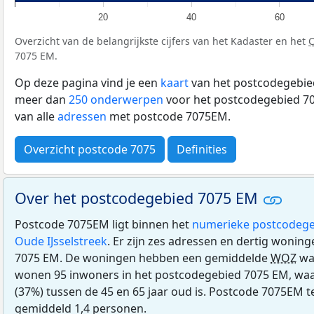
20
40
60
Overzicht van de belangrijkste cijfers van het Kadaster en het
7075 EM.
Op deze pagina vind je een
kaart
van het postcodegebied
meer dan
250 onderwerpen
voor het postcodegebied 70
van alle
adressen
met postcode 7075EM.
Overzicht postcode 7075
Definities
Over het postcodegebied 7075 EM
Postcode 7075EM ligt binnen het
numerieke postcodege
Oude IJsselstreek
. Er zijn zes adressen en dertig wonin
7075 EM. De woningen hebben een gemiddelde
WOZ
waa
wonen 95 inwoners in het postcodegebied 7075 EM, waa
(37%) tussen de 45 en 65 jaar oud is. Postcode 7075EM te
gemiddeld 1,4 personen.