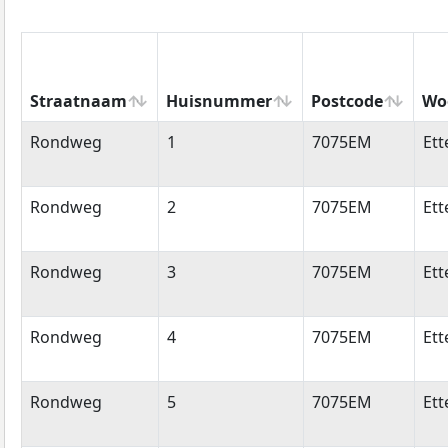
Straatnaam
Huisnummer
Postcode
Wo
Straatnaam
Huisnummer
Postcode
Wo
Rondweg
1
7075EM
Ett
Rondweg
2
7075EM
Ett
Rondweg
3
7075EM
Ett
Rondweg
4
7075EM
Ett
Rondweg
5
7075EM
Ett