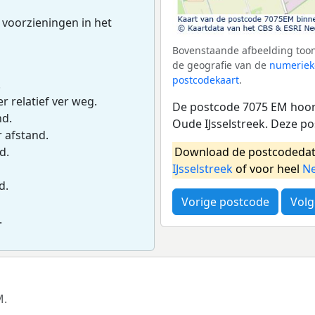
 voorzieningen in het
Bovenstaande afbeelding toon
de geografie van de
numeriek
postcodekaart
.
.
r relatief ver weg.
De postcode 7075 EM hoort
nd.
Oude IJsselstreek. Deze p
r afstand.
Download de postcodedat
d.
IJsselstreek
of voor heel
Ne
d.
Vorige postcode
Volg
.
M.