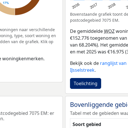
2
2016
2018
2017
Bovenstaande grafiek toont 
postcodegebied 7075 EM.
woningen naar verschillende
De gemiddelde
WOZ
wonin
ning, type, soort woning en
€152.776 toegenomen van €
dden van de grafiek. Klik op
van 68.204%). Het gemiddel
en met 2025 was €16.975 (
 de woningkenmerken.
Bekijk ook de
ranglijst va
IJsselstreek
.
Toelichting
Bovenliggende geb
stcodegebied 7075 EM: er
Tabel met de gebieden waa
n.
Soort gebied