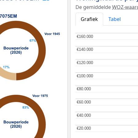
De gemiddelde
WOZ-waar
Grafiek
Tabel
€160.000
€160.000
€140.000
€140.000
€120.000
€120.000
€100.000
€100.000
€80.000
€80.000
€60.000
€60.000
€40.000
€40.000
€20.000
€20.000