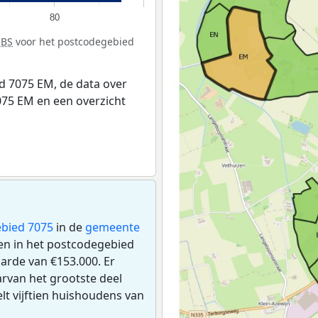
80
CBS
voor het postcodegebied
 7075 EM, de data over
75 EM en een overzicht
bied 7075
in de
gemeente
gen in het postcodegebied
rde van €153.000. Er
rvan het grootste deel
lt vijftien huishoudens van