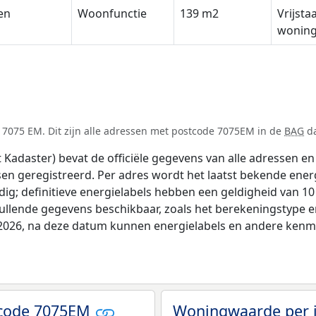
en
Woonfunctie
139 m2
Vrijsta
wonin
 7075 EM. Dit zijn alle adressen met postcode 7075EM in de
BAG
da
adaster) bevat de officiële gegevens van alle adressen en 
tsen geregistreerd. Per adres wordt het laatst bekende ener
ldig; definitieve energielabels hebben een geldigheid van 1
vullende gegevens beschikbaar, zoals het berekeningstype
i 2026, na deze datum kunnen energielabels en andere kenme
tcode 7075EM
Woningwaarde per 