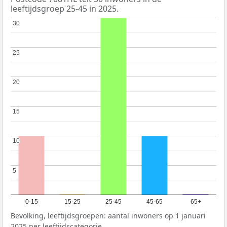
leeftijdsgroep 25-45 in 2025.
30
30
25
25
20
20
15
15
10
10
5
5
0-15
15-25
25-45
45-65
65+
Bevolking, leeftijdsgroepen: aantal inwoners op 1 januari
2025 per leeftijdscategorie.