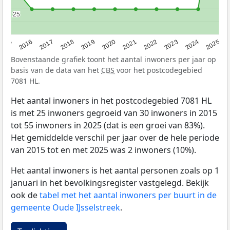
25
25
2015
2016
2017
2018
2019
2020
2021
2022
2023
2024
2025
Bovenstaande grafiek toont het aantal inwoners per jaar op
basis van de data van het
CBS
voor het postcodegebied
7081 HL.
Het aantal inwoners in het postcodegebied 7081 HL
is met 25 inwoners gegroeid van 30 inwoners in 2015
tot 55 inwoners in 2025 (dat is een groei van 83%).
Het gemiddelde verschil per jaar over de hele periode
van 2015 tot en met 2025 was 2 inwoners (10%).
Het aantal inwoners is het aantal personen zoals op 1
januari in het bevolkingsregister vastgelegd. Bekijk
ook de
tabel met het aantal inwoners per buurt in de
gemeente Oude IJsselstreek
.