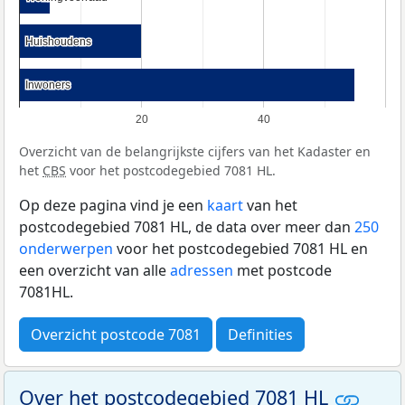
Huishoudens
Huishoudens
Inwoners
Inwoners
20
40
Overzicht van de belangrijkste cijfers van het Kadaster en
het
CBS
voor het postcodegebied 7081 HL.
Op deze pagina vind je een
kaart
van het
postcodegebied 7081 HL, de data over meer dan
250
onderwerpen
voor het postcodegebied 7081 HL en
een overzicht van alle
adressen
met postcode
7081HL.
Overzicht postcode 7081
Definities
Over het postcodegebied 7081 HL