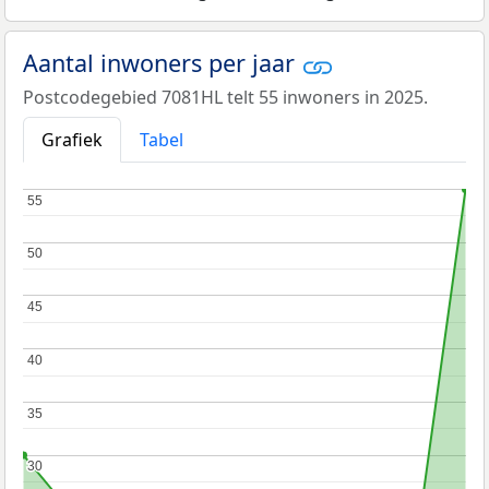
Aantal inwoners per jaar
Postcodegebied 7081HL telt 55 inwoners in 2025.
Grafiek
Tabel
55
55
50
50
45
45
40
40
35
35
30
30