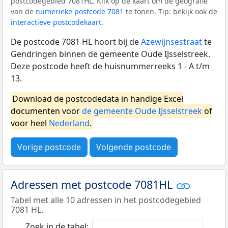
postcodegebied 7081HL. Klik op de kaart om de geografie
van de
numerieke postcode 7081
te tonen. Tip: bekijk ook de
interactieve postcodekaart
.
De postcode 7081 HL hoort bij de
Azewijnsestraat
te
Gendringen binnen de gemeente Oude IJsselstreek.
Deze postcode heeft de huisnummerreeks 1 - A t/m
13.
Download de postcodedata in handige Excel
documenten voor
de gemeente Oude IJsselstreek
of
voor heel
Nederland
.
Vorige postcode
Volgende postcode
Adressen met postcode 7081HL
Tabel met alle 10 adressen in het postcodegebied
7081 HL.
Zoek in de tabel: