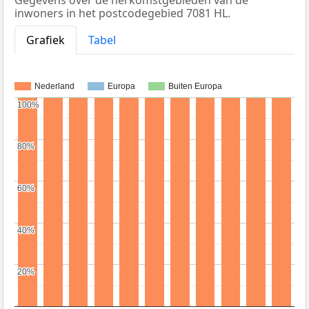
inwoners in het postcodegebied 7081 HL.
Grafiek
Tabel
Nederland
Europa
Buiten Europa
100%
100%
80%
80%
60%
60%
40%
40%
20%
20%