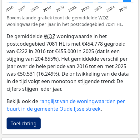
2016
2017
2018
2019
2020
2021
2022
2023
2024
2025
Bovenstaande grafiek toont de gemiddelde
WOZ
woningwaarde per jaar in het postcodegebied 7081 HL.
De gemiddelde
WOZ
woningwaarde in het
postcodegebied 7081 HL is met €454.778 gegroeid
van €222 in 2016 tot €455.000 in 2025 (dat is een
stijging van 204.855%). Het gemiddelde verschil per
jaar over de hele periode van 2016 tot en met 2025
was €50.531 (16.249%). De ontwikkeling van de data
in de tijd volgt een monotoon stijgende trend: De
cijfers stijgen ieder jaar.
Bekijk ook de
ranglijst van de woningwaarden per
buurt in de gemeente Oude IJsselstreek
.
Toelichting