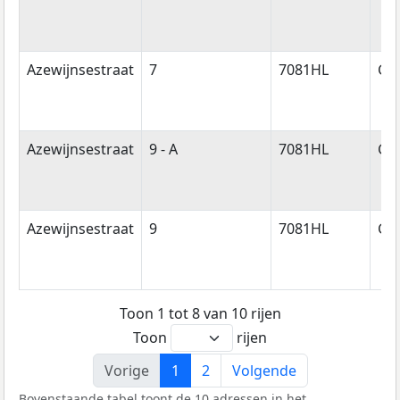
Azewijnsestraat
7
7081HL
Ge
Azewijnsestraat
9 - A
7081HL
Ge
Azewijnsestraat
9
7081HL
Ge
Toon 1 tot 8 van 10 rijen
Toon
rijen
Vorige
1
2
Volgende
Bovenstaande tabel toont de 10 adressen in het