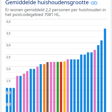
Gemiddelde huishoudensgrootte
Er wonen gemiddeld 2,2 personen per huishouden in
het postcodegebied 7081 HL.
4,0
4,0
3,5
3,5
3,0
3,0
2,5
2,5
2,0
2,0
1,5
1,5
1,0
1,0
0,5
0,5