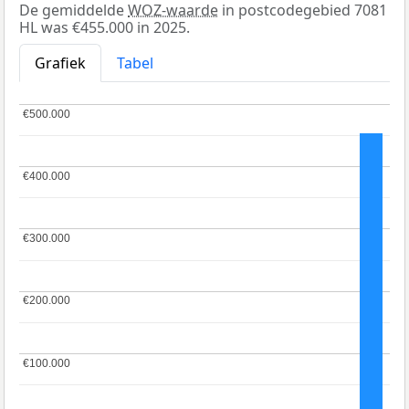
De gemiddelde
WOZ-waarde
in postcodegebied 7081
HL was €455.000 in 2025.
Grafiek
Tabel
€500.000
€500.000
€400.000
€400.000
€300.000
€300.000
€200.000
€200.000
€100.000
€100.000