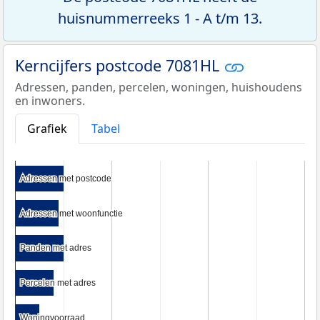
huisnummerreeks 1 - A t/m 13.
Kerncijfers postcode 7081HL
Adressen, panden, percelen, woningen, huishoudens
en inwoners.
Grafiek
Tabel
Adressen met postcode
Adressen met postcode
Adressen met woonfunctie
Adressen met woonfunctie
Panden met adres
Panden met adres
Percelen met adres
Percelen met adres
Woningvoorraad
Woningvoorraad