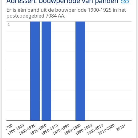
Adressen: bouwperiode van panden
Er is één pand uit de bouwperiode 1900-1925 in het
postcodegebied 7084 AA.
1
1
1950-1970
1990-2000
1900-1925
2020+
1970-1980
<1700
2000-2010
1925-1950
1980-1990
1700-1900
2010-2020