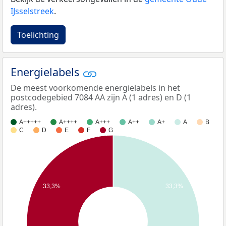
IJsselstreek
.
Toelichting
Energielabels
De meest voorkomende energielabels in het
postcodegebied 7084 AA zijn A (1 adres) en D (1
adres).
A+++++
A++++
A+++
A++
A+
A
B
C
D
E
F
G
33,3%
33,3%