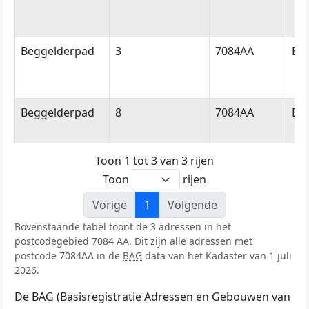
Beggelderpad
3
7084AA
Br
Beggelderpad
8
7084AA
Br
Toon 1 tot 3 van 3 rijen
Toon
rijen
Vorige
1
Volgende
Bovenstaande tabel toont de 3 adressen in het
postcodegebied 7084 AA. Dit zijn alle adressen met
postcode 7084AA in de
BAG
data van het Kadaster van 1 juli
2026.
De BAG (Basisregistratie Adressen en Gebouwen van