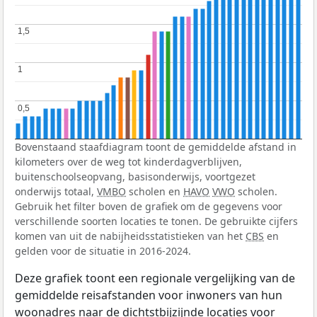
1,5
1,5
1
1
0,5
0,5
Bovenstaand staafdiagram toont de gemiddelde afstand in
kilometers over de weg tot kinderdagverblijven,
buitenschoolseopvang, basisonderwijs, voortgezet
onderwijs totaal,
VMBO
scholen en
HAVO
VWO
scholen.
Gebruik het filter boven de grafiek om de gegevens voor
verschillende soorten locaties te tonen. De gebruikte cijfers
komen van uit de nabijheidsstatistieken van het
CBS
en
gelden voor de situatie in 2016-2024.
Deze grafiek toont een regionale vergelijking van de
gemiddelde reisafstanden voor inwoners van hun
woonadres naar de dichtstbijzijnde locaties voor