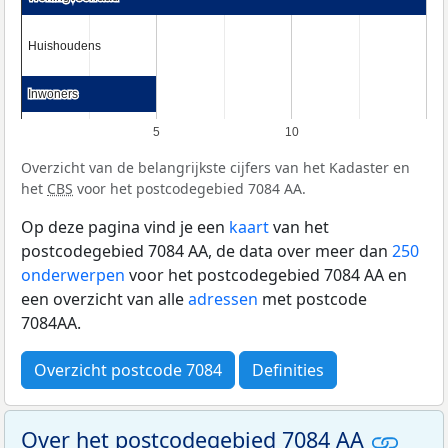
Huishoudens
Huishoudens
Inwoners
Inwoners
5
10
Overzicht van de belangrijkste cijfers van het Kadaster en
het
CBS
voor het postcodegebied 7084 AA.
Op deze pagina vind je een
kaart
van het
postcodegebied 7084 AA, de data over meer dan
250
onderwerpen
voor het postcodegebied 7084 AA en
een overzicht van alle
adressen
met postcode
7084AA.
Overzicht postcode 7084
Definities
Over het postcodegebied 7084 AA