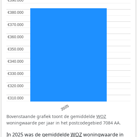
€390.000
€390.000
€380.000
€380.000
€370.000
€370.000
€360.000
€360.000
€350.000
€350.000
€340.000
€340.000
€330.000
€330.000
€320.000
€320.000
€310.000
€310.000
2025
Bovenstaande grafiek toont de gemiddelde
WOZ
woningwaarde per jaar in het postcodegebied 7084 AA.
In 2025 was de gemiddelde
WOZ
woningwaarde in