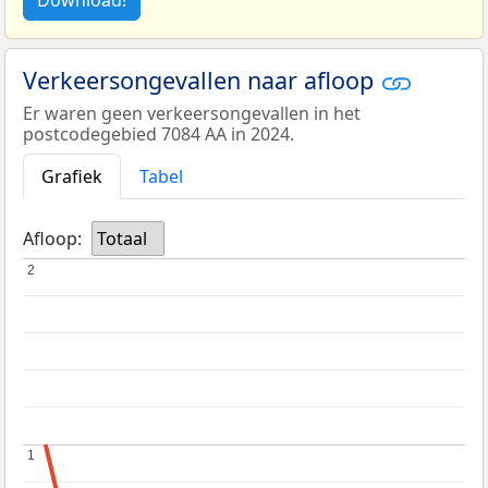
Verkeersongevallen naar afloop
Er waren geen verkeersongevallen in het
postcodegebied 7084 AA in 2024.
Grafiek
Tabel
Afloop:
Totaal
2
2
1
1