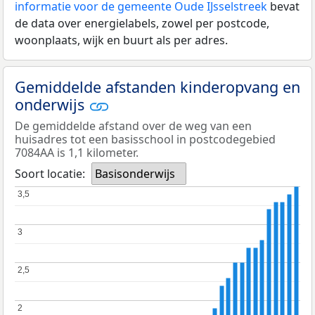
informatie voor de gemeente Oude IJsselstreek
bevat
de data over energielabels, zowel per postcode,
woonplaats, wijk en buurt als per adres.
Gemiddelde afstanden kinderopvang en
onderwijs
De gemiddelde afstand over de weg van een
huisadres tot een basisschool in postcodegebied
7084AA is 1,1 kilometer.
Soort locatie:
Basisonderwijs
3,5
3,5
3
3
2,5
2,5
2
2