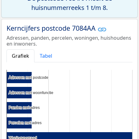
huisnummerreeks 1 t/m 8.
Kerncijfers postcode 7084AA
Adressen, panden, percelen, woningen, huishoudens
en inwoners.
Grafiek
Tabel
Adressen met postcode
Adressen met postcode
Adressen met woonfunctie
Adressen met woonfunctie
Panden met adres
Panden met adres
Percelen met adres
Percelen met adres
Woningvoorraad
Woningvoorraad