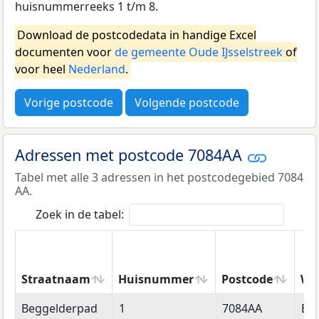
huisnummerreeks 1 t/m 8.
Download de postcodedata in handige Excel
documenten voor
de gemeente Oude IJsselstreek
of
voor heel
Nederland
.
Vorige postcode
Volgende postcode
Adressen met postcode 7084AA
Tabel met alle 3 adressen in het postcodegebied 7084
AA.
Zoek in de tabel:
Straatnaam
Huisnummer
Postcode
Wo
Straatnaam
Huisnummer
Postcode
Wo
Beggelderpad
1
7084AA
Br