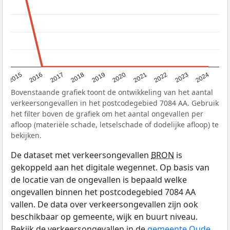
2015
2016
2017
2018
2019
2020
2021
2022
2023
2024
Bovenstaande grafiek toont de ontwikkeling van het aantal
verkeersongevallen in het postcodegebied 7084 AA. Gebruik
het filter boven de grafiek om het aantal ongevallen per
afloop (materiële schade, letselschade of dodelijke afloop) te
bekijken.
De dataset met verkeersongevallen
BRON
is
gekoppeld aan het digitale wegennet. Op basis van
de locatie van de ongevallen is bepaald welke
ongevallen binnen het postcodegebied 7084 AA
vallen. De data over verkeersongevallen zijn ook
beschikbaar op gemeente, wijk en buurt niveau.
Bekijk de verkeersongevallen in de
gemeente Oude