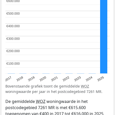
€600.000
€600.000
€500.000
€500.000
€400.000
€400.000
€300.000
€300.000
€200.000
€200.000
€100.000
€100.000
2017
2018
2019
2020
2021
2022
2023
2024
2025
Bovenstaande grafiek toont de gemiddelde
WOZ
woningwaarde per jaar in het postcodegebied 7261 MR.
De gemiddelde
WOZ
woningwaarde in het
postcodegebied 7261 MR is met €615.600
toegenomen van €400 in 2017 tot €616.000 in 2025