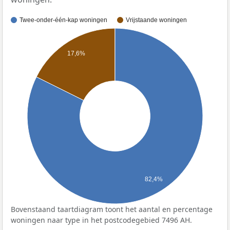
Twee-onder-één-kap woningen
Vrijstaande woningen
17,6%
82,4%
Bovenstaand taartdiagram toont het aantal en percentage
woningen naar type in het postcodegebied 7496 AH.