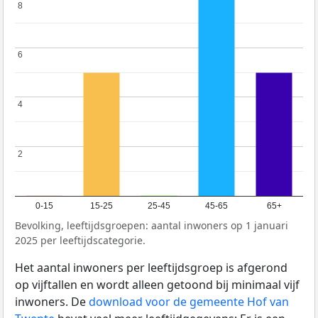
8
8
6
6
4
4
2
2
0-15
15-25
25-45
45-65
65+
Bevolking, leeftijdsgroepen: aantal inwoners op 1 januari
2025 per leeftijdscategorie.
Het aantal inwoners per leeftijdsgroep is afgerond
op vijftallen en wordt alleen getoond bij minimaal vijf
inwoners. De
download voor de gemeente Hof van