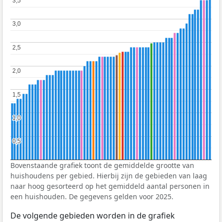
3,5
3,5
3,0
3,0
2,5
2,5
2,0
2,0
1,5
1,5
1,0
1,0
0,5
0,5
Bovenstaande grafiek toont de gemiddelde grootte van
huishoudens per gebied. Hierbij zijn de gebieden van laag
naar hoog gesorteerd op het gemiddeld aantal personen in
een huishouden. De gegevens gelden voor 2025.
De volgende gebieden worden in de grafiek