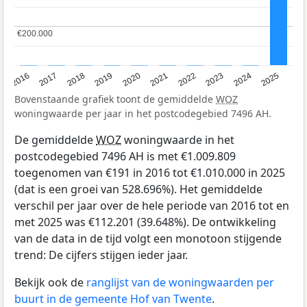
€200.000
€200.000
2016
2017
2018
2019
2020
2021
2022
2023
2024
2025
Bovenstaande grafiek toont de gemiddelde
WOZ
woningwaarde per jaar in het postcodegebied 7496 AH.
De gemiddelde
WOZ
woningwaarde in het
postcodegebied 7496 AH is met €1.009.809
toegenomen van €191 in 2016 tot €1.010.000 in 2025
(dat is een groei van 528.696%). Het gemiddelde
verschil per jaar over de hele periode van 2016 tot en
met 2025 was €112.201 (39.648%). De ontwikkeling
van de data in de tijd volgt een monotoon stijgende
trend: De cijfers stijgen ieder jaar.
Bekijk ook de
ranglijst van de woningwaarden per
buurt in de gemeente Hof van Twente
.