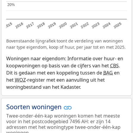
20%
20%
2019
2022
2025
2017
2020
2023
2015
2018
2021
2024
2016
Bovenstaande lijngrafiek toont de verdeling van woningen
naar type eigendom, koop of huur, per jaar tot en met 2025.
Woningen naar eigendom: Informatie over huur- en
koopwoningen op basis van de cijfers van het
CBS
.
Dit is gedaan met een koppeling tussen de
BAG
en
het
WOZ
-register met een aanvulling uit het
woningbestand van het Kadaster.
Soorten woningen
Twee-onder-één-kap woningen komen het meeste
voor in het postcodegebied 7496 AH: er zijn 14
adressen met het woningtype twee-onder-één-kap
woningen.