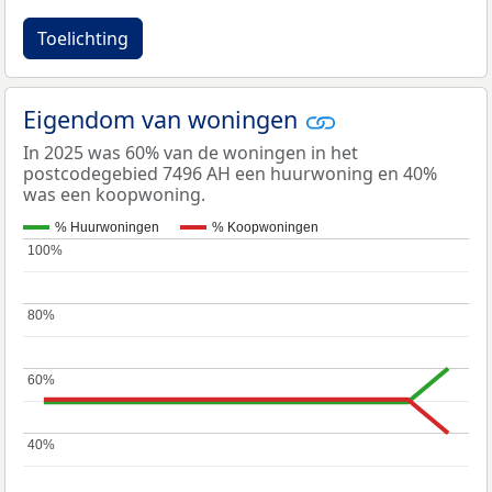
Toelichting
Eigendom van woningen
In 2025 was 60% van de woningen in het
postcodegebied 7496 AH een huurwoning en 40%
was een koopwoning.
% Huurwoningen
% Koopwoningen
100%
100%
80%
80%
60%
60%
40%
40%