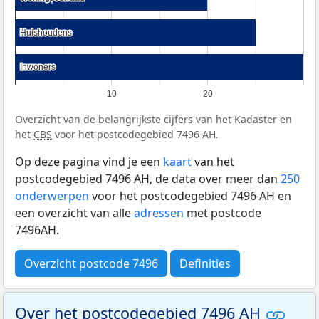
Huishoudens
Huishoudens
Inwoners
Inwoners
10
20
Overzicht van de belangrijkste cijfers van het Kadaster en
het
CBS
voor het postcodegebied 7496 AH.
Op deze pagina vind je een
kaart
van het
postcodegebied 7496 AH, de data over meer dan
250
onderwerpen
voor het postcodegebied 7496 AH en
een overzicht van alle
adressen
met postcode
7496AH.
Overzicht postcode 7496
Definities
Over het postcodegebied 7496 AH