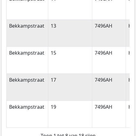
Bekkampstraat
13
7496AH
He
Bekkampstraat
15
7496AH
He
Bekkampstraat
17
7496AH
He
Bekkampstraat
19
7496AH
He
Toon 1 tot 8 van 18 rijen