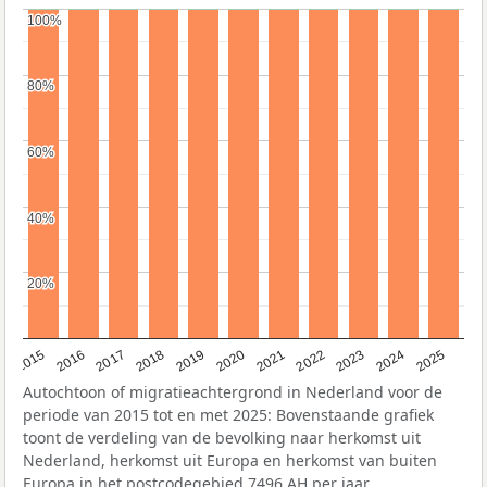
100%
100%
80%
80%
60%
60%
40%
40%
20%
20%
2019
2022
2017
2025
2020
2015
2023
2018
2021
2016
2024
Autochtoon of migratieachtergrond in Nederland voor de
periode van 2015 tot en met 2025: Bovenstaande grafiek
toont de verdeling van de bevolking naar herkomst uit
Nederland, herkomst uit Europa en herkomst van buiten
Europa in het postcodegebied 7496 AH per jaar.