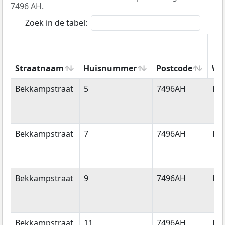
7496 AH.
Zoek in de tabel:
Straatnaam
Huisnummer
Postcode
Wo
Straatnaam
Huisnummer
Postcode
Wo
Bekkampstraat
5
7496AH
He
Bekkampstraat
7
7496AH
He
Bekkampstraat
9
7496AH
He
Bekkampstraat
11
7496AH
He