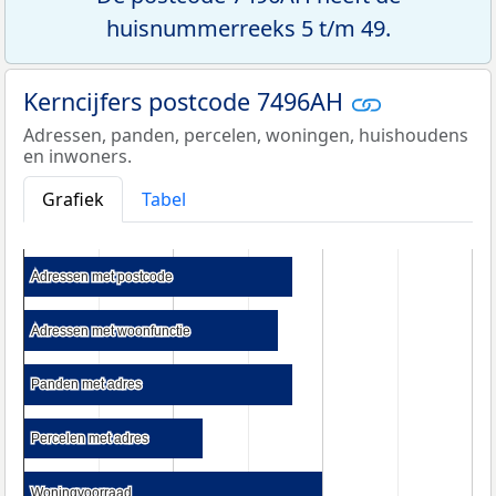
huisnummerreeks 5 t/m 49.
Kerncijfers postcode 7496AH
Adressen, panden, percelen, woningen, huishoudens
en inwoners.
Grafiek
Tabel
Adressen met postcode
Adressen met postcode
Adressen met woonfunctie
Adressen met woonfunctie
Panden met adres
Panden met adres
Percelen met adres
Percelen met adres
Woningvoorraad
Woningvoorraad