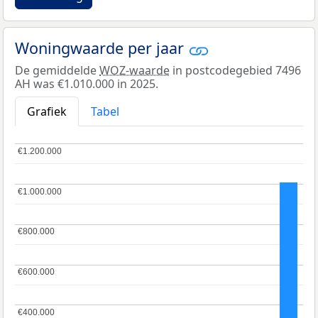
Woningwaarde per jaar
De gemiddelde
WOZ-waarde
in postcodegebied 7496
AH was €1.010.000 in 2025.
Grafiek
Tabel
€1.200.000
€1.200.000
€1.000.000
€1.000.000
€800.000
€800.000
€600.000
€600.000
€400.000
€400.000