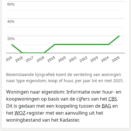
60%
60%
40%
40%
20%
20%
2019
2022
2025
2017
2020
2023
2015
2018
2021
2024
2016
Bovenstaande lijngrafiek toont de verdeling van woningen
naar type eigendom, koop of huur, per jaar tot en met 2025.
Woningen naar eigendom: Informatie over huur- en
koopwoningen op basis van de cijfers van het
CBS
.
Dit is gedaan met een koppeling tussen de
BAG
en
het
WOZ
-register met een aanvulling uit het
woningbestand van het Kadaster.