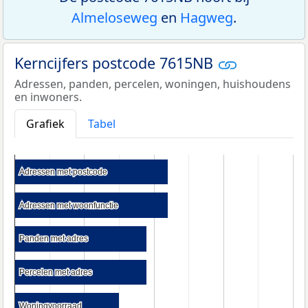
Almeloseweg
en
Hagweg
.
Kerncijfers postcode 7615NB
Adressen, panden, percelen, woningen, huishoudens
en inwoners.
Grafiek
Tabel
Adressen met postcode
Adressen met postcode
Adressen met woonfunctie
Adressen met woonfunctie
Panden met adres
Panden met adres
Percelen met adres
Percelen met adres
Woningvoorraad
Woningvoorraad