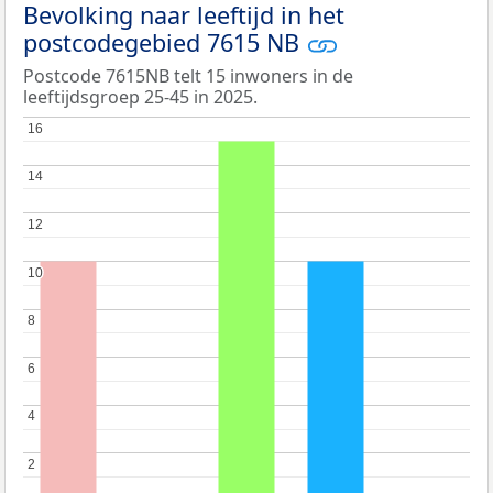
Bevolking naar leeftijd in het
postcodegebied 7615 NB
Postcode 7615NB telt 15 inwoners in de
leeftijdsgroep 25-45 in 2025.
16
16
14
14
12
12
10
10
8
8
6
6
4
4
2
2