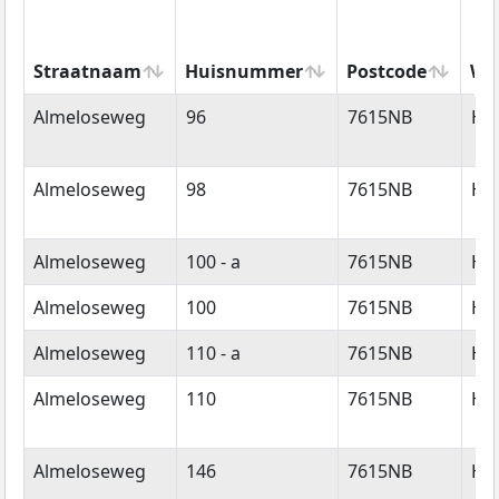
Straatnaam
Huisnummer
Postcode
Wo
Straatnaam
Huisnummer
Postcode
Wo
Almeloseweg
96
7615NB
Ha
Almeloseweg
98
7615NB
Ha
Almeloseweg
100 - a
7615NB
Ha
Almeloseweg
100
7615NB
Ha
Almeloseweg
110 - a
7615NB
Ha
Almeloseweg
110
7615NB
Ha
Almeloseweg
146
7615NB
Ha