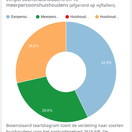
meerpersoonshuishoudens
.
(afgerond op vijftallen)
Eenperso…
Meerpers…
Huishoud…
Huishoud…
28,6%
42,9%
28,6%
Bovenstaand taartdiagram toont de verdeling naar soorten
huishoudens voor het postcodegebied 7615 NB. De