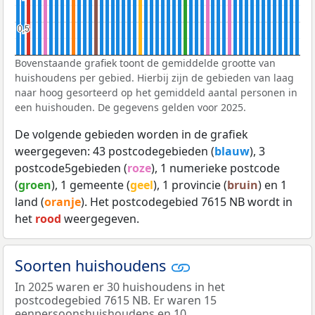
0,5
0,5
Bovenstaande grafiek toont de gemiddelde grootte van
huishoudens per gebied. Hierbij zijn de gebieden van laag
naar hoog gesorteerd op het gemiddeld aantal personen in
een huishouden. De gegevens gelden voor 2025.
De volgende gebieden worden in de grafiek
weergegeven: 43 postcodegebieden (
blauw
), 3
postcode5gebieden (
roze
), 1 numerieke postcode
(
groen
), 1 gemeente (
geel
), 1 provincie (
bruin
) en 1
land (
oranje
). Het postcodegebied 7615 NB wordt in
het
rood
weergegeven.
Soorten huishoudens
In 2025 waren er 30 huishoudens in het
postcodegebied 7615 NB. Er waren 15
eenpersoonshuishoudens en 10