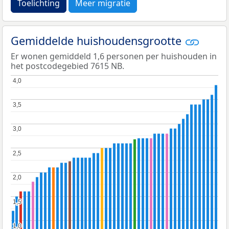
Toelichting
Meer migratie
Gemiddelde huishoudensgrootte
Er wonen gemiddeld 1,6 personen per huishouden in
het postcodegebied 7615 NB.
4,0
4,0
3,5
3,5
3,0
3,0
2,5
2,5
2,0
2,0
1,5
1,5
1,0
1,0