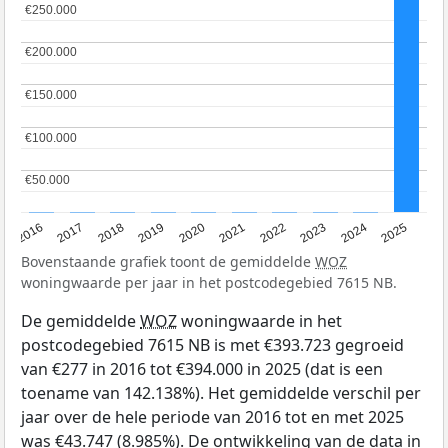
€250.000
€250.000
€200.000
€200.000
€150.000
€150.000
€100.000
€100.000
€50.000
€50.000
2016
2017
2018
2019
2020
2021
2022
2023
2024
2025
Bovenstaande grafiek toont de gemiddelde
WOZ
woningwaarde per jaar in het postcodegebied 7615 NB.
De gemiddelde
WOZ
woningwaarde in het
postcodegebied 7615 NB is met €393.723 gegroeid
van €277 in 2016 tot €394.000 in 2025 (dat is een
toename van 142.138%). Het gemiddelde verschil per
jaar over de hele periode van 2016 tot en met 2025
was €43.747 (8.985%). De ontwikkeling van de data in