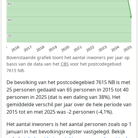
45
45
40
40
35
35
2015
2016
2017
2018
2019
2020
2021
2022
2023
2024
2025
Bovenstaande grafiek toont het aantal inwoners per jaar op
basis van de data van het
CBS
voor het postcodegebied
7615 NB.
De bevolking van het postcodegebied 7615 NB is met
25 personen gedaald van 65 personen in 2015 tot 40
personen in 2025 (dat is een daling van 38%). Het
gemiddelde verschil per jaar over de hele periode van
2015 tot en met 2025 was -2 personen (-4,1%).
Het aantal inwoners is het aantal personen zoals op 1
januari in het bevolkingsregister vastgelegd. Bekijk