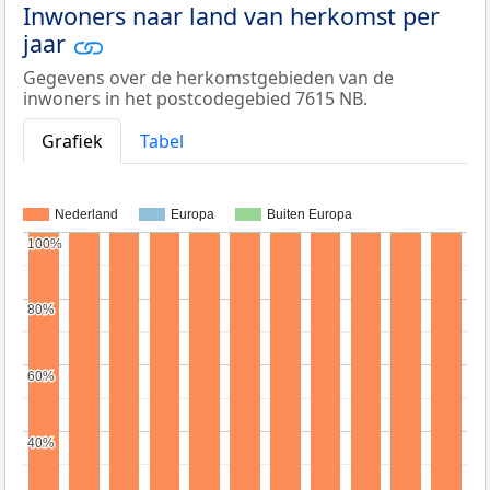
Inwoners naar land van herkomst per
jaar
Gegevens over de herkomstgebieden van de
inwoners in het postcodegebied 7615 NB.
Grafiek
Tabel
Nederland
Europa
Buiten Europa
100%
100%
80%
80%
60%
60%
40%
40%