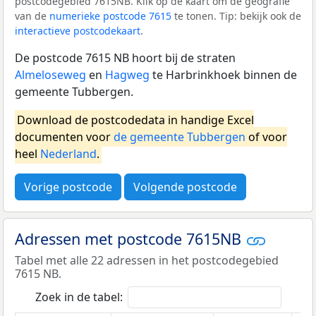
postcodegebied 7615NB. Klik op de kaart om de geografie
van de
numerieke postcode 7615
te tonen. Tip: bekijk ook de
interactieve postcodekaart
.
De postcode 7615 NB hoort bij de straten
Almeloseweg
en
Hagweg
te Harbrinkhoek binnen de
gemeente Tubbergen.
Download de postcodedata in handige Excel
documenten voor
de gemeente Tubbergen
of voor
heel
Nederland
.
Vorige postcode
Volgende postcode
Adressen met postcode 7615NB
Tabel met alle 22 adressen in het postcodegebied
7615 NB.
Zoek in de tabel: