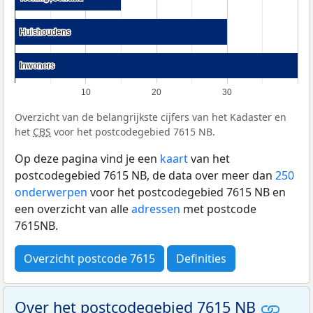
Huishoudens
Huishoudens
Inwoners
Inwoners
10
20
30
Overzicht van de belangrijkste cijfers van het Kadaster en
het
CBS
voor het postcodegebied 7615 NB.
Op deze pagina vind je een
kaart
van het
postcodegebied 7615 NB, de data over meer dan
250
onderwerpen
voor het postcodegebied 7615 NB en
een overzicht van alle
adressen
met postcode
7615NB.
Overzicht postcode 7615
Definities
Over het postcodegebied 7615 NB