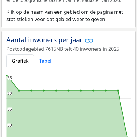
en de topografische kaarten van het Kadaster van 2026.
Klik op de naam van een gebied om de pagina met
statistieken voor dat gebied weer te geven.
Aantal inwoners per jaar
Postcodegebied 7615NB telt 40 inwoners in 2025.
Grafiek
Tabel
65
65
60
60
55
55
50
50