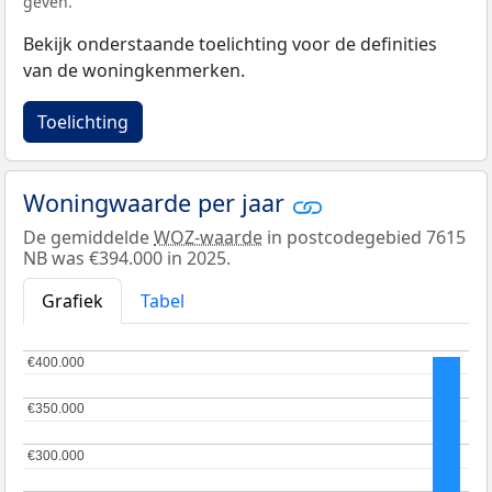
geven.
Bekijk onderstaande toelichting voor de definities
van de woningkenmerken.
Toelichting
Woningwaarde per jaar
De gemiddelde
WOZ-waarde
in postcodegebied 7615
NB was €394.000 in 2025.
Grafiek
Tabel
€400.000
€400.000
€350.000
€350.000
€300.000
€300.000