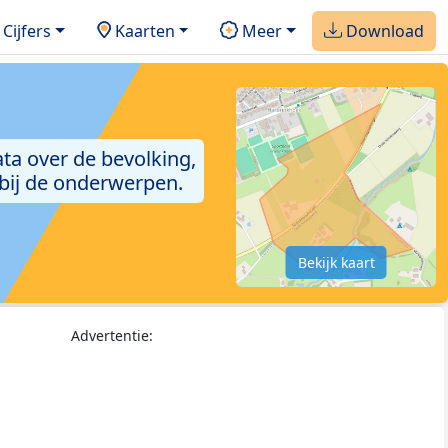
Cijfers
Kaarten
Meer
Download
ta over de bevolking,
 bij de onderwerpen.
Bekijk kaart
Advertentie: