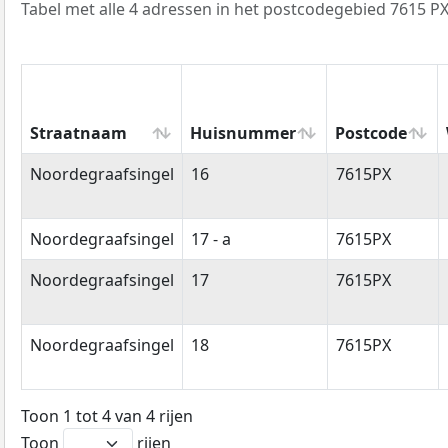
Tabel met alle 4 adressen in het postcodegebied 7615 PX
Straatnaam
Huisnummer
Postcode
Straatnaam
Huisnummer
Postcode
Noordegraafsingel
16
7615PX
Noordegraafsingel
17 - a
7615PX
Noordegraafsingel
17
7615PX
Noordegraafsingel
18
7615PX
Toon 1 tot 4 van 4 rijen
Toon
rijen