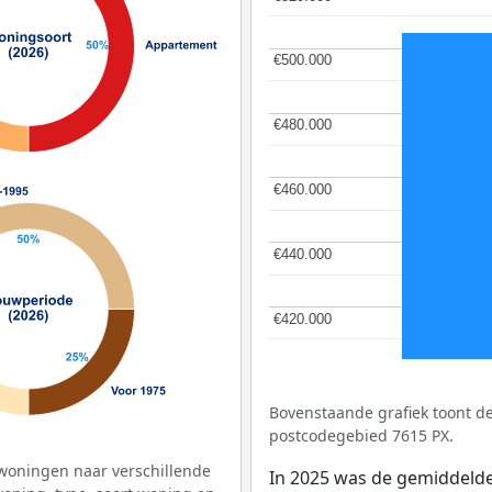
€500.000
€500.000
€480.000
€480.000
€460.000
€460.000
€440.000
€440.000
€420.000
€420.000
Bovenstaande grafiek toont 
postcodegebied 7615 PX.
woningen naar verschillende
In 2025 was de gemiddeld