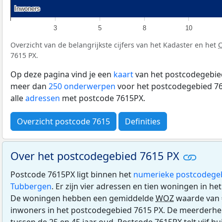
Inwoners
Inwoners
3
5
8
10
Overzicht van de belangrijkste cijfers van het Kadaster en het
7615 PX.
Op deze pagina vind je een
kaart
van het postcodegebied
meer dan
250 onderwerpen
voor het postcodegebied 76
alle
adressen
met postcode 7615PX.
Overzicht postcode 7615
Definities
Over het postcodegebied 7615 PX
Postcode 7615PX ligt binnen het
numerieke postcodege
Tubbergen
. Er zijn vier adressen en tien woningen in h
De woningen hebben een gemiddelde
WOZ
waarde van €
inwoners in het postcodegebied 7615 PX. De meerderhei
tussen de 25 en 45 jaar oud. Postcode 7615PX telt vijf 