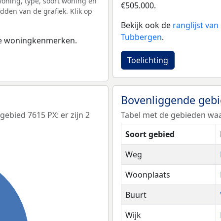
ning, type, soort woning en
€505.000.
dden van de grafiek. Klik op
Bekijk ook de
ranglijst va
Tubbergen
.
 de woningkenmerken.
Toelichting
Bovenliggende geb
bied 7615 PX: er zijn 2
Tabel met de gebieden waa
Soort gebied
Weg
Woonplaats
Buurt
Wijk