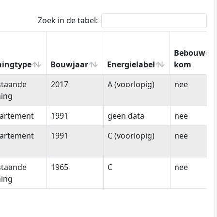
Zoek in de tabel:
Bebouwde
ingtype
Bouwjaar
Energielabel
kom
ingtype
Bouwjaar
Energielabel
Bebouwde
jstaande
2017
A (voorlopig)
nee
kom
ing
artement
1991
geen data
nee
artement
1991
C (voorlopig)
nee
jstaande
1965
C
nee
ing