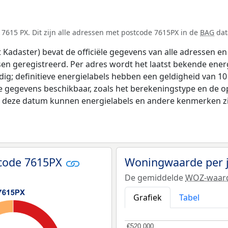
7615 PX. Dit zijn alle adressen met postcode 7615PX in de
BAG
dat
adaster) bevat de officiële gegevens van alle adressen en 
tsen geregistreerd. Per adres wordt het laatst bekende ener
ldig; definitieve energielabels hebben een geldigheid van 1
e gegevens beschikbaar, zoals het berekeningstype en de 
na deze datum kunnen energielabels en andere kenmerken zij
tcode 7615PX
Woningwaarde per 
De gemiddelde
WOZ-waar
Grafiek
Tabel
€520.000
€520.000