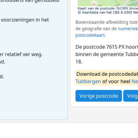
 voorzieningen in het
Bovenstaande afbeelding toon
de geografie van de
numeriek
postcodekaart
.
De postcode 7615 PX hoort 
.
binnen de gemeente Tubbe
r relatief ver weg.
18.
nd.
Download de postcodedat
d.
Tubbergen
of voor heel
Ne
Vorige postcode
Volg