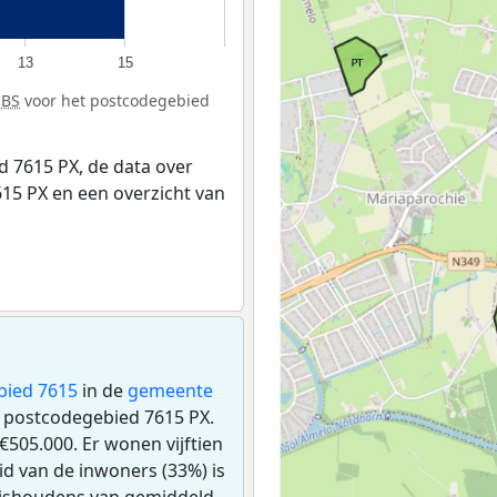
13
15
CBS
voor het postcodegebied
 7615 PX, de data over
15 PX en een overzicht van
bied 7615
in de
gemeente
et postcodegebied 7615 PX.
505.000. Er wonen vijftien
d van de inwoners (33%) is
huishoudens van gemiddeld