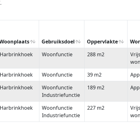
.
Woonplaats
Gebruiksdoel
Oppervlakte
Won
Woonplaats
Gebruiksdoel
Oppervlakte
Won
Harbrinkhoek
Woonfunctie
288 m2
Vri
won
Harbrinkhoek
Woonfunctie
39 m2
App
Harbrinkhoek
Woonfunctie
189 m2
App
Industriefunctie
Harbrinkhoek
Woonfunctie
227 m2
Vri
Industriefunctie
won