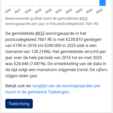
2016
2017
2018
2019
2020
2021
2022
2023
2024
2025
Bovenstaande grafiek toont de gemiddelde
WOZ
woningwaarde per jaar in het postcodegebied 7661 RE.
De gemiddelde
WOZ
woningwaarde in het
postcodegebied 7661 RE is met €239.810 gestegen
van €190 in 2016 tot €240.000 in 2025 (dat is een
toename van 126.216%). Het gemiddelde verschil per
jaar over de hele periode van 2016 tot en met 2025
was €26.646 (7.681%). De ontwikkeling van de data in
de tijd volgt een monotoon stijgende trend: De cijfers
stijgen ieder jaar.
Bekijk ook de
ranglijst van de woningwaarden per
buurt in de gemeente Tubbergen
.
Toelichting