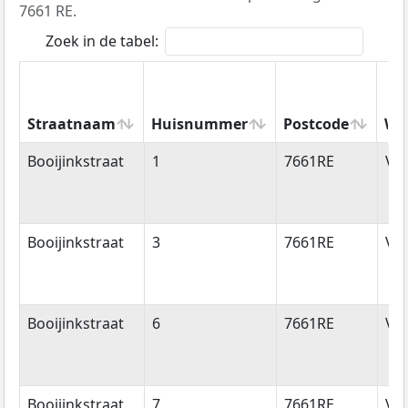
7661 RE.
Zoek in de tabel:
Straatnaam
Huisnummer
Postcode
Wo
Straatnaam
Huisnummer
Postcode
Wo
Booijinkstraat
1
7661RE
Va
Booijinkstraat
3
7661RE
Va
Booijinkstraat
6
7661RE
Va
Booijinkstraat
7
7661RE
Va