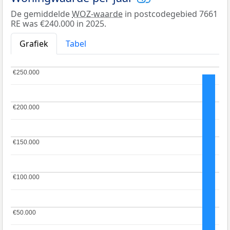
De gemiddelde
WOZ-waarde
in postcodegebied 7661
RE was €240.000 in 2025.
Grafiek
Tabel
€250.000
€250.000
€200.000
€200.000
€150.000
€150.000
€100.000
€100.000
€50.000
€50.000