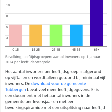
10
10
8
8
5
5
3
3
0-15
15-25
25-45
45-65
65+
Bevolking, leeftijdsgroepen: aantal inwoners op 1 januari
2024 per leeftijdscategorie.
Het aantal inwoners per leeftijdsgroep is afgerond
op vijftallen en wordt alleen getoond bij minimaal vijf
inwoners. De
download voor de gemeente
Tubbergen
bevat veel meer leeftijdgegevens: Er is
een document met het aantal inwoners in de
gemeente per levensjaar en met een
bevolkingspiramide met een uitsplitsing naar leeftijd