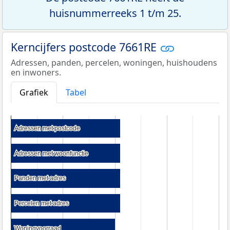
huisnummerreeks 1 t/m 25.
Kerncijfers postcode 7661RE
Adressen, panden, percelen, woningen, huishoudens
en inwoners.
Grafiek
Tabel
Adressen met postcode
Adressen met postcode
Adressen met woonfunctie
Adressen met woonfunctie
Panden met adres
Panden met adres
Percelen met adres
Percelen met adres
Woningvoorraad
Woningvoorraad