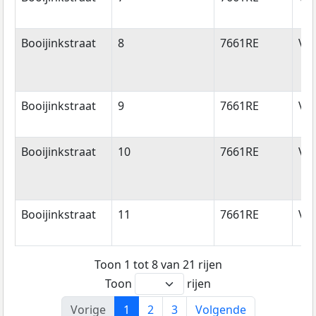
Booijinkstraat
8
7661RE
Va
Booijinkstraat
9
7661RE
Va
Booijinkstraat
10
7661RE
Va
Booijinkstraat
11
7661RE
Va
Toon 1 tot 8 van 21 rijen
Toon
rijen
Vorige
1
2
3
Volgende