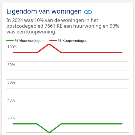
Eigendom van woningen
In 2024 was 10% van de woningen in het
postcodegebied 7661 RE een huurwoning en 90%
was een koopwoning.
% Huurwoningen
% Koopwoningen
100%
100%
80%
80%
60%
60%
40%
40%
20%
20%