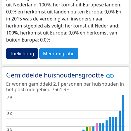
uit Nederland: 100%, herkomst uit Europese landen:
0,0% en herkomst uit landen buiten Europa: 0,0% En
in 2015 was de verdeling van inwoners naar
herkomstgebied als volgt: herkomst uit Nederland:
100%, herkomst uit Europa: 0,0% en herkomst van
buiten Europa: 0,0%.
Toelichting
Meer migratie
Gemiddelde huishoudensgrootte
Er wonen gemiddeld 2,1 personen per huishouden in
het postcodegebied 7661 RE.
3,5
3,5
3,0
3,0
2,5
2,5