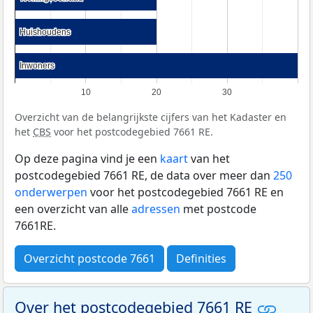
Huishoudens
Huishoudens
Inwoners
Inwoners
10
20
30
Overzicht van de belangrijkste cijfers van het Kadaster en
het
CBS
voor het postcodegebied 7661 RE.
Op deze pagina vind je een
kaart
van het
postcodegebied 7661 RE, de data over meer dan
250
onderwerpen
voor het postcodegebied 7661 RE en
een overzicht van alle
adressen
met postcode
7661RE.
Overzicht postcode 7661
Definities
Over het postcodegebied 7661 RE