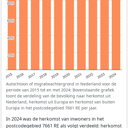
80%
80%
60%
60%
40%
40%
20%
20%
2015
2016
2017
2018
2019
2020
2021
2022
2023
2024
Autochtoon of migratieachtergrond in Nederland voor de
periode van 2015 tot en met 2024: Bovenstaande grafiek
toont de verdeling van de bevolking naar herkomst uit
Nederland, herkomst uit Europa en herkomst van buiten
Europa in het postcodegebied 7661 RE per jaar.
In 2024 was de herkomst van inwoners in het
postcodegebied 7661 RE als volgt verdeeld: herkomst