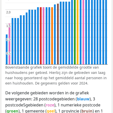
2,0
2,0
1,5
1,5
1,0
1,0
0,5
0,5
Bovenstaande grafiek toont de gemiddelde grootte van
huishoudens per gebied. Hierbij zijn de gebieden van laag
naar hoog gesorteerd op het gemiddeld aantal personen in
een huishouden. De gegevens gelden voor 2024.
De volgende gebieden worden in de grafiek
weergegeven: 28 postcodegebieden (
blauw
), 3
postcode5gebieden (
roze
), 1 numerieke postcode
(
groen
), 1 gemeente (
geel
), 1 provincie (
bruin
) en 1