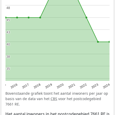
48
48
45
45
43
43
40
40
38
38
35
35
2015
2016
2017
2018
2019
2020
2021
2022
2023
2024
Bovenstaande grafiek toont het aantal inwoners per jaar op
basis van de data van het
CBS
voor het postcodegebied
7661 RE.
Het aantal inwoners in het postcodegebied 7661 RE is