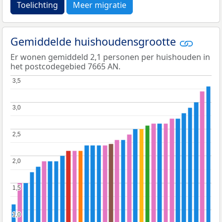
Toelichting
Meer migratie
Gemiddelde huishoudensgrootte
Er wonen gemiddeld 2,1 personen per huishouden in
het postcodegebied 7665 AN.
3,5
3,5
3,0
3,0
2,5
2,5
2,0
2,0
1,5
1,5
1,0
1,0