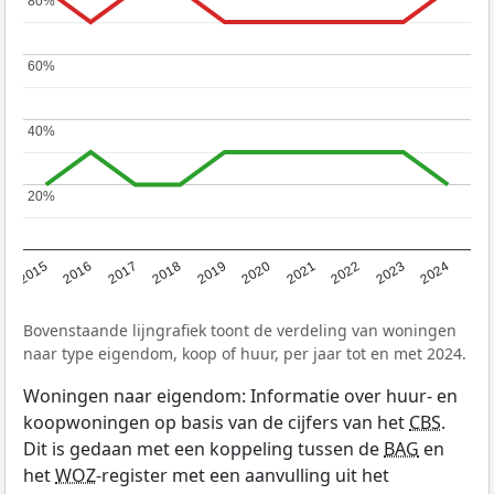
80%
80%
60%
60%
40%
40%
20%
20%
2015
2016
2017
2018
2019
2020
2021
2022
2023
2024
Bovenstaande lijngrafiek toont de verdeling van woningen
naar type eigendom, koop of huur, per jaar tot en met 2024.
Woningen naar eigendom: Informatie over huur- en
koopwoningen op basis van de cijfers van het
CBS
.
Dit is gedaan met een koppeling tussen de
BAG
en
het
WOZ
-register met een aanvulling uit het