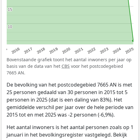
15
15
10
10
2015
2016
2017
2018
2019
2020
2021
2022
2023
2024
2025
Bovenstaande grafiek toont het aantal inwoners per jaar op
basis van de data van het
CBS
voor het postcodegebied
7665 AN.
De bevolking van het postcodegebied 7665 AN is met
25 personen gedaald van 30 personen in 2015 tot 5
personen in 2025 (dat is een daling van 83%). Het
gemiddelde verschil per jaar over de hele periode van
2015 tot en met 2025 was -2 personen (-6,9%).
Het aantal inwoners is het aantal personen zoals op 1
januari in het bevolkingsregister vastgelegd. Bekijk