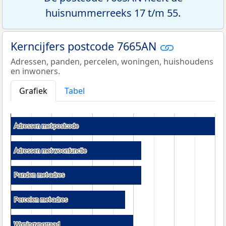
huisnummerreeks 17 t/m 55.
Kerncijfers postcode 7665AN
Adressen, panden, percelen, woningen, huishoudens
en inwoners.
Grafiek
Tabel
Adressen met postcode
Adressen met postcode
Adressen met woonfunctie
Adressen met woonfunctie
Panden met adres
Panden met adres
Percelen met adres
Percelen met adres
Woningvoorraad
Woningvoorraad