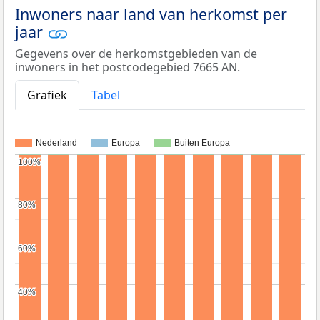
Inwoners naar land van herkomst per
jaar
Gegevens over de herkomstgebieden van de
inwoners in het postcodegebied 7665 AN.
Grafiek
Tabel
Nederland
Europa
Buiten Europa
100%
100%
80%
80%
60%
60%
40%
40%