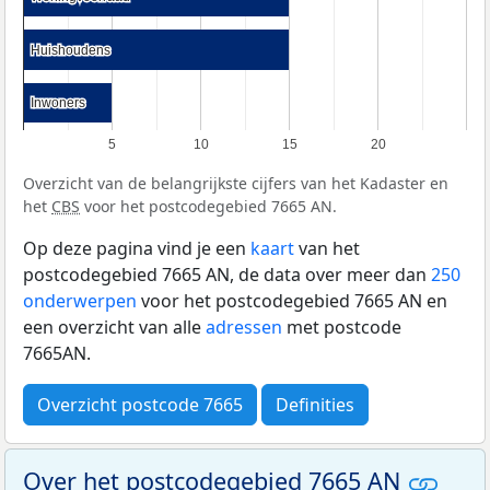
Huishoudens
Huishoudens
Inwoners
Inwoners
5
10
15
20
Overzicht van de belangrijkste cijfers van het Kadaster en
het
CBS
voor het postcodegebied 7665 AN.
Op deze pagina vind je een
kaart
van het
postcodegebied 7665 AN, de data over meer dan
250
onderwerpen
voor het postcodegebied 7665 AN en
een overzicht van alle
adressen
met postcode
7665AN.
Overzicht postcode 7665
Definities
Over het postcodegebied 7665 AN