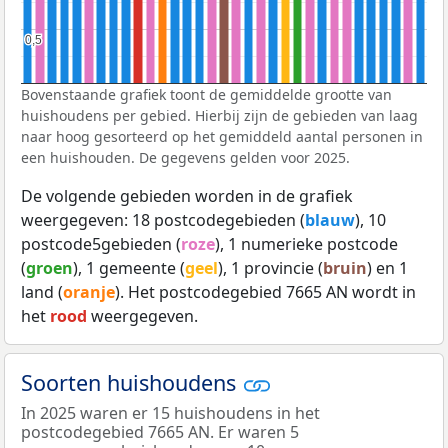
0,5
0,5
Bovenstaande grafiek toont de gemiddelde grootte van
huishoudens per gebied. Hierbij zijn de gebieden van laag
naar hoog gesorteerd op het gemiddeld aantal personen in
een huishouden. De gegevens gelden voor 2025.
De volgende gebieden worden in de grafiek
weergegeven: 18 postcodegebieden (
blauw
), 10
postcode5gebieden (
roze
), 1 numerieke postcode
(
groen
), 1 gemeente (
geel
), 1 provincie (
bruin
) en 1
land (
oranje
). Het postcodegebied 7665 AN wordt in
het
rood
weergegeven.
Soorten huishoudens
In 2025 waren er 15 huishoudens in het
postcodegebied 7665 AN. Er waren 5