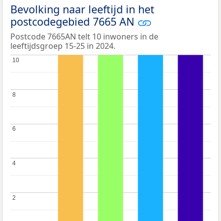
Bevolking naar leeftijd in het
postcodegebied 7665 AN
Postcode 7665AN telt 10 inwoners in de
leeftijdsgroep 15-25 in 2024.
10
10
8
8
6
6
4
4
2
2