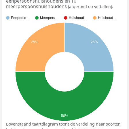
eenpersoonshuishoudens en 10
meerpersoonshuishoudens
.
(afgerond op vijftallen)
Eenperso…
Meerpers…
Huishoud…
Huishoud…
25%
25%
50%
Bovenstaand taartdiagram toont de verdeling naar soorten