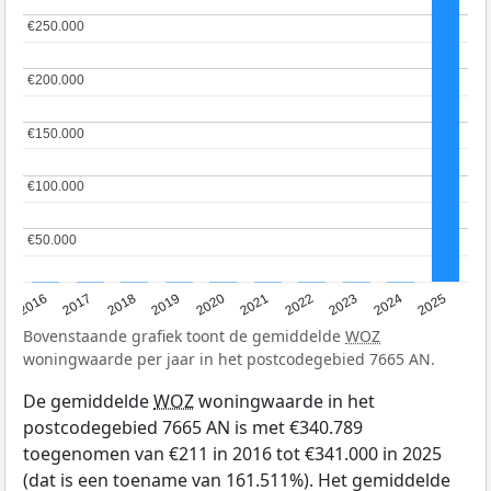
€250.000
€250.000
€200.000
€200.000
€150.000
€150.000
€100.000
€100.000
€50.000
€50.000
2016
2017
2018
2019
2020
2021
2022
2023
2024
2025
Bovenstaande grafiek toont de gemiddelde
WOZ
woningwaarde per jaar in het postcodegebied 7665 AN.
De gemiddelde
WOZ
woningwaarde in het
postcodegebied 7665 AN is met €340.789
toegenomen van €211 in 2016 tot €341.000 in 2025
(dat is een toename van 161.511%). Het gemiddelde