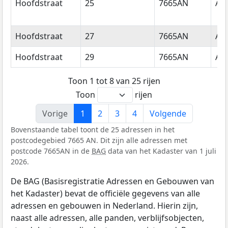
Hoofdstraat
25
7665AN
Al
Hoofdstraat
27
7665AN
Al
Hoofdstraat
29
7665AN
Al
Toon 1 tot 8 van 25 rijen
Toon
rijen
Vorige
1
2
3
4
Volgende
Bovenstaande tabel toont de 25 adressen in het
postcodegebied 7665 AN. Dit zijn alle adressen met
postcode 7665AN in de
BAG
data van het Kadaster van 1 juli
2026.
De BAG (Basisregistratie Adressen en Gebouwen van
het Kadaster) bevat de officiële gegevens van alle
adressen en gebouwen in Nederland. Hierin zijn,
naast alle adressen, alle panden, verblijfsobjecten,