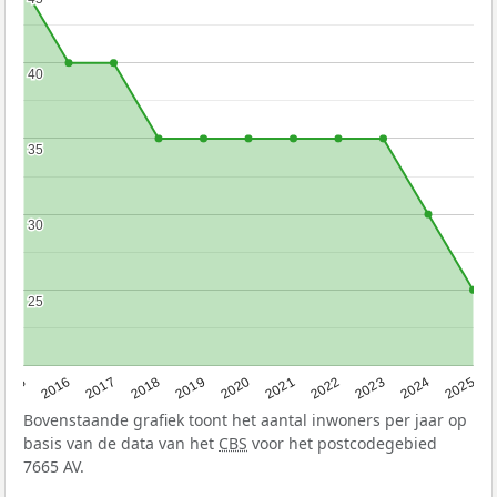
40
40
35
35
30
30
25
25
2015
2016
2017
2018
2019
2020
2021
2022
2023
2024
2025
Bovenstaande grafiek toont het aantal inwoners per jaar op
basis van de data van het
CBS
voor het postcodegebied
7665 AV.