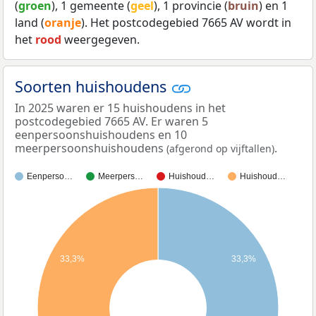
(
groen
), 1 gemeente (
geel
), 1 provincie (
bruin
) en 1
land (
oranje
). Het postcodegebied 7665 AV wordt in
het
rood
weergegeven.
Soorten huishoudens
In 2025 waren er 15 huishoudens in het
postcodegebied 7665 AV. Er waren 5
eenpersoonshuishoudens en 10
meerpersoonshuishoudens
.
(afgerond op vijftallen)
Eenperso…
Meerpers…
Huishoud…
Huishoud…
33,3%
33,3%