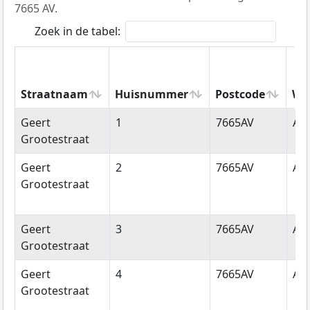
7665 AV.
Zoek in de tabel:
Straatnaam
Huisnummer
Postcode
Wo
Straatnaam
Huisnummer
Postcode
Wo
Geert
1
7665AV
Al
Grootestraat
Geert
2
7665AV
Al
Grootestraat
Geert
3
7665AV
Al
Grootestraat
Geert
4
7665AV
Al
Grootestraat