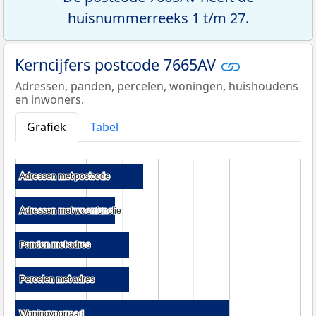
huisnummerreeks 1 t/m 27.
Kerncijfers postcode 7665AV
Adressen, panden, percelen, woningen, huishoudens
en inwoners.
Grafiek
Tabel
Adressen met postcode
Adressen met postcode
Adressen met woonfunctie
Adressen met woonfunctie
Panden met adres
Panden met adres
Percelen met adres
Percelen met adres
Woningvoorraad
Woningvoorraad