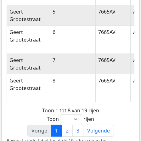
Geert
5
7665AV
Al
Grootestraat
Geert
6
7665AV
Al
Grootestraat
Geert
7
7665AV
Al
Grootestraat
Geert
8
7665AV
Al
Grootestraat
Toon 1 tot 8 van 19 rijen
Toon
rijen
Vorige
1
2
3
Volgende
Bovenstaande tabel toont de 19 adressen in het