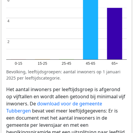
6
6
4
4
2
2
0-15
15-25
25-45
45-65
65+
Bevolking, leeftijdsgroepen: aantal inwoners op 1 januari
2025 per leeftijdscategorie.
Het aantal inwoners per leeftijdsgroep is afgerond
op vijftallen en wordt alleen getoond bij minimaal vijf
inwoners. De
download voor de gemeente
Tubbergen
bevat veel meer leeftijdgegevens: Er is
een document met het aantal inwoners in de
gemeente per levensjaar en met een
bevolkingspiramide met een uitsplitsing naar leeftijd