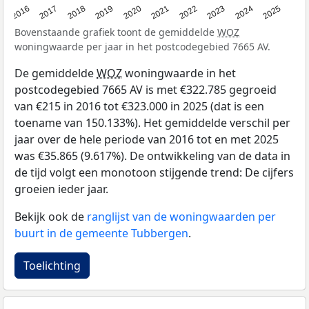
2016
2017
2018
2019
2020
2021
2022
2023
2024
2025
Bovenstaande grafiek toont de gemiddelde
WOZ
woningwaarde per jaar in het postcodegebied 7665 AV.
De gemiddelde
WOZ
woningwaarde in het
postcodegebied 7665 AV is met €322.785 gegroeid
van €215 in 2016 tot €323.000 in 2025 (dat is een
toename van 150.133%). Het gemiddelde verschil per
jaar over de hele periode van 2016 tot en met 2025
was €35.865 (9.617%). De ontwikkeling van de data in
de tijd volgt een monotoon stijgende trend: De cijfers
groeien ieder jaar.
Bekijk ook de
ranglijst van de woningwaarden per
buurt in de gemeente Tubbergen
.
Toelichting