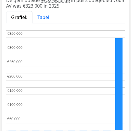
De gemiddelde
WOZ-waarde
in postcodegebied 7665
AV was €323.000 in 2025.
Grafiek
Tabel
€350.000
€350.000
€300.000
€300.000
€250.000
€250.000
€200.000
€200.000
€150.000
€150.000
€100.000
€100.000
€50.000
€50.000