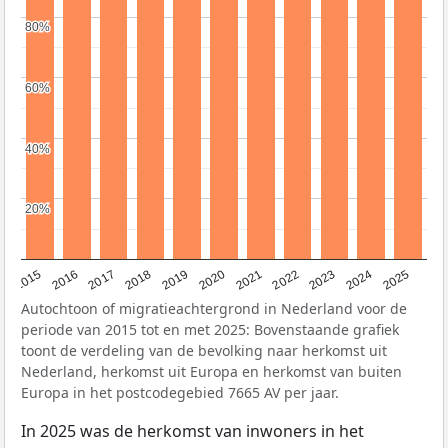
80%
80%
60%
60%
40%
40%
20%
20%
2019
2022
2017
2025
2020
2015
2023
2018
2021
2016
2024
Autochtoon of migratieachtergrond in Nederland voor de
periode van 2015 tot en met 2025: Bovenstaande grafiek
toont de verdeling van de bevolking naar herkomst uit
Nederland, herkomst uit Europa en herkomst van buiten
Europa in het postcodegebied 7665 AV per jaar.
In 2025 was de herkomst van inwoners in het