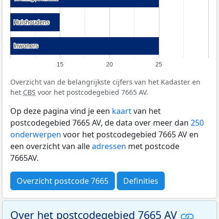
Huishoudens
Huishoudens
Inwoners
Inwoners
15
20
25
Overzicht van de belangrijkste cijfers van het Kadaster en
het
CBS
voor het postcodegebied 7665 AV.
Op deze pagina vind je een
kaart
van het
postcodegebied 7665 AV, de data over meer dan
250
onderwerpen
voor het postcodegebied 7665 AV en
een overzicht van alle
adressen
met postcode
7665AV.
Overzicht postcode 7665
Definities
Over het postcodegebied 7665 AV