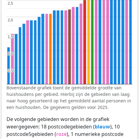
2,5
2,5
2,0
2,0
1,5
1,5
1,0
1,0
0,5
0,5
Bovenstaande grafiek toont de gemiddelde grootte van
huishoudens per gebied. Hierbij zijn de gebieden van laag
naar hoog gesorteerd op het gemiddeld aantal personen in
een huishouden. De gegevens gelden voor 2025.
De volgende gebieden worden in de grafiek
weergegeven: 18 postcodegebieden (
blauw
), 10
postcode5gebieden (
roze
), 1 numerieke postcode