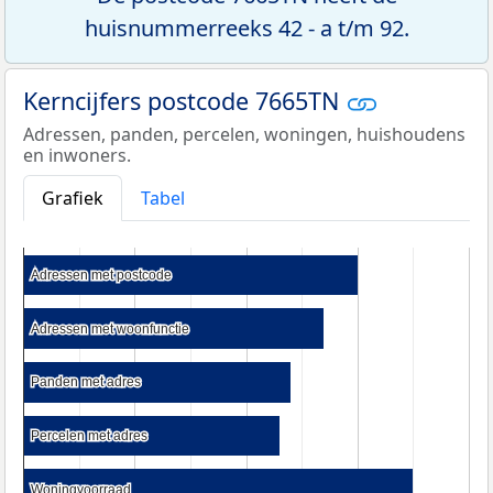
huisnummerreeks 42 - a t/m 92.
Kerncijfers postcode 7665TN
Adressen, panden, percelen, woningen, huishoudens
en inwoners.
Grafiek
Tabel
Adressen met postcode
Adressen met postcode
Adressen met woonfunctie
Adressen met woonfunctie
Panden met adres
Panden met adres
Percelen met adres
Percelen met adres
Woningvoorraad
Woningvoorraad