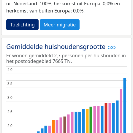
uit Nederland: 100%, herkomst uit Europa: 0,0% en
herkomst van buiten Europa: 0,0%.
Toelichting
Meer migratie
Gemiddelde huishoudensgrootte
Er wonen gemiddeld 2,7 personen per huishouden in
het postcodegebied 7665 TN.
4,0
4,0
3,5
3,5
3,0
3,0
2,5
2,5
2,0
2,0