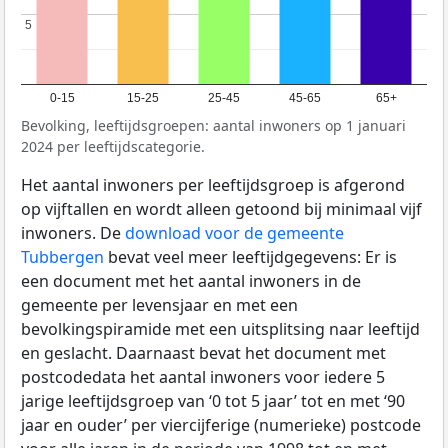
5
5
0-15
15-25
25-45
45-65
65+
Bevolking, leeftijdsgroepen: aantal inwoners op 1 januari
2024 per leeftijdscategorie.
Het aantal inwoners per leeftijdsgroep is afgerond
op vijftallen en wordt alleen getoond bij minimaal vijf
inwoners. De
download voor de gemeente
Tubbergen
bevat veel meer leeftijdgegevens: Er is
een document met het aantal inwoners in de
gemeente per levensjaar en met een
bevolkingspiramide met een uitsplitsing naar leeftijd
en geslacht. Daarnaast bevat het document met
postcodedata het aantal inwoners voor iedere 5
jarige leeftijdsgroep van ‘0 tot 5 jaar’ tot en met ‘90
jaar en ouder’ per viercijferige (numerieke) postcode