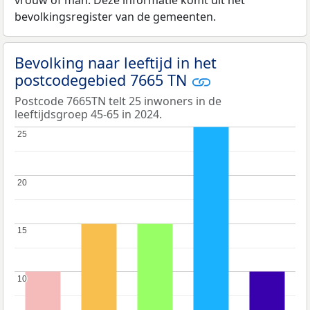
bevolkingsregister van de gemeenten.
Bevolking naar leeftijd in het
postcodegebied 7665 TN
Postcode 7665TN telt 25 inwoners in de
leeftijdsgroep 45-65 in 2024.
25
25
20
20
15
15
10
10