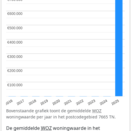
€600.000
€600.000
€500.000
€500.000
€400.000
€400.000
€300.000
€300.000
€200.000
€200.000
€100.000
€100.000
2016
2017
2018
2019
2020
2021
2022
2023
2024
2025
Bovenstaande grafiek toont de gemiddelde
WOZ
woningwaarde per jaar in het postcodegebied 7665 TN.
De gemiddelde
WOZ
woningwaarde in het