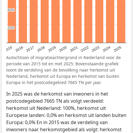
40%
40%
20%
20%
2019
2022
2017
2025
2020
2015
2023
2018
2021
2016
2024
Autochtoon of migratieachtergrond in Nederland voor de
periode van 2015 tot en met 2025: Bovenstaande grafiek
toont de verdeling van de bevolking naar herkomst uit
Nederland, herkomst uit Europa en herkomst van buiten
Europa in het postcodegebied 7665 TN per jaar.
In 2025 was de herkomst van inwoners in het
postcodegebied 7665 TN als volgt verdeeld:
herkomst uit Nederland: 100%, herkomst uit
Europese landen: 0,0% en herkomst uit landen buiten
Europa: 0,0% En in 2015 was de verdeling van
inwoners naar herkomstgebied als volgt: herkomst