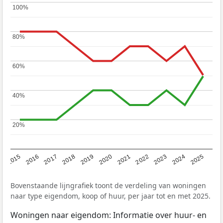
100%
100%
80%
80%
60%
60%
40%
40%
20%
20%
2019
2022
2025
2017
2020
2023
2015
2018
2021
2024
2016
Bovenstaande lijngrafiek toont de verdeling van woningen
naar type eigendom, koop of huur, per jaar tot en met 2025.
Woningen naar eigendom: Informatie over huur- en