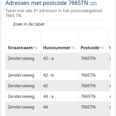
Adressen met postcode 7665TN
Tabel met alle 31 adressen in het postcodegebied
7665 TN.
Zoek in de tabel:
Straatnaam
Huisnummer
Postcode
Wo
Straatnaam
Huisnummer
Postcode
Wo
Zenderseweg
42 - a
7665TN
Al
Zenderseweg
42 - b
7665TN
Al
Zenderseweg
42
7665TN
Al
Zenderseweg
44 - a
7665TN
Al
Zenderseweg
44
7665TN
Al