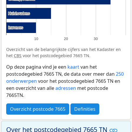
Huishoudens
Huishoudens
Inwoners
Inwoners
10
20
30
Overzicht van de belangrijkste cijfers van het Kadaster en
het
CBS
voor het postcodegebied 7665 TN.
Op deze pagina vind je een
kaart
van het
postcodegebied 7665 TN, de data over meer dan
250
onderwerpen
voor het postcodegebied 7665 TN en
een overzicht van alle
adressen
met postcode
7665TN.
Overzicht postcode 7665
Definities
Over het postcodegebied 7665 TN