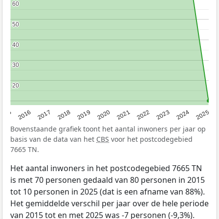
60
60
50
50
40
40
30
30
20
20
2015
2016
2017
2018
2019
2020
2021
2022
2023
2024
2025
Bovenstaande grafiek toont het aantal inwoners per jaar op
basis van de data van het
CBS
voor het postcodegebied
7665 TN.
Het aantal inwoners in het postcodegebied 7665 TN
is met 70 personen gedaald van 80 personen in 2015
tot 10 personen in 2025 (dat is een afname van 88%).
Het gemiddelde verschil per jaar over de hele periode
van 2015 tot en met 2025 was -7 personen (-9,3%).