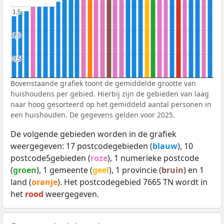
1,5
1,5
1,0
1,0
0,5
0,5
Bovenstaande grafiek toont de gemiddelde grootte van
huishoudens per gebied. Hierbij zijn de gebieden van laag
naar hoog gesorteerd op het gemiddeld aantal personen in
een huishouden. De gegevens gelden voor 2025.
De volgende gebieden worden in de grafiek
weergegeven: 17 postcodegebieden (
blauw
), 10
postcode5gebieden (
roze
), 1 numerieke postcode
(
groen
), 1 gemeente (
geel
), 1 provincie (
bruin
) en 1
land (
oranje
). Het postcodegebied 7665 TN wordt in
het
rood
weergegeven.