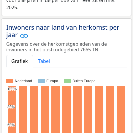
voor alle jaren in de periode van 1998 tot en met
2025.
Inwoners naar land van herkomst per
jaar
Gegevens over de herkomstgebieden van de
inwoners in het postcodegebied 7665 TN.
Grafiek
Tabel
Nederland
Europa
Buiten Europa
100%
100%
80%
80%
60%
60%