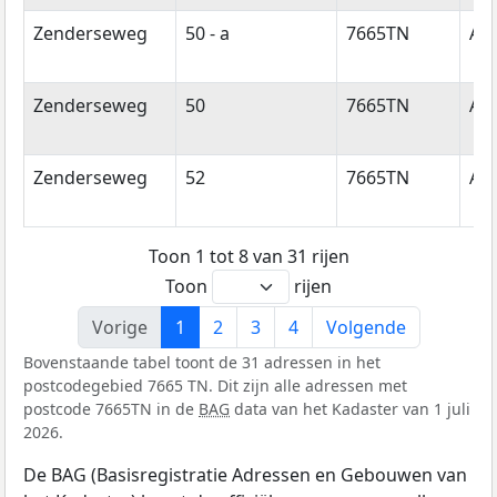
Zenderseweg
50 - a
7665TN
Al
Zenderseweg
50
7665TN
Al
Zenderseweg
52
7665TN
Al
Toon 1 tot 8 van 31 rijen
Toon
rijen
Vorige
1
2
3
4
Volgende
Bovenstaande tabel toont de 31 adressen in het
postcodegebied 7665 TN. Dit zijn alle adressen met
postcode 7665TN in de
BAG
data van het Kadaster van 1 juli
2026.
De BAG (Basisregistratie Adressen en Gebouwen van