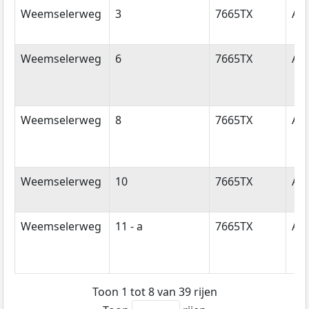
Weemselerweg
3
7665TX
Al
Weemselerweg
6
7665TX
Al
Weemselerweg
8
7665TX
Al
Weemselerweg
10
7665TX
Al
Weemselerweg
11 - a
7665TX
Al
Toon 1 tot 8 van 39 rijen