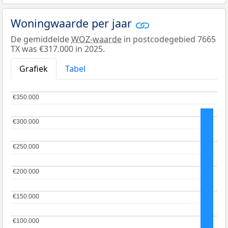
Woningwaarde per jaar
De gemiddelde
WOZ-waarde
in postcodegebied 7665
TX was €317.000 in 2025.
Grafiek
Tabel
€350.000
€350.000
€300.000
€300.000
€250.000
€250.000
€200.000
€200.000
€150.000
€150.000
€100.000
€100.000