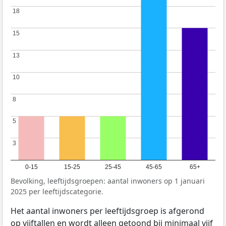
18
18
15
15
13
13
10
10
8
8
5
5
3
3
0-15
15-25
25-45
45-65
65+
Bevolking, leeftijdsgroepen: aantal inwoners op 1 januari
2025 per leeftijdscategorie.
Het aantal inwoners per leeftijdsgroep is afgerond
op vijftallen en wordt alleen getoond bij minimaal vijf