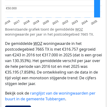
€50.000
€50.000
2016
2017
2018
2019
2020
2021
2022
2023
2024
2025
Bovenstaande grafiek toont de gemiddelde
WOZ
woningwaarde per jaar in het postcodegebied 7665 TX.
De gemiddelde
WOZ
woningwaarde in het
postcodegebied 7665 TX is met €316.757 gegroeid
van €243 in 2016 tot €317.000 in 2025 (dat is een groei
van 130.353%). Het gemiddelde verschil per jaar over
de hele periode van 2016 tot en met 2025 was
€35.195 (7.858%). De ontwikkeling van de data in de
tijd volgt een monotoon stijgende trend: De cijfers
stijgen ieder jaar.
Bekijk ook de
ranglijst van de woningwaarden per
buurt in de gemeente Tubbergen
.