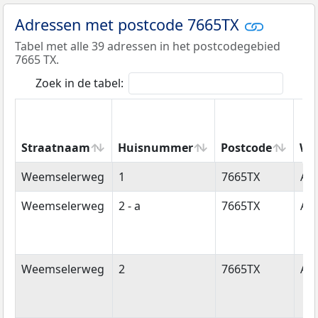
Adressen met postcode 7665TX
Tabel met alle 39 adressen in het postcodegebied
7665 TX.
Zoek in de tabel:
Straatnaam
Huisnummer
Postcode
Wo
Straatnaam
Huisnummer
Postcode
Wo
Weemselerweg
1
7665TX
Al
Weemselerweg
2 - a
7665TX
Al
Weemselerweg
2
7665TX
Al