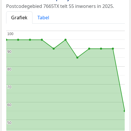
Postcodegebied 7665TX telt 55 inwoners in 2025.
Grafiek
Tabel
100
100
90
90
80
80
70
70
60
60
50
50