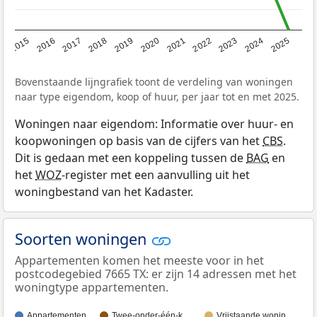
2019
2022
2025
2017
2020
2023
2015
2018
2021
2024
2016
Bovenstaande lijngrafiek toont de verdeling van woningen
naar type eigendom, koop of huur, per jaar tot en met 2025.
Woningen naar eigendom: Informatie over huur- en
koopwoningen op basis van de cijfers van het
CBS
.
Dit is gedaan met een koppeling tussen de
BAG
en
het
WOZ
-register met een aanvulling uit het
woningbestand van het Kadaster.
Soorten woningen
Appartementen komen het meeste voor in het
postcodegebied 7665 TX: er zijn 14 adressen met het
woningtype appartementen.
Appartementen
Twee-onder-één-k…
Vrijstaande wonin…