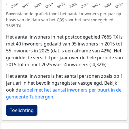
2015
2016
2017
2018
2019
2020
2021
2022
2023
2024
2025
Bovenstaande grafiek toont het aantal inwoners per jaar op
basis van de data van het
CBS
voor het postcodegebied
7665 TX.
Het aantal inwoners in het postcodegebied 7665 TX is
met 40 inwoners gedaald van 95 inwoners in 2015 tot
55 inwoners in 2025 (dat is een afname van 42%). Het
gemiddelde verschil per jaar over de hele periode van
2015 tot en met 2025 was -4 inwoners (-4,32%).
Het aantal inwoners is het aantal personen zoals op 1
januari in het bevolkingsregister vastgelegd. Bekijk
ook de
tabel met het aantal inwoners per buurt in de
gemeente Tubbergen
.
Toelichting