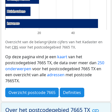
Huishoudens
Huishoudens
Inwoners
Inwoners
20
40
Overzicht van de belangrijkste cijfers van het Kadaster en
het
CBS
voor het postcodegebied 7665 TX.
Op deze pagina vind je een
kaart
van het
postcodegebied 7665 TX, de data over meer dan
250
onderwerpen
voor het postcodegebied 7665 TX en
een overzicht van alle
adressen
met postcode
7665TX.
Overzicht postcode 7665
Definities
Over het postcodegebied 7665 TX