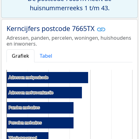
huisnummerreeks 1 t/m 43.
Kerncijfers postcode 7665TX
Adressen, panden, percelen, woningen, huishoudens
en inwoners.
Grafiek
Tabel
Adressen met postcode
Adressen met postcode
Adressen met woonfunctie
Adressen met woonfunctie
Panden met adres
Panden met adres
Percelen met adres
Percelen met adres
Woningvoorraad
Woningvoorraad