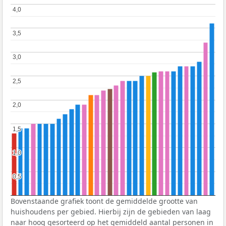
4,0
4,0
3,5
3,5
3,0
3,0
2,5
2,5
2,0
2,0
1,5
1,5
1,0
1,0
0,5
0,5
Bovenstaande grafiek toont de gemiddelde grootte van
huishoudens per gebied. Hierbij zijn de gebieden van laag
naar hoog gesorteerd op het gemiddeld aantal personen in