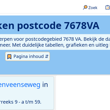
Zoek
eken
postcode 7678VA
erpen voor postcodegebied 7678 VA. Bekijk de da
er. Met duidelijke tabellen, grafieken en uitleg
Pagina inhoud ⇵
zenveenseweg
in
eeks 9 - a t/m 59.