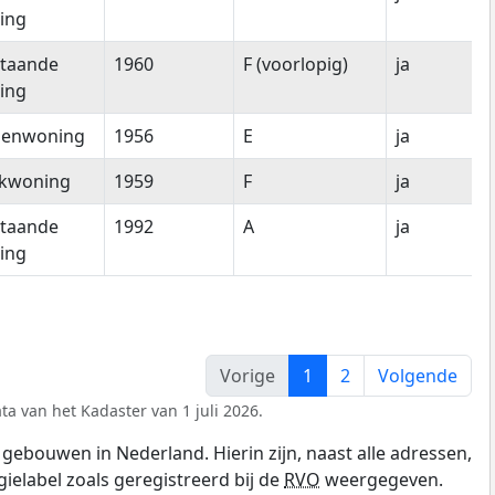
ing
staande
1960
F (voorlopig)
ja
ing
senwoning
1956
E
ja
kwoning
1959
F
ja
staande
1992
A
ja
ing
Vorige
1
2
Volgende
ta van het Kadaster van 1 juli 2026.
gebouwen in Nederland. Hierin zijn, naast alle adressen,
gielabel zoals geregistreerd bij de
RVO
weergegeven.