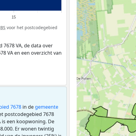
15
CBS
voor het postcodegebied
 7678 VA, de data over
78 VA en een overzicht van
bied 7678
in de
gemeente
 het postcodegebied 7678
A is een koopwoning. De
.000. Er wonen twintig
d van de inwoners (25%) is