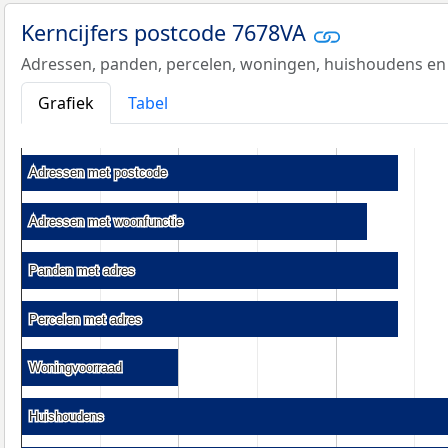
Kerncijfers postcode 7678VA
Adressen, panden, percelen, woningen, huishoudens en
Grafiek
Tabel
Adressen met postcode
Adressen met postcode
Adressen met woonfunctie
Adressen met woonfunctie
Panden met adres
Panden met adres
Percelen met adres
Percelen met adres
Woningvoorraad
Woningvoorraad
Huishoudens
Huishoudens