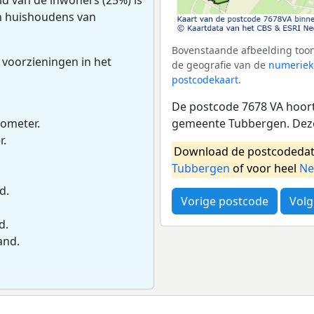
en huishoudens van
Bovenstaande afbeelding toon
 voorzieningen in het
de geografie van de
numeriek
postcodekaart
.
De postcode 7678 VA hoort 
gemeente Tubbergen. Deze
lometer.
r.
Download de postcodedat
Tubbergen
of voor heel
Ne
d.
Vorige postcode
Volg
d.
and.