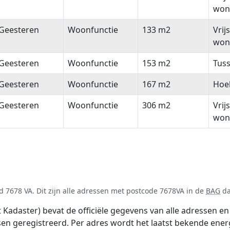
won
Geesteren
Woonfunctie
133 m2
Vrij
won
Geesteren
Woonfunctie
153 m2
Tus
Geesteren
Woonfunctie
167 m2
Hoe
Geesteren
Woonfunctie
306 m2
Vrij
won
 7678 VA. Dit zijn alle adressen met postcode 7678VA in de
BAG
da
adaster) bevat de officiële gegevens van alle adressen en 
tsen geregistreerd. Per adres wordt het laatst bekende ener