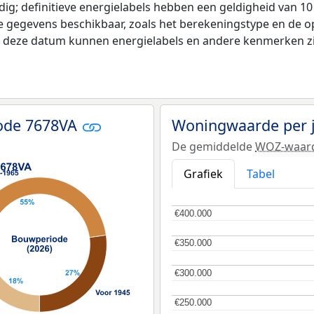
ldig; definitieve energielabels hebben een geldigheid van 1
e gegevens beschikbaar, zoals het berekeningstype en de 
na deze datum kunnen energielabels en andere kenmerken zij
code 7678VA
Woningwaarde per 
De gemiddelde
WOZ-waar
Grafiek
Tabel
€400.000
€400.000
€350.000
€350.000
€300.000
€300.000
€250.000
€250.000