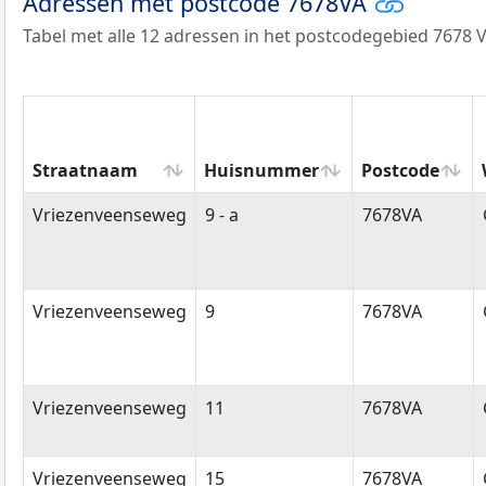
Adressen met postcode 7678VA
Tabel met alle 12 adressen in het postcodegebied 7678 V
Straatnaam
Huisnummer
Postcode
Straatnaam
Huisnummer
Postcode
Vriezenveenseweg
9 - a
7678VA
Vriezenveenseweg
9
7678VA
Vriezenveenseweg
11
7678VA
Vriezenveenseweg
15
7678VA