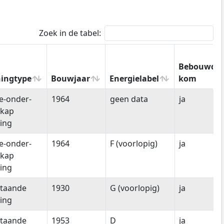
Zoek in de tabel:
Bebouwde
ingtype
Bouwjaar
Energielabel
kom
ingtype
Bouwjaar
Energielabel
Bebouwde
e-onder-
1964
geen data
ja
kom
-kap
ing
e-onder-
1964
F (voorlopig)
ja
-kap
ing
staande
1930
G (voorlopig)
ja
ing
staande
1953
D
ja