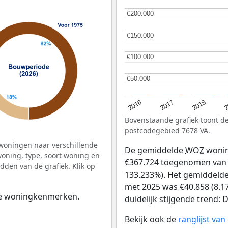
€200.000
€200.000
€150.000
€150.000
€100.000
€100.000
€50.000
€50.000
2
2016
2018
2017
Bovenstaande grafiek toont 
postcodegebied 7678 VA.
woningen naar verschillende
De gemiddelde
WOZ
wonin
ning, type, soort woning en
€367.724 toegenomen van €2
dden van de grafiek. Klik op
133.233%). Het gemiddelde 
met 2025 was €40.858 (8.17
 de woningkenmerken.
duidelijk stijgende trend: D
Bekijk ook de
ranglijst va