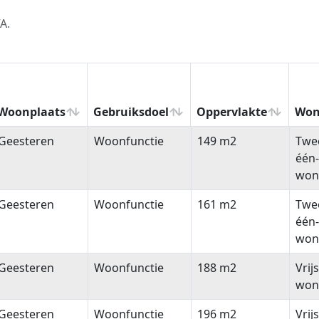
A.
Woonplaats
Gebruiksdoel
Oppervlakte
Won
Woonplaats
Gebruiksdoel
Oppervlakte
Won
Geesteren
Woonfunctie
149 m2
Twe
één
won
Geesteren
Woonfunctie
161 m2
Twe
één
won
Geesteren
Woonfunctie
188 m2
Vrij
won
Geesteren
Woonfunctie
196 m2
Vrij