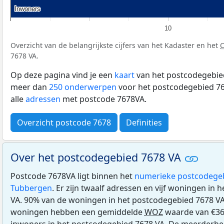
Inwoners
Inwoners
10
Overzicht van de belangrijkste cijfers van het Kadaster en het
7678 VA.
Op deze pagina vind je een
kaart
van het postcodegebied
meer dan
250 onderwerpen
voor het postcodegebied 76
alle
adressen
met postcode 7678VA.
Overzicht postcode 7678
Definities
Over het postcodegebied 7678 VA
Postcode 7678VA ligt binnen het
numerieke postcodege
Tubbergen
. Er zijn twaalf adressen en vijf woningen in
VA. 90% van de woningen in het postcodegebied 7678 V
woningen hebben een gemiddelde
WOZ
waarde van €368
inwoners in het postcodegebied 7678 VA. De meerderhei