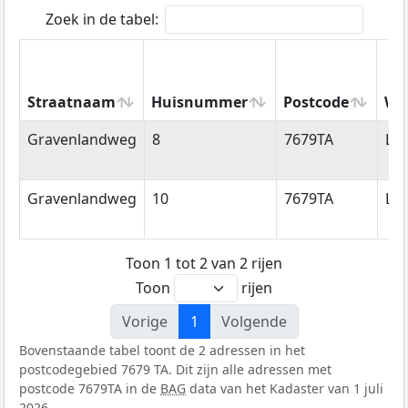
Zoek in de tabel:
Straatnaam
Huisnummer
Postcode
Wo
Straatnaam
Huisnummer
Postcode
Wo
Gravenlandweg
8
7679TA
La
Gravenlandweg
10
7679TA
La
Toon 1 tot 2 van 2 rijen
Toon
rijen
Vorige
1
Volgende
Bovenstaande tabel toont de 2 adressen in het
postcodegebied 7679 TA. Dit zijn alle adressen met
postcode 7679TA in de
BAG
data van het Kadaster van 1 juli
2026.