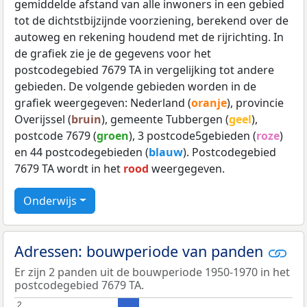
gemiddelde afstand van alle inwoners in een gebied
tot de dichtstbijzijnde voorziening, berekend over de
autoweg en rekening houdend met de rijrichting. In
de grafiek zie je de gegevens voor het
postcodegebied 7679 TA in vergelijking tot andere
gebieden. De volgende gebieden worden in de
grafiek weergegeven: Nederland (
oranje
), provincie
Overijssel (
bruin
), gemeente Tubbergen (
geel
),
postcode 7679 (
groen
), 3 postcode5gebieden (
roze
)
en 44 postcodegebieden (
blauw
). Postcodegebied
7679 TA wordt in het
rood
weergegeven.
Onderwijs
Adressen: bouwperiode van panden
Er zijn 2 panden uit de bouwperiode 1950-1970 in het
postcodegebied 7679 TA.
2
2