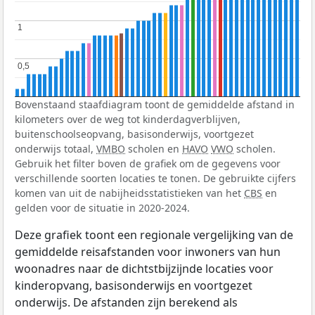
1
1
0,5
0,5
Bovenstaand staafdiagram toont de gemiddelde afstand in
kilometers over de weg tot kinderdagverblijven,
buitenschoolseopvang, basisonderwijs, voortgezet
onderwijs totaal,
VMBO
scholen en
HAVO
VWO
scholen.
Gebruik het filter boven de grafiek om de gegevens voor
verschillende soorten locaties te tonen. De gebruikte cijfers
komen van uit de nabijheidsstatistieken van het
CBS
en
gelden voor de situatie in 2020-2024.
Deze grafiek toont een regionale vergelijking van de
gemiddelde reisafstanden voor inwoners van hun
woonadres naar de dichtstbijzijnde locaties voor
kinderopvang, basisonderwijs en voortgezet
onderwijs. De afstanden zijn berekend als