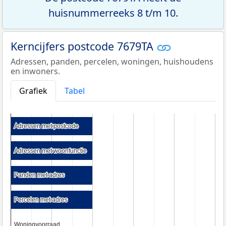
huisnummerreeks 8 t/m 10.
Kerncijfers postcode 7679TA
Adressen, panden, percelen, woningen, huishoudens
en inwoners.
Grafiek
Tabel
Adressen met postcode
Adressen met postcode
Adressen met woonfunctie
Adressen met woonfunctie
Panden met adres
Panden met adres
Percelen met adres
Percelen met adres
Woningvoorraad
Woningvoorraad