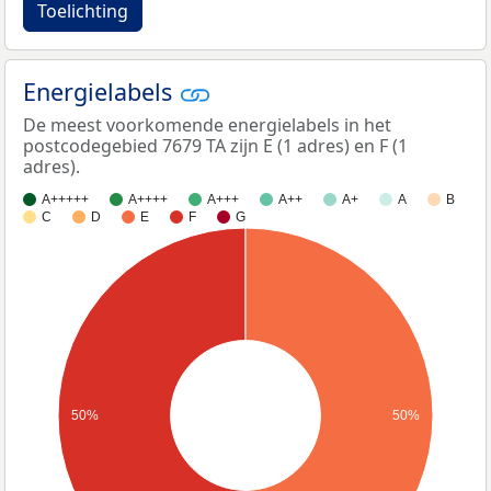
Toelichting
Energielabels
De meest voorkomende energielabels in het
postcodegebied 7679 TA zijn E (1 adres) en F (1
adres).
A+++++
A++++
A+++
A++
A+
A
B
C
D
E
F
G
50%
50%