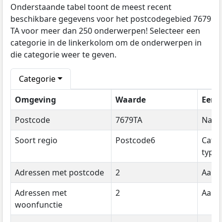
Onderstaande tabel toont de meest recent
beschikbare gegevens voor het postcodegebied 7679
TA voor meer dan 250 onderwerpen! Selecteer een
categorie in de linkerkolom om de onderwerpen in
die categorie weer te geven.
Categorie
Omgeving
Waarde
Eenh
Postcode
7679TA
Naa
Soort regio
Postcode6
Cate
type
Adressen met postcode
2
Aanta
Adressen met
2
Aanta
woonfunctie