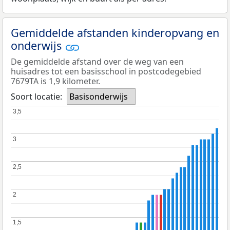
Gemiddelde afstanden kinderopvang en
onderwijs
De gemiddelde afstand over de weg van een
huisadres tot een basisschool in postcodegebied
7679TA is 1,9 kilometer.
Soort locatie:
Basisonderwijs
3,5
3,5
3
3
2,5
2,5
2
2
1,5
1,5