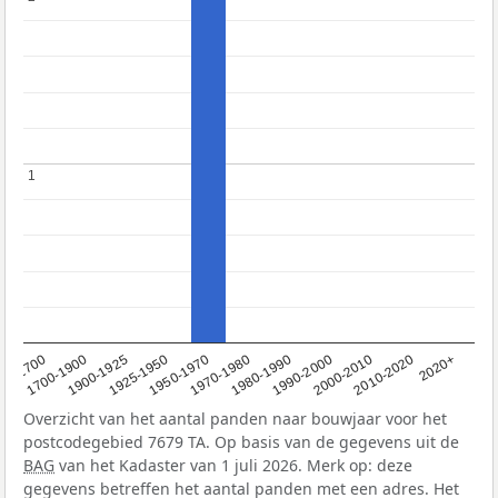
1
1
1950-1970
1990-2000
1900-1925
2020+
1970-1980
<1700
2000-2010
1925-1950
1980-1990
1700-1900
2010-2020
Overzicht van het aantal panden naar bouwjaar voor het
postcodegebied 7679 TA. Op basis van de gegevens uit de
BAG
van het Kadaster van 1 juli 2026. Merk op: deze
gegevens betreffen het aantal panden met een adres. Het