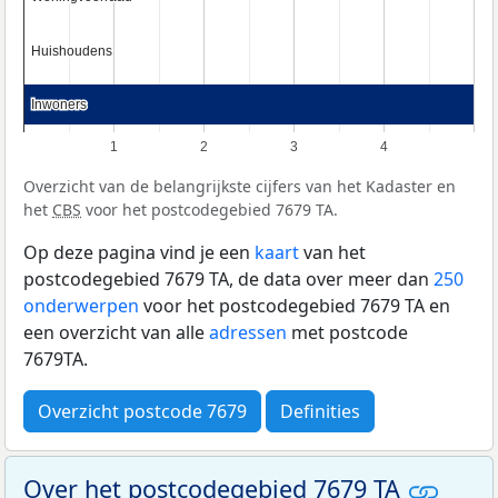
Huishoudens
Huishoudens
Inwoners
Inwoners
1
2
3
4
Overzicht van de belangrijkste cijfers van het Kadaster en
het
CBS
voor het postcodegebied 7679 TA.
Op deze pagina vind je een
kaart
van het
postcodegebied 7679 TA, de data over meer dan
250
onderwerpen
voor het postcodegebied 7679 TA en
een overzicht van alle
adressen
met postcode
7679TA.
Overzicht postcode 7679
Definities
Over het postcodegebied 7679 TA