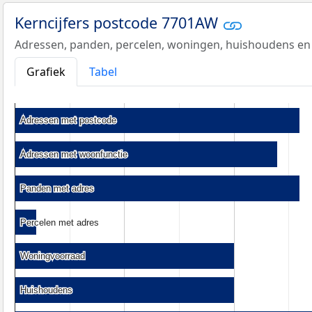
Kerncijfers postcode 7701AW
Adressen, panden, percelen, woningen, huishoudens en
Grafiek
Tabel
Adressen met postcode
Adressen met postcode
Adressen met woonfunctie
Adressen met woonfunctie
Panden met adres
Panden met adres
Percelen met adres
Percelen met adres
Woningvoorraad
Woningvoorraad
Huishoudens
Huishoudens