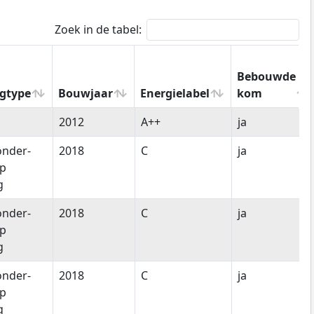
Zoek in de tabel:
Bebouwde
gtype
Bouwjaar
Energielabel
kom
gtype
Bouwjaar
Energielabel
Bebouwde
2012
A++
ja
kom
onder-
2018
C
ja
ap
g
onder-
2018
C
ja
ap
g
onder-
2018
C
ja
ap
g