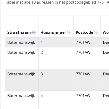
Tabel met alle 13 adressen in het postcodegebied 7701 
Straatnaam
Huisnummer
Postcode
Wo
Straatnaam
Huisnummer
Postcode
Wo
Botermanswijk
1
7701AW
De
Botermanswijk
2
7701AW
De
Botermanswijk
3
7701AW
De
Botermanswijk
4
7701AW
De