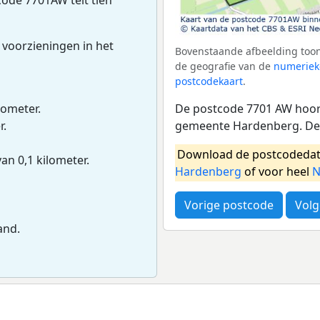
 voorzieningen in het
Bovenstaande afbeelding toon
de geografie van de
numeriek
postcodekaart
.
De postcode 7701 AW hoort
lometer.
gemeente Hardenberg. Dez
r.
Download de postcodedat
van 0,1 kilometer.
Hardenberg
of voor heel
N
Vorige postcode
Volg
and.