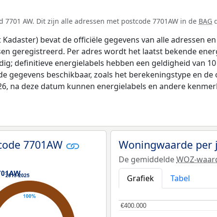
d 7701 AW. Dit zijn alle adressen met postcode 7701AW in de
BAG
d
adaster) bevat de officiële gegevens van alle adressen en 
tsen geregistreerd. Per adres wordt het laatst bekende ener
ldig; definitieve energielabels hebben een geldigheid van 1
nde gegevens beschikbaar, zoals het berekeningstype en de
026, na deze datum kunnen energielabels en andere kenmerke
tcode 7701AW
Woningwaarde per 
De gemiddelde
WOZ-waar
Grafiek
Tabel
€400.000
€400.000