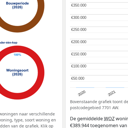
€350.000
€350.000
€300.000
€300.000
€250.000
€250.000
€200.000
€200.000
€150.000
€150.000
€100.000
€100.000
€50.000
€50.000
2020
2021
Bovenstaande grafiek toont 
postcodegebied 7701 AW.
woningen naar verschillende
De gemiddelde
WOZ
wonin
ning, type, soort woning en
€389.944 toegenomen van €
dden van de grafiek. Klik op