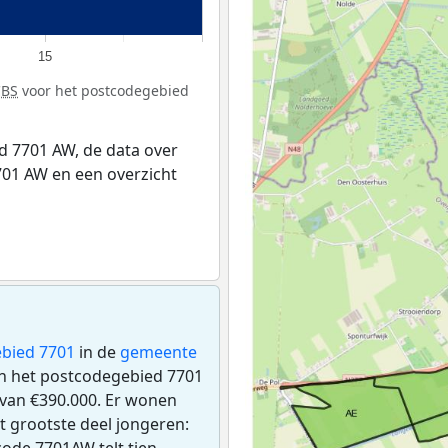
15
CBS
voor het postcodegebied
 7701 AW, de data over
01 AW en een overzicht
bied 7701
in de
gemeente
 in het postcodegebied 7701
van €390.000. Er wonen
 grootste deel jongeren:
code 7701AW telt tien