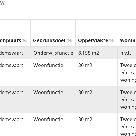
AW.
onplaats
Gebruiksdoel
Oppervlakte
Wonin
onplaats
Gebruiksdoel
Oppervlakte
Wonin
demsvaart
Onderwijsfunctie
8.158 m2
n.v.t.
demsvaart
Woonfunctie
30 m2
Twee-
één-k
wonin
demsvaart
Woonfunctie
30 m2
Twee-
één-k
wonin
demsvaart
Woonfunctie
30 m2
Twee-
één-k
wonin