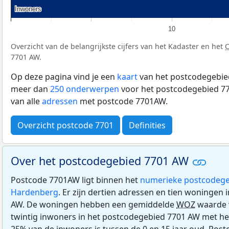
Inwoners
Inwoners
10
Overzicht van de belangrijkste cijfers van het Kadaster en het
7701 AW.
Op deze pagina vind je een
kaart
van het postcodegebied
meer dan
250 onderwerpen
voor het postcodegebied 77
van alle
adressen
met postcode 7701AW.
Overzicht postcode 7701
Definities
Over het postcodegebied 7701 AW
Postcode 7701AW ligt binnen het
numerieke postcodege
Hardenberg
. Er zijn dertien adressen en tien woningen
AW. De woningen hebben een gemiddelde
WOZ
waarde 
twintig inwoners in het postcodegebied 7701 AW met het
25% van de inwoners is tussen de 0 en 15 jaar oud. Post