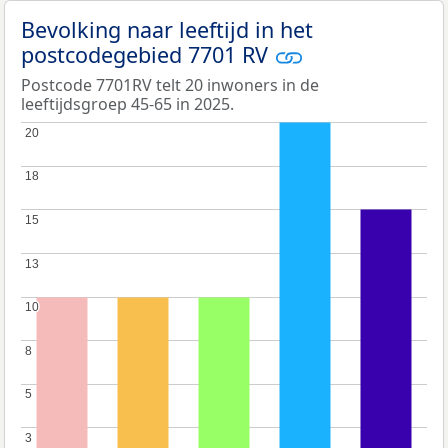
Bevolking naar leeftijd in het
postcodegebied 7701 RV
Postcode 7701RV telt 20 inwoners in de
leeftijdsgroep 45-65 in 2025.
20
20
18
18
15
15
13
13
10
10
8
8
5
5
3
3