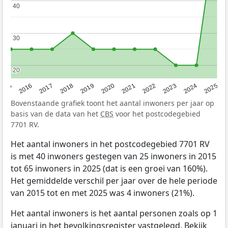
40
40
30
30
20
20
2015
2016
2017
2018
2019
2020
2021
2022
2023
2024
2025
Bovenstaande grafiek toont het aantal inwoners per jaar op
basis van de data van het
CBS
voor het postcodegebied
7701 RV.
Het aantal inwoners in het postcodegebied 7701 RV
is met 40 inwoners gestegen van 25 inwoners in 2015
tot 65 inwoners in 2025 (dat is een groei van 160%).
Het gemiddelde verschil per jaar over de hele periode
van 2015 tot en met 2025 was 4 inwoners (21%).
Het aantal inwoners is het aantal personen zoals op 1
januari in het bevolkingsregister vastgelegd. Bekijk