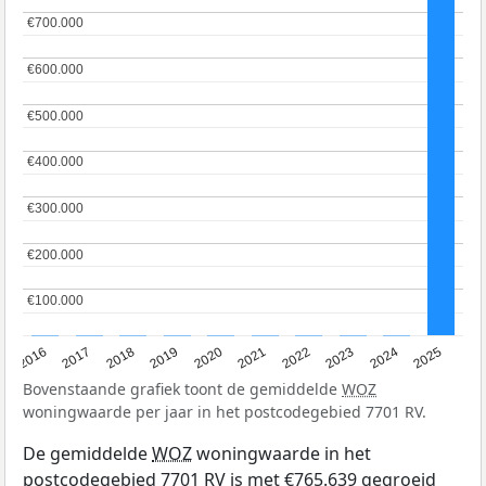
€700.000
€700.000
€600.000
€600.000
€500.000
€500.000
€400.000
€400.000
€300.000
€300.000
€200.000
€200.000
€100.000
€100.000
2016
2017
2018
2019
2020
2021
2022
2023
2024
2025
Bovenstaande grafiek toont de gemiddelde
WOZ
woningwaarde per jaar in het postcodegebied 7701 RV.
De gemiddelde
WOZ
woningwaarde in het
postcodegebied 7701 RV is met €765.639 gegroeid