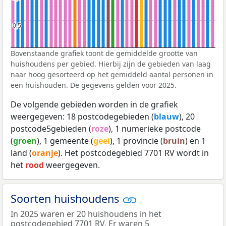
0,5
0,5
Bovenstaande grafiek toont de gemiddelde grootte van
huishoudens per gebied. Hierbij zijn de gebieden van laag
naar hoog gesorteerd op het gemiddeld aantal personen in
een huishouden. De gegevens gelden voor 2025.
De volgende gebieden worden in de grafiek
weergegeven: 18 postcodegebieden (
blauw
), 20
postcode5gebieden (
roze
), 1 numerieke postcode
(
groen
), 1 gemeente (
geel
), 1 provincie (
bruin
) en 1
land (
oranje
). Het postcodegebied 7701 RV wordt in
het
rood
weergegeven.
Soorten huishoudens
In 2025 waren er 20 huishoudens in het
postcodegebied 7701 RV. Er waren 5