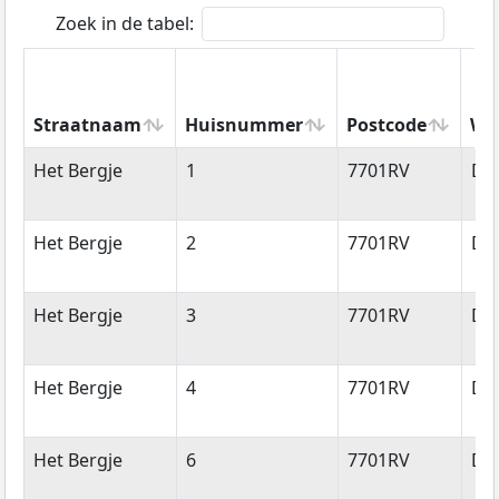
Zoek in de tabel:
Straatnaam
Huisnummer
Postcode
Wo
Straatnaam
Huisnummer
Postcode
Wo
Het Bergje
1
7701RV
De
Het Bergje
2
7701RV
De
Het Bergje
3
7701RV
De
Het Bergje
4
7701RV
De
Het Bergje
6
7701RV
De