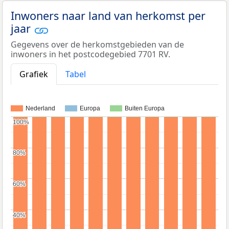
Inwoners naar land van herkomst per
jaar
Gegevens over de herkomstgebieden van de
inwoners in het postcodegebied 7701 RV.
Grafiek
Tabel
Nederland
Europa
Buiten Europa
100%
100%
80%
80%
60%
60%
40%
40%