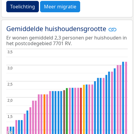
Toelichting
Meer migratie
Gemiddelde huishoudensgrootte
Er wonen gemiddeld 2,3 personen per huishouden in
het postcodegebied 7701 RV.
3,5
3,5
3,0
3,0
2,5
2,5
2,0
2,0
1,5
1,5
1,0
1,0