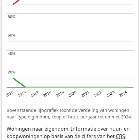
80%
80%
60%
60%
40%
40%
20%
20%
2015
2016
2017
2018
2019
2020
2021
2022
2023
2024
Bovenstaande lijngrafiek toont de verdeling van woningen
naar type eigendom, koop of huur, per jaar tot en met 2024.
Woningen naar eigendom: Informatie over huur- en
koopwoningen op basis van de cijfers van het
CBS
.