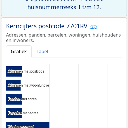
huisnummerreeks 1 t/m 12.
Kerncijfers postcode 7701RV
Adressen, panden, percelen, woningen, huishoudens
en inwoners.
Grafiek
Tabel
Adressen met postcode
Adressen met postcode
Adressen met woonfunctie
Adressen met woonfunctie
Panden met adres
Panden met adres
Percelen met adres
Percelen met adres
Woningvoorraad
Woningvoorraad