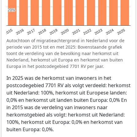
20%
20%
2019
2022
2017
2025
2020
2015
2023
2018
2021
2016
2024
Autochtoon of migratieachtergrond in Nederland voor de
periode van 2015 tot en met 2025: Bovenstaande grafiek
toont de verdeling van de bevolking naar herkomst uit
Nederland, herkomst uit Europa en herkomst van buiten
Europa in het postcodegebied 7701 RV per jaar.
In 2025 was de herkomst van inwoners in het
postcodegebied 7701 RV als volgt verdeeld: herkomst
uit Nederland: 100%, herkomst uit Europese landen:
0,0% en herkomst uit landen buiten Europa: 0,0% En
in 2015 was de verdeling van inwoners naar
herkomstgebied als volgt: herkomst uit Nederland:
100%, herkomst uit Europa: 0,0% en herkomst van
buiten Europa: 0,0%.