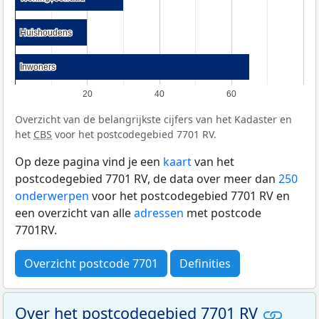
Huishoudens
Huishoudens
Inwoners
Inwoners
20
40
60
Overzicht van de belangrijkste cijfers van het Kadaster en
het
CBS
voor het postcodegebied 7701 RV.
Op deze pagina vind je een
kaart
van het
postcodegebied 7701 RV, de data over meer dan
250
onderwerpen
voor het postcodegebied 7701 RV en
een overzicht van alle
adressen
met postcode
7701RV.
Overzicht postcode 7701
Definities
Over het postcodegebied 7701 RV