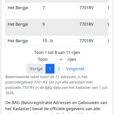
Het Bergje
7
7701RV
De
Het Bergje
9
7701RV
De
Het Bergje
10 - b
7701RV
De
Toon 1 tot 8 van 11 rijen
Toon
rijen
Vorige
1
2
Volgende
Bovenstaande tabel toont de 11 adressen in het
postcodegebied 7701 RV. Dit zijn alle adressen met
postcode 7701RV in de
BAG
data van het Kadaster van 1 juli
2026.
De BAG (Basisregistratie Adressen en Gebouwen van
het Kadaster) bevat de officiële gegevens van alle