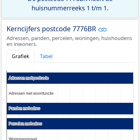
huisnummerreeks 1 t/m 1.
Kerncijfers postcode 7776BR
Adressen, panden, percelen, woningen, huishoudens
en inwoners.
Grafiek
Tabel
Adressen met postcode
Adressen met postcode
Adressen met woonfunctie
Adressen met woonfunctie
Panden met adres
Panden met adres
Percelen met adres
Percelen met adres
Woningvoorraad
Woningvoorraad