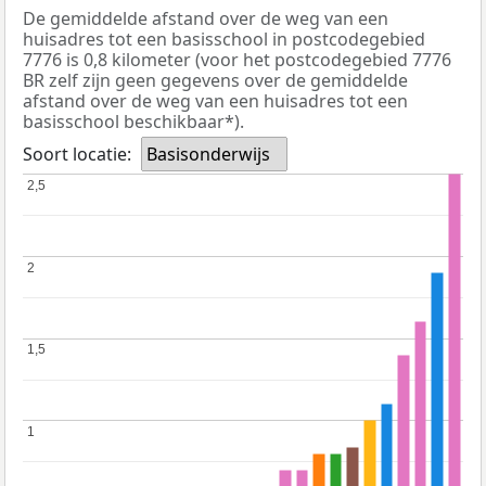
De gemiddelde afstand over de weg van een
huisadres tot een basisschool in postcodegebied
7776 is 0,8 kilometer (voor het postcodegebied 7776
BR zelf zijn geen gegevens over de gemiddelde
afstand over de weg van een huisadres tot een
basisschool beschikbaar*).
Soort locatie:
Basisonderwijs
2,5
2,5
2
2
1,5
1,5
1
1