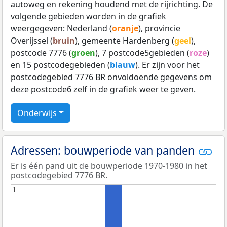
autoweg en rekening houdend met de rijrichting. De
volgende gebieden worden in de grafiek
weergegeven: Nederland (
oranje
), provincie
Overijssel (
bruin
), gemeente Hardenberg (
geel
),
postcode 7776 (
groen
), 7 postcode5gebieden (
roze
)
en 15 postcodegebieden (
blauw
). Er zijn voor het
postcodegebied 7776 BR onvoldoende gegevens om
deze postcode6 zelf in de grafiek weer te geven.
Onderwijs
Adressen: bouwperiode van panden
Er is één pand uit de bouwperiode 1970-1980 in het
postcodegebied 7776 BR.
1
1