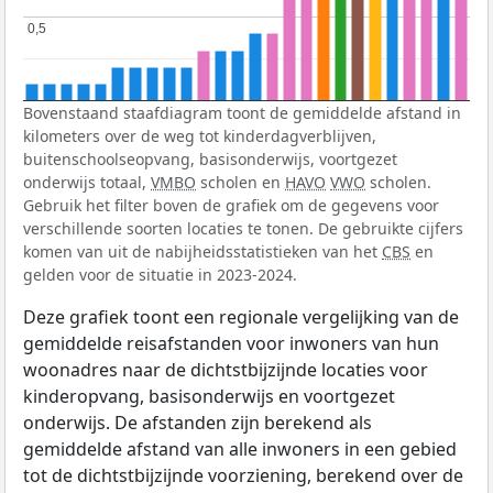
0,5
0,5
Bovenstaand staafdiagram toont de gemiddelde afstand in
kilometers over de weg tot kinderdagverblijven,
buitenschoolseopvang, basisonderwijs, voortgezet
onderwijs totaal,
VMBO
scholen en
HAVO
VWO
scholen.
Gebruik het filter boven de grafiek om de gegevens voor
verschillende soorten locaties te tonen. De gebruikte cijfers
komen van uit de nabijheidsstatistieken van het
CBS
en
gelden voor de situatie in 2023-2024.
Deze grafiek toont een regionale vergelijking van de
gemiddelde reisafstanden voor inwoners van hun
woonadres naar de dichtstbijzijnde locaties voor
kinderopvang, basisonderwijs en voortgezet
onderwijs. De afstanden zijn berekend als
gemiddelde afstand van alle inwoners in een gebied
tot de dichtstbijzijnde voorziening, berekend over de