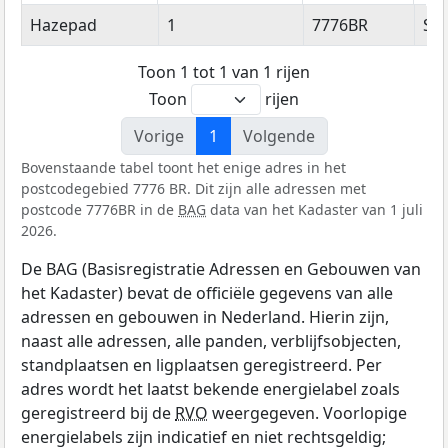
Straatnaam
Huisnummer
Postcode
Wo
Hazepad
1
7776BR
Sl
Toon 1 tot 1 van 1 rijen
Toon
rijen
Vorige
1
Volgende
Bovenstaande tabel toont het enige adres in het
postcodegebied 7776 BR. Dit zijn alle adressen met
postcode 7776BR in de
BAG
data van het Kadaster van 1 juli
2026.
De BAG (Basisregistratie Adressen en Gebouwen van
het Kadaster) bevat de officiële gegevens van alle
adressen en gebouwen in Nederland. Hierin zijn,
naast alle adressen, alle panden, verblijfsobjecten,
standplaatsen en ligplaatsen geregistreerd. Per
adres wordt het laatst bekende energielabel zoals
geregistreerd bij de
RVO
weergegeven. Voorlopige
energielabels zijn indicatief en niet rechtsgeldig;