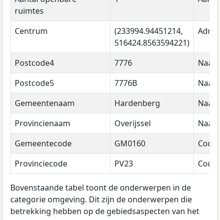
ruimtes
Centrum
(233994.94451214,
Adres
516424.8563594221)
Postcode4
7776
Naam
Postcode5
7776B
Naam
Gemeentenaam
Hardenberg
Naam
Provincienaam
Overijssel
Naam
Gemeentecode
GM0160
Code
Provinciecode
PV23
Code
Bovenstaande tabel toont de onderwerpen in de
categorie omgeving. Dit zijn de onderwerpen die
betrekking hebben op de gebiedsaspecten van het