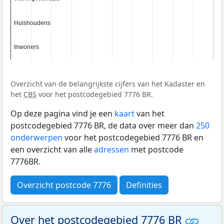
Huishoudens
Huishoudens
Inwoners
Inwoners
Overzicht van de belangrijkste cijfers van het Kadaster en
het
CBS
voor het postcodegebied 7776 BR.
Op deze pagina vind je een
kaart
van het
postcodegebied 7776 BR, de data over meer dan
250
onderwerpen
voor het postcodegebied 7776 BR en
een overzicht van alle
adressen
met postcode
7776BR.
Overzicht postcode 7776
Definities
Over het postcodegebied 7776 BR