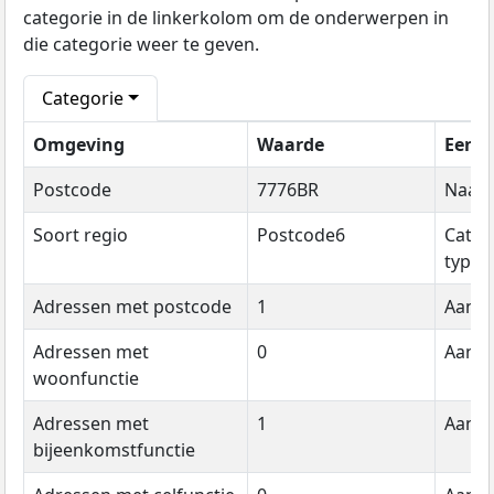
categorie in de linkerkolom om de onderwerpen in
die categorie weer te geven.
Categorie
Omgeving
Waarde
Eenh
Postcode
7776BR
Naam
Soort regio
Postcode6
Categ
type
Adressen met postcode
1
Aanta
Adressen met
0
Aanta
woonfunctie
Adressen met
1
Aanta
bijeenkomstfunctie