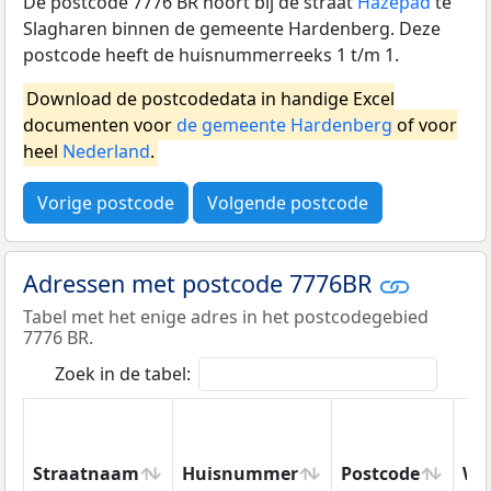
De postcode 7776 BR hoort bij de straat
Hazepad
te
Slagharen binnen de gemeente Hardenberg. Deze
postcode heeft de huisnummerreeks 1 t/m 1.
Download de postcodedata in handige Excel
documenten voor
de gemeente Hardenberg
of voor
heel
Nederland
.
Vorige postcode
Volgende postcode
Adressen met postcode 7776BR
Tabel met het enige adres in het postcodegebied
7776 BR.
Zoek in de tabel:
Straatnaam
Huisnummer
Postcode
Wo