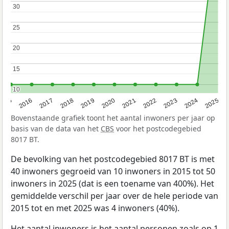
30
30
25
25
20
20
15
15
10
10
2015
2016
2017
2018
2019
2020
2021
2022
2023
2024
2025
Bovenstaande grafiek toont het aantal inwoners per jaar op
basis van de data van het
CBS
voor het postcodegebied
8017 BT.
De bevolking van het postcodegebied 8017 BT is met
40 inwoners gegroeid van 10 inwoners in 2015 tot 50
inwoners in 2025 (dat is een toename van 400%). Het
gemiddelde verschil per jaar over de hele periode van
2015 tot en met 2025 was 4 inwoners (40%).
Het aantal inwoners is het aantal personen zoals op 1