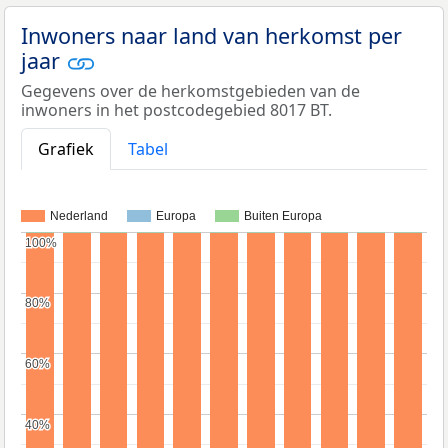
Inwoners naar land van herkomst per
jaar
Gegevens over de herkomstgebieden van de
inwoners in het postcodegebied 8017 BT.
Grafiek
Tabel
Nederland
Europa
Buiten Europa
100%
100%
80%
80%
60%
60%
40%
40%