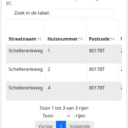
BT.
Zoek in de tabel:
Straatnaam
Huisnummer
Postcode
Wo
Straatnaam
Huisnummer
Postcode
Wo
Schellerenkweg
1
8017BT
Zwo
Schellerenkweg
2
8017BT
Zwo
Schellerenkweg
4
8017BT
Zwo
Toon 1 tot 3 van 3 rijen
Toon
rijen
Vorige
1
Volgende