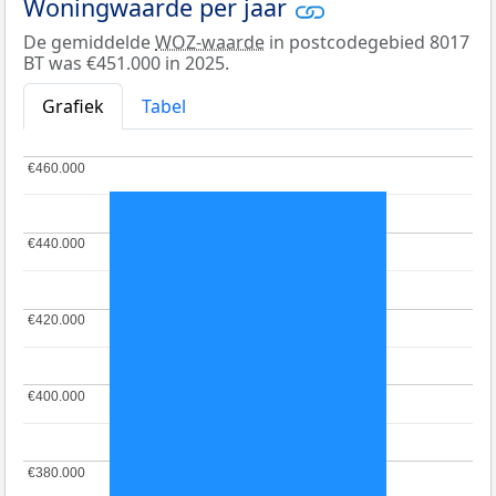
Woningwaarde per jaar
De gemiddelde
WOZ-waarde
in postcodegebied 8017
BT was €451.000 in 2025.
Grafiek
Tabel
€460.000
€460.000
€440.000
€440.000
€420.000
€420.000
€400.000
€400.000
€380.000
€380.000