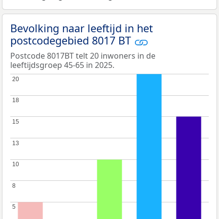
Bevolking naar leeftijd in het
postcodegebied 8017 BT
Postcode 8017BT telt 20 inwoners in de
leeftijdsgroep 45-65 in 2025.
20
20
18
18
15
15
13
13
10
10
8
8
5
5