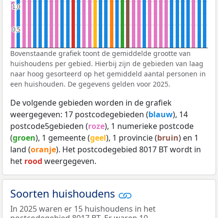
1,0
1,0
0,5
0,5
Bovenstaande grafiek toont de gemiddelde grootte van
huishoudens per gebied. Hierbij zijn de gebieden van laag
naar hoog gesorteerd op het gemiddeld aantal personen in
een huishouden. De gegevens gelden voor 2025.
De volgende gebieden worden in de grafiek
weergegeven: 17 postcodegebieden (
blauw
), 14
postcode5gebieden (
roze
), 1 numerieke postcode
(
groen
), 1 gemeente (
geel
), 1 provincie (
bruin
) en 1
land (
oranje
). Het postcodegebied 8017 BT wordt in
het
rood
weergegeven.
Soorten huishoudens
In 2025 waren er 15 huishoudens in het
postcodegebied 8017 BT. Er waren 10