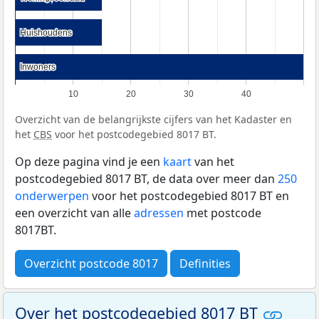
Huishoudens
Huishoudens
Inwoners
Inwoners
10
20
30
40
Overzicht van de belangrijkste cijfers van het Kadaster en
het
CBS
voor het postcodegebied 8017 BT.
Op deze pagina vind je een
kaart
van het
postcodegebied 8017 BT, de data over meer dan
250
onderwerpen
voor het postcodegebied 8017 BT en
een overzicht van alle
adressen
met postcode
8017BT.
Overzicht postcode 8017
Definities
Over het postcodegebied 8017 BT