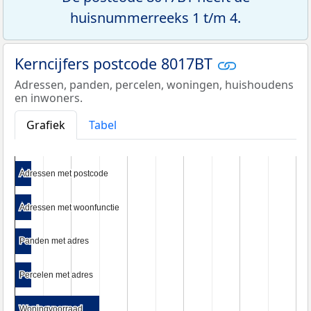
huisnummerreeks 1 t/m 4.
Kerncijfers postcode 8017BT
Adressen, panden, percelen, woningen, huishoudens
en inwoners.
Grafiek
Tabel
Adressen met postcode
Adressen met postcode
Adressen met woonfunctie
Adressen met woonfunctie
Panden met adres
Panden met adres
Percelen met adres
Percelen met adres
Woningvoorraad
Woningvoorraad