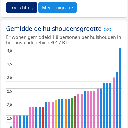
Toelichting
Meer migratie
Gemiddelde huishoudensgrootte
Er wonen gemiddeld 1,8 personen per huishouden in
het postcodegebied 8017 BT.
4,0
4,0
3,5
3,5
3,0
3,0
2,5
2,5
2,0
2,0
1,5
1,5