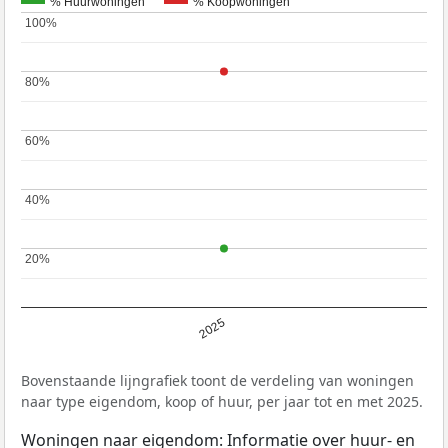
% Huurwoningen
% Koopwoningen
100%
100%
80%
80%
60%
60%
40%
40%
20%
20%
2025
Bovenstaande lijngrafiek toont de verdeling van woningen
naar type eigendom, koop of huur, per jaar tot en met 2025.
Woningen naar eigendom: Informatie over huur- en