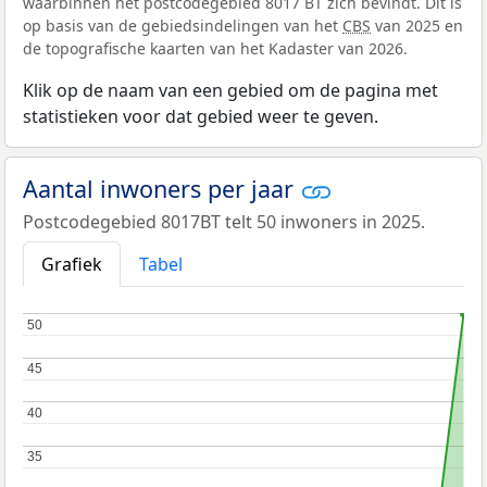
waarbinnen het postcodegebied 8017 BT zich bevindt. Dit is
op basis van de gebiedsindelingen van het
CBS
van 2025 en
de topografische kaarten van het Kadaster van 2026.
Klik op de naam van een gebied om de pagina met
statistieken voor dat gebied weer te geven.
Aantal inwoners per jaar
Postcodegebied 8017BT telt 50 inwoners in 2025.
Grafiek
Tabel
50
50
45
45
40
40
35
35