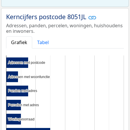
Kerncijfers postcode 8051JL
Adressen, panden, percelen, woningen, huishoudens
en inwoners.
Grafiek
Tabel
Adressen met postcode
Adressen met postcode
Adressen met woonfunctie
Adressen met woonfunctie
Panden met adres
Panden met adres
Percelen met adres
Percelen met adres
Woningvoorraad
Woningvoorraad