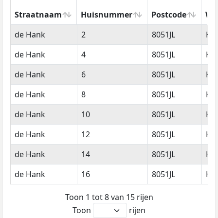
Straatnaam
Huisnummer
Postcode
Wo
Straatnaam
Huisnummer
Postcode
Wo
de Hank
2
8051JL
Ha
de Hank
4
8051JL
Ha
de Hank
6
8051JL
Ha
de Hank
8
8051JL
Ha
de Hank
10
8051JL
Ha
de Hank
12
8051JL
Ha
de Hank
14
8051JL
Ha
de Hank
16
8051JL
Ha
Toon 1 tot 8 van 15 rijen
Toon
rijen