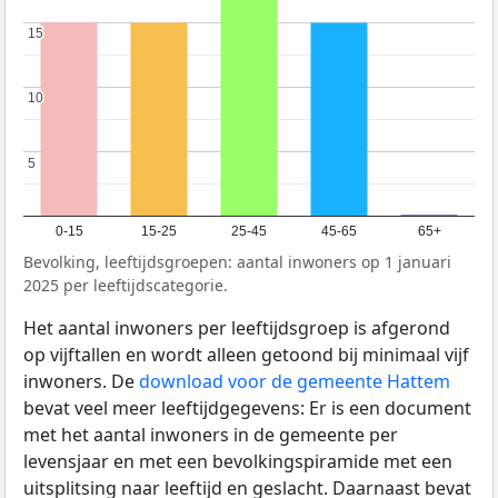
15
15
10
10
5
5
0-15
15-25
25-45
45-65
65+
Bevolking, leeftijdsgroepen: aantal inwoners op 1 januari
2025 per leeftijdscategorie.
Het aantal inwoners per leeftijdsgroep is afgerond
op vijftallen en wordt alleen getoond bij minimaal vijf
inwoners. De
download voor de gemeente Hattem
bevat veel meer leeftijdgegevens: Er is een document
met het aantal inwoners in de gemeente per
levensjaar en met een bevolkingspiramide met een
uitsplitsing naar leeftijd en geslacht. Daarnaast bevat