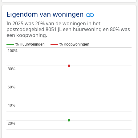
Eigendom van woningen
In 2025 was 20% van de woningen in het
postcodegebied 8051 JL een huurwoning en 80% was
een koopwoning.
% Huurwoningen
% Koopwoningen
100%
100%
80%
80%
60%
60%
40%
40%
20%
20%