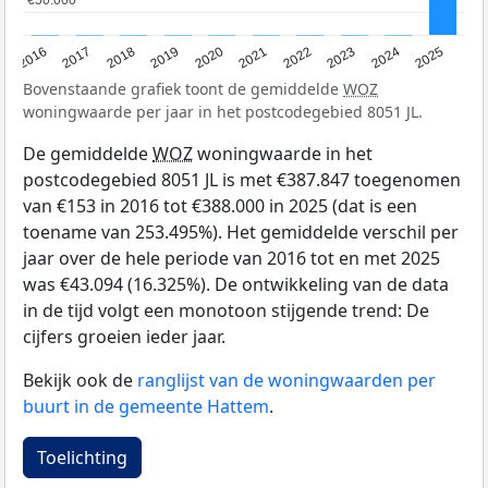
2016
2017
2018
2019
2020
2021
2022
2023
2024
2025
Bovenstaande grafiek toont de gemiddelde
WOZ
woningwaarde per jaar in het postcodegebied 8051 JL.
De gemiddelde
WOZ
woningwaarde in het
postcodegebied 8051 JL is met €387.847 toegenomen
van €153 in 2016 tot €388.000 in 2025 (dat is een
toename van 253.495%). Het gemiddelde verschil per
jaar over de hele periode van 2016 tot en met 2025
was €43.094 (16.325%). De ontwikkeling van de data
in de tijd volgt een monotoon stijgende trend: De
cijfers groeien ieder jaar.
Bekijk ook de
ranglijst van de woningwaarden per
buurt in de gemeente Hattem
.
Toelichting