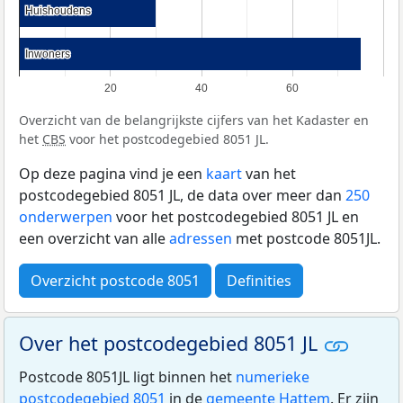
Huishoudens
Huishoudens
Inwoners
Inwoners
20
40
60
Overzicht van de belangrijkste cijfers van het Kadaster en
het
CBS
voor het postcodegebied 8051 JL.
Op deze pagina vind je een
kaart
van het
postcodegebied 8051 JL, de data over meer dan
250
onderwerpen
voor het postcodegebied 8051 JL en
een overzicht van alle
adressen
met postcode 8051JL.
Overzicht postcode 8051
Definities
Over het postcodegebied 8051 JL
Postcode 8051JL ligt binnen het
numerieke
postcodegebied 8051
in de
gemeente Hattem
. Er zijn