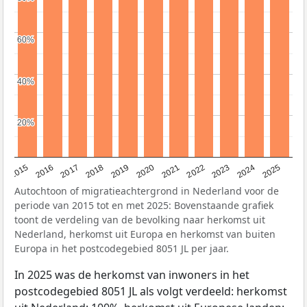
60%
60%
40%
40%
20%
20%
2019
2022
2017
2025
2020
2015
2023
2018
2021
2016
2024
Autochtoon of migratieachtergrond in Nederland voor de
periode van 2015 tot en met 2025: Bovenstaande grafiek
toont de verdeling van de bevolking naar herkomst uit
Nederland, herkomst uit Europa en herkomst van buiten
Europa in het postcodegebied 8051 JL per jaar.
In 2025 was de herkomst van inwoners in het
postcodegebied 8051 JL als volgt verdeeld: herkomst