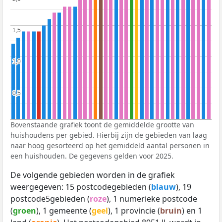
1,5
1,5
1,0
1,0
0,5
0,5
Bovenstaande grafiek toont de gemiddelde grootte van
huishoudens per gebied. Hierbij zijn de gebieden van laag
naar hoog gesorteerd op het gemiddeld aantal personen in
een huishouden. De gegevens gelden voor 2025.
De volgende gebieden worden in de grafiek
weergegeven: 15 postcodegebieden (
blauw
), 19
postcode5gebieden (
roze
), 1 numerieke postcode
(
groen
), 1 gemeente (
geel
), 1 provincie (
bruin
) en 1