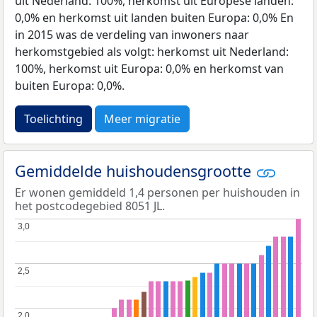
uit Nederland: 100%, herkomst uit Europese landen:
0,0% en herkomst uit landen buiten Europa: 0,0% En
in 2015 was de verdeling van inwoners naar
herkomstgebied als volgt: herkomst uit Nederland:
100%, herkomst uit Europa: 0,0% en herkomst van
buiten Europa: 0,0%.
Toelichting
Meer migratie
Gemiddelde huishoudensgrootte
Er wonen gemiddeld 1,4 personen per huishouden in
het postcodegebied 8051 JL.
3,0
3,0
2,5
2,5
2,0
2,0