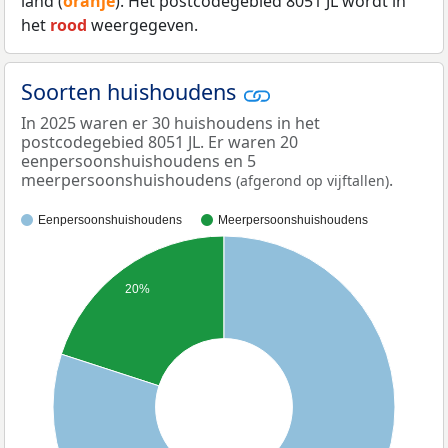
land (
oranje
). Het postcodegebied 8051 JL wordt in
het
rood
weergegeven.
Soorten huishoudens
In 2025 waren er 30 huishoudens in het
postcodegebied 8051 JL. Er waren 20
eenpersoonshuishoudens en 5
meerpersoonshuishoudens
.
(afgerond op vijftallen)
Eenpersoonshuishoudens
Meerpersoonshuishoudens
20%