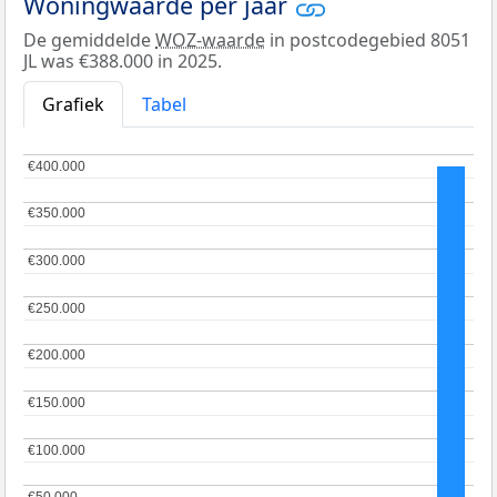
Woningwaarde per jaar
De gemiddelde
WOZ-waarde
in postcodegebied 8051
JL was €388.000 in 2025.
Grafiek
Tabel
€400.000
€400.000
€350.000
€350.000
€300.000
€300.000
€250.000
€250.000
€200.000
€200.000
€150.000
€150.000
€100.000
€100.000
€50.000
€50.000