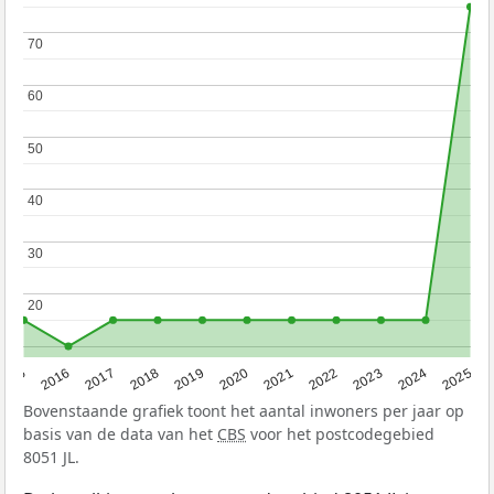
70
70
60
60
50
50
40
40
30
30
20
20
2015
2016
2017
2018
2019
2020
2021
2022
2023
2024
2025
Bovenstaande grafiek toont het aantal inwoners per jaar op
basis van de data van het
CBS
voor het postcodegebied
8051 JL.