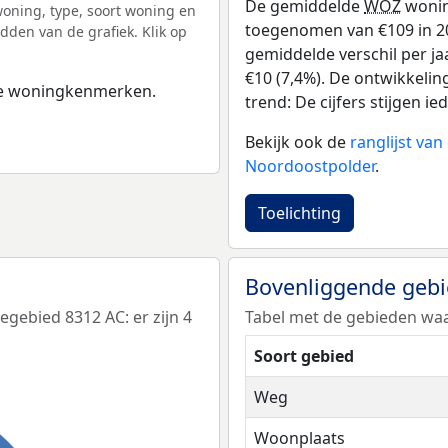
De gemiddelde
WOZ
wonin
ning, type, soort woning en
toegenomen van €109 in 201
dden van de grafiek. Klik op
gemiddelde verschil per ja
€10 (7,4%). De ontwikkelin
 de woningkenmerken.
trend: De cijfers stijgen ied
Bekijk ook de
ranglijst va
Noordoostpolder
.
Toelichting
Bovenliggende geb
ebied 8312 AC: er zijn 4
Tabel met de gebieden waa
Soort gebied
Weg
Woonplaats