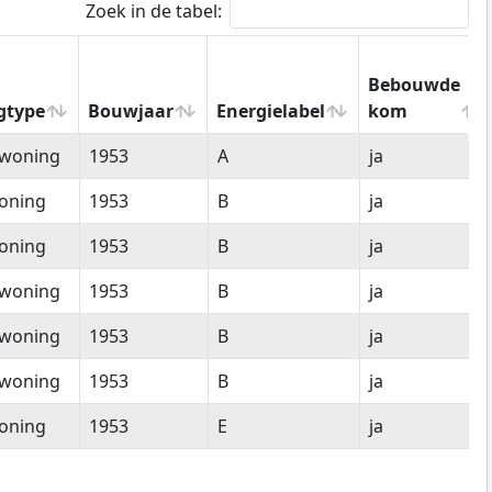
Zoek in de tabel:
Bebouwde
gtype
Bouwjaar
Energielabel
kom
gtype
Bouwjaar
Energielabel
Bebouwde
woning
1953
A
ja
kom
oning
1953
B
ja
oning
1953
B
ja
woning
1953
B
ja
woning
1953
B
ja
woning
1953
B
ja
oning
1953
E
ja