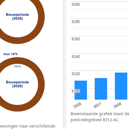
€200
€200
€180
€180
€160
€160
€140
€140
€120
€120
€100
€100
2016
2018
2017
Bovenstaande grafiek toont 
postcodegebied 8312 AC.
woningen naar verschillende