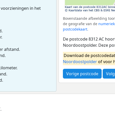
 voorzieningen in het
Bovenstaande afbeelding toon
de geografie van de
numeriek
postcodekaart
.
d.
r.
De postcode 8312 AC hoort
Noordoostpolder. Deze po
er afstand.
Download de postcodedat
and.
Noordoostpolder
of voor 
kilometer.
Vorige postcode
Volg
and.
d.
.