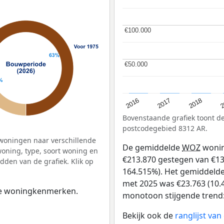
€100.000
€100.000
€50.000
€50.000
2
2016
2018
2017
Bovenstaande grafiek toont 
postcodegebied 8312 AR.
woningen naar verschillende
De gemiddelde
WOZ
wonin
ning, type, soort woning en
€213.870 gestegen van €130
dden van de grafiek. Klik op
164.515%). Het gemiddelde 
met 2025 was €23.763 (10.4
 de woningkenmerken.
monotoon stijgende trend: D
Bekijk ook de
ranglijst va