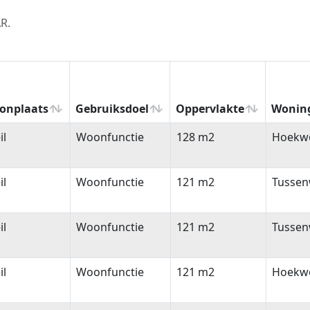
R.
onplaats
Gebruiksdoel
Oppervlakte
Wonin
onplaats
Gebruiksdoel
Oppervlakte
Wonin
il
Woonfunctie
128 m2
Hoekw
il
Woonfunctie
121 m2
Tussen
il
Woonfunctie
121 m2
Tussen
il
Woonfunctie
121 m2
Hoekw