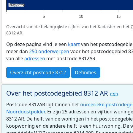
Inwoners
Inwoners
5
10
15
Overzicht van de belangrijkste cijfers van het Kadaster en het
8312 AR.
Op deze pagina vind je een
kaart
van het postcodegebied
meer dan
250 onderwerpen
voor het postcodegebied 83
van alle
adressen
met postcode 8312AR.
Overzicht postcode 8312
Definities
Over het postcodegebied 8312 AR
Postcode 8312AR ligt binnen het
numerieke postcodege
Noordoostpolder
. Er zijn 25 adressen en vijftien wonin
8312 AR. De helft van de woningen in het postcodegebie
koopwoning en de andere helft is een huurwoning. De
gemiddelde
WOZ
waarde van €214.000. Er wonen twintig