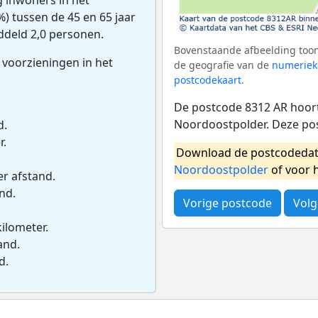
) tussen de 45 en 65 jaar
ddeld 2,0 personen.
Bovenstaande afbeelding toon
 voorzieningen in het
de geografie van de
numeriek
postcodekaart
.
De postcode 8312 AR hoort
Noordoostpolder. Deze po
d.
r.
Download de postcodedat
Noordoostpolder
of voor 
er afstand.
and.
Vorige postcode
Volg
kilometer.
and.
d.