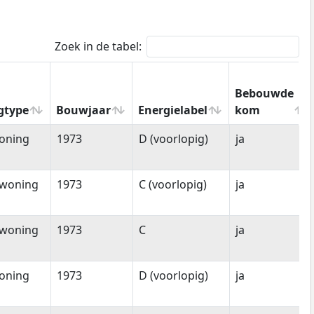
Zoek in de tabel:
Bebouwde
gtype
Bouwjaar
Energielabel
kom
gtype
Bouwjaar
Energielabel
Bebouwde
oning
1973
D (voorlopig)
ja
kom
woning
1973
C (voorlopig)
ja
woning
1973
C
ja
oning
1973
D (voorlopig)
ja