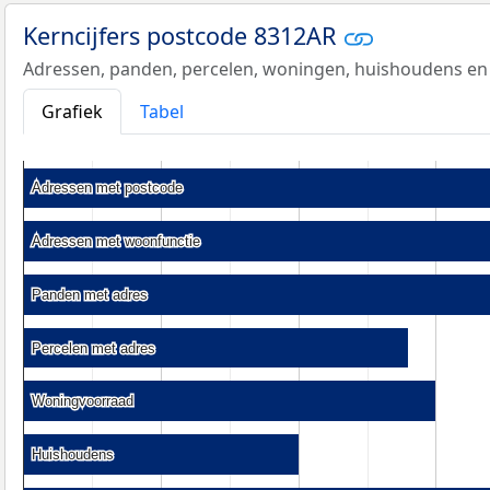
Kerncijfers postcode 8312AR
Adressen, panden, percelen, woningen, huishoudens en
Grafiek
Tabel
Adressen met postcode
Adressen met postcode
Adressen met woonfunctie
Adressen met woonfunctie
Panden met adres
Panden met adres
Percelen met adres
Percelen met adres
Woningvoorraad
Woningvoorraad
Huishoudens
Huishoudens