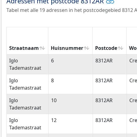
Adressen met postcode 8312AR
Tabel met alle 19 adressen in het postcodegebied 8312 A
Straatnaam
Huisnummer
Postcode
Wo
Straatnaam
Huisnummer
Postcode
Wo
Iglo
6
8312AR
Cre
Tademastraat
Iglo
8
8312AR
Cre
Tademastraat
Iglo
10
8312AR
Cre
Tademastraat
Iglo
12
8312AR
Cre
Tademastraat