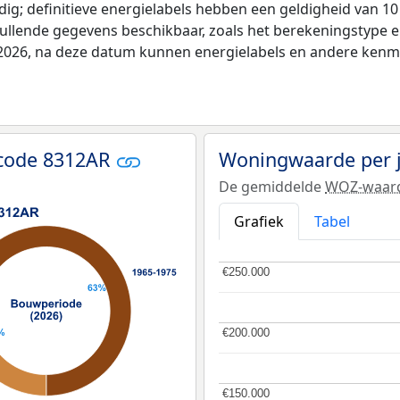
ldig; definitieve energielabels hebben een geldigheid van 1
vullende gegevens beschikbaar, zoals het berekeningstype
i 2026, na deze datum kunnen energielabels en andere kenme
tcode 8312AR
Woningwaarde per 
De gemiddelde
WOZ-waar
Grafiek
Tabel
€250.000
€250.000
€200.000
€200.000
€150.000
€150.000