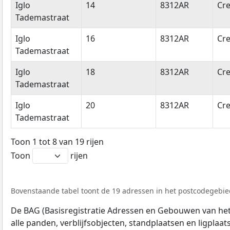
Iglo
14
8312AR
Cre
Tademastraat
Iglo
16
8312AR
Cre
Tademastraat
Iglo
18
8312AR
Cre
Tademastraat
Iglo
20
8312AR
Cre
Tademastraat
Toon 1 tot 8 van 19 rijen
Toon
rijen
Bovenstaande tabel toont de 19 adressen in het postcodegebied
De BAG (Basisregistratie Adressen en Gebouwen van het K
alle panden, verblijfsobjecten, standplaatsen en ligplaa