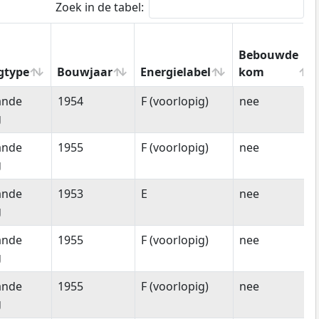
Zoek in de tabel:
Bebouwde
gtype
Bouwjaar
Energielabel
kom
gtype
Bouwjaar
Energielabel
Bebouwde
ande
1954
F (voorlopig)
nee
kom
g
ande
1955
F (voorlopig)
nee
g
ande
1953
E
nee
g
ande
1955
F (voorlopig)
nee
g
ande
1955
F (voorlopig)
nee
g