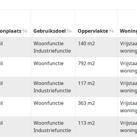
onplaats
Gebruiksdoel
Oppervlakte
Wonin
onplaats
Gebruiksdoel
Oppervlakte
Wonin
il
Woonfunctie
140 m2
Vrijsta
Industriefunctie
wonin
il
Woonfunctie
792 m2
Vrijsta
wonin
il
Woonfunctie
117 m2
Vrijsta
Industriefunctie
wonin
il
Woonfunctie
363 m2
Vrijsta
wonin
il
Woonfunctie
113 m2
Vrijsta
Industriefunctie
wonin