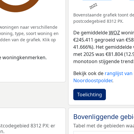
2022
Bovenstaande grafiek toont 
postcodegebied 8312 PX.
woningen naar verschillende
De gemiddelde
WOZ
wonin
ning, type, soort woning en
€245.411 gegroeid van €589 
dden van de grafiek. Klik op
41.666%). Het gemiddelde v
met 2025 was €81.804 (12.9
 de woningkenmerken.
monotoon stijgende trend: D
Bekijk ook de
ranglijst va
Noordoostpolder
.
Toelichting
Bovenliggende geb
tcodegebied 8312 PX: er
Tabel met de gebieden waa
n.