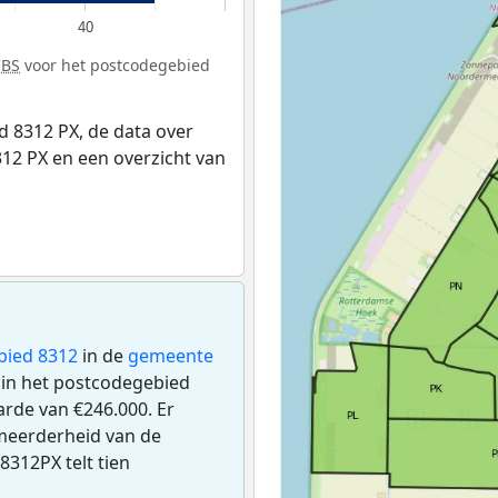
40
CBS
voor het postcodegebied
 8312 PX, de data over
12 PX en een overzicht van
bied 8312
in de
gemeente
n in het postcodegebied
rde van €246.000. Er
meerderheid van de
8312PX telt tien