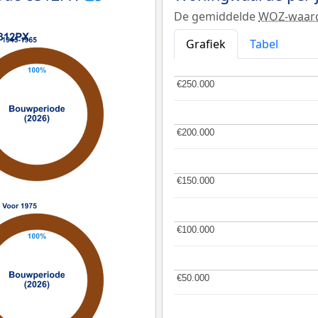
De gemiddelde
WOZ-waar
Grafiek
Tabel
€250.000
€250.000
€200.000
€200.000
€150.000
€150.000
€100.000
€100.000
€50.000
€50.000