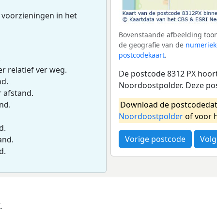
 voorzieningen in het
Bovenstaande afbeelding toon
de geografie van de
numeriek
postcodekaart
.
.
r relatief ver weg.
De postcode 8312 PX hoort 
nd.
Noordoostpolder. Deze po
r afstand.
Download de postcodedat
and.
Noordoostpolder
of voor 
d.
Vorige postcode
Volg
and.
d.
.