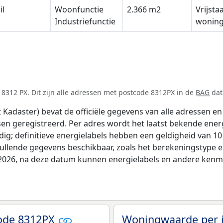
il
Woonfunctie
2.366 m2
Vrijsta
Industriefunctie
wonin
8312 PX. Dit zijn alle adressen met postcode 8312PX in de
BAG
dat
adaster) bevat de officiële gegevens van alle adressen en 
tsen geregistreerd. Per adres wordt het laatst bekende ener
ldig; definitieve energielabels hebben een geldigheid van 1
vullende gegevens beschikbaar, zoals het berekeningstype
i 2026, na deze datum kunnen energielabels en andere kenme
code 8312PX
Woningwaarde per 