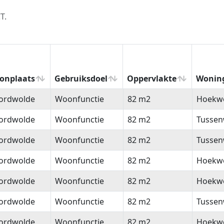
T.
onplaats
Gebruiksdoel
Oppervlakte
Wonin
onplaats
Gebruiksdoel
Oppervlakte
Wonin
ordwolde
Woonfunctie
82 m2
Hoekw
ordwolde
Woonfunctie
82 m2
Tussen
ordwolde
Woonfunctie
82 m2
Tussen
ordwolde
Woonfunctie
82 m2
Hoekw
ordwolde
Woonfunctie
82 m2
Hoekw
ordwolde
Woonfunctie
82 m2
Tussen
ordwolde
Woonfunctie
82 m2
Hoekw