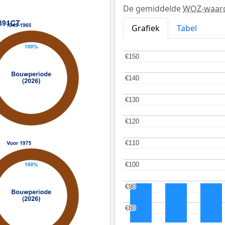
De gemiddelde
WOZ-waar
Grafiek
Tabel
€150
€150
€140
€140
€130
€130
€120
€120
€110
€110
€100
€100
€90
€90
€80
€80