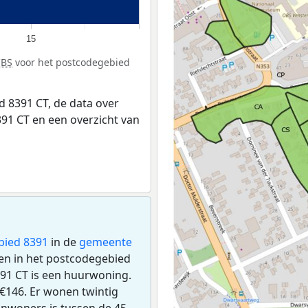
15
CBS
voor het postcodegebied
 8391 CT, de data over
91 CT en een overzicht van
bied 8391
in de
gemeente
gen in het postcodegebied
91 CT is een huurwoning.
€146. Er wonen twintig
inwoners is tussen de 45