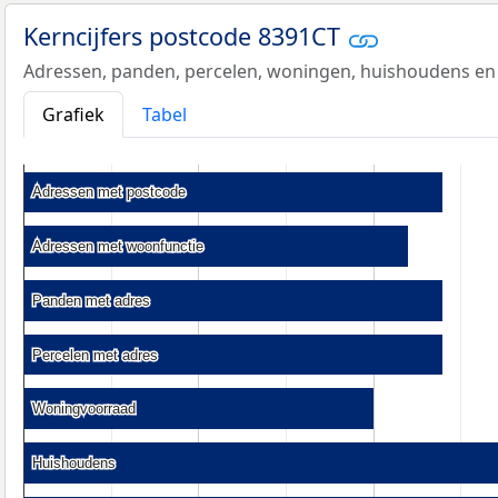
Kerncijfers postcode 8391CT
Adressen, panden, percelen, woningen, huishoudens en
Grafiek
Tabel
Adressen met postcode
Adressen met postcode
Adressen met woonfunctie
Adressen met woonfunctie
Panden met adres
Panden met adres
Percelen met adres
Percelen met adres
Woningvoorraad
Woningvoorraad
Huishoudens
Huishoudens