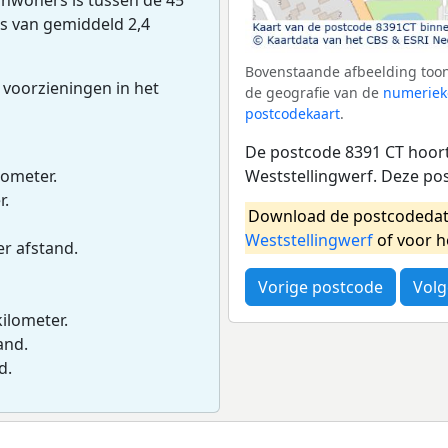
ns van gemiddeld 2,4
Bovenstaande afbeelding toon
 voorzieningen in het
de geografie van de
numeriek
postcodekaart
.
De postcode 8391 CT hoort
Weststellingwerf. Deze po
lometer.
r.
Download de postcodedat
Weststellingwerf
of voor h
er afstand.
Vorige postcode
Volg
kilometer.
and.
d.