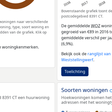
2016
2018
2017
Bovenstaande grafiek toont 
postcodegebied 8391 CT.
woningen naar verschillende
De gemiddelde
WOZ
wonin
ning, type, soort woning en
gegroeid van €89 in 2016 to
dden van de grafiek. Klik op
gemiddelde verschil per ja
(6,9%).
 de woningkenmerken.
Bekijk ook de
ranglijst va
Weststellingwerf
.
Toelichting
Soorten woningen
ed 8391 CT een huurwoning
Hoekwoningen komen het me
adressen met het woning