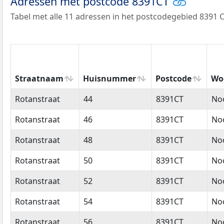
Adressen met postcode 8391CT
Tabel met alle 11 adressen in het postcodegebied 8391 C
Straatnaam
Huisnummer
Postcode
Wo
Straatnaam
Huisnummer
Postcode
Wo
Rotanstraat
44
8391CT
No
Rotanstraat
46
8391CT
No
Rotanstraat
48
8391CT
No
Rotanstraat
50
8391CT
No
Rotanstraat
52
8391CT
No
Rotanstraat
54
8391CT
No
Rotanstraat
56
8391CT
No