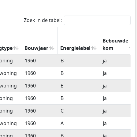
Zoek in de tabel:
Bebouwde
gtype
Bouwjaar
Energielabel
kom
gtype
Bouwjaar
Energielabel
Bebouwde
oning
1960
B
ja
kom
woning
1960
B
ja
woning
1960
E
ja
oning
1960
B
ja
oning
1960
C
ja
woning
1960
A
ja
oning
1960
B
ja