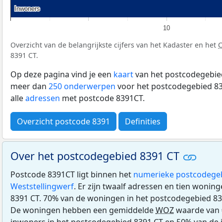
Inwoners
Inwoners
10
Overzicht van de belangrijkste cijfers van het Kadaster en het
8391 CT.
Op deze pagina vind je een
kaart
van het postcodegebied
meer dan
250 onderwerpen
voor het postcodegebied 83
alle
adressen
met postcode 8391CT.
Overzicht postcode 8391
Definities
Over het postcodegebied 8391 CT
Postcode 8391CT ligt binnen het
numerieke postcodege
Weststellingwerf
. Er zijn twaalf adressen en tien wonin
8391 CT. 70% van de woningen in het postcodegebied 83
De woningen hebben een gemiddelde
WOZ
waarde van 
inwoners in het postcodegebied 8391 CT en 50% van de 