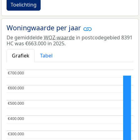
Toelichting
Woningwaarde per jaar
De gemiddelde
WOZ-waarde
in postcodegebied 8391
HC was €663.000 in 2025.
Grafiek
Tabel
€700.000
€700.000
€600.000
€600.000
€500.000
€500.000
€400.000
€400.000
€300.000
€300.000