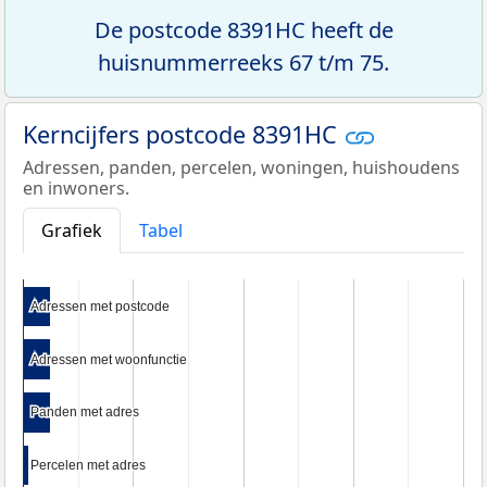
De postcode 8391HC heeft de
huisnummerreeks 67 t/m 75.
Kerncijfers postcode 8391HC
Adressen, panden, percelen, woningen, huishoudens
en inwoners.
Grafiek
Tabel
Adressen met postcode
Adressen met postcode
Adressen met woonfunctie
Adressen met woonfunctie
Panden met adres
Panden met adres
Percelen met adres
Percelen met adres