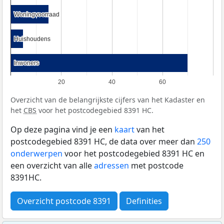
Woningvoorraad
Woningvoorraad
Huishoudens
Huishoudens
Inwoners
Inwoners
20
40
60
Overzicht van de belangrijkste cijfers van het Kadaster en
het
CBS
voor het postcodegebied 8391 HC.
Op deze pagina vind je een
kaart
van het
postcodegebied 8391 HC, de data over meer dan
250
onderwerpen
voor het postcodegebied 8391 HC en
een overzicht van alle
adressen
met postcode
8391HC.
Overzicht postcode 8391
Definities