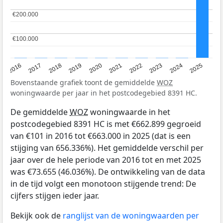
€200.000
€200.000
€100.000
€100.000
2016
2017
2018
2019
2020
2021
2022
2023
2024
2025
Bovenstaande grafiek toont de gemiddelde
WOZ
woningwaarde per jaar in het postcodegebied 8391 HC.
De gemiddelde
WOZ
woningwaarde in het
postcodegebied 8391 HC is met €662.899 gegroeid
van €101 in 2016 tot €663.000 in 2025 (dat is een
stijging van 656.336%). Het gemiddelde verschil per
jaar over de hele periode van 2016 tot en met 2025
was €73.655 (46.036%). De ontwikkeling van de data
in de tijd volgt een monotoon stijgende trend: De
cijfers stijgen ieder jaar.
Bekijk ook de
ranglijst van de woningwaarden per