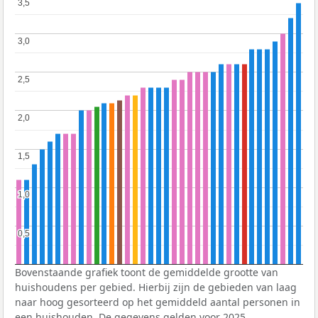
3,5
3,5
3,0
3,0
2,5
2,5
2,0
2,0
1,5
1,5
1,0
1,0
0,5
0,5
Bovenstaande grafiek toont de gemiddelde grootte van
huishoudens per gebied. Hierbij zijn de gebieden van laag
naar hoog gesorteerd op het gemiddeld aantal personen in
een huishouden. De gegevens gelden voor 2025.