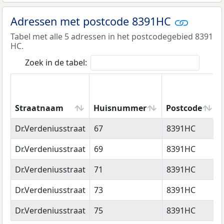
Adressen met postcode 8391HC
Tabel met alle 5 adressen in het postcodegebied 8391
HC.
Zoek in de tabel:
Straatnaam
Huisnummer
Postcode
Straatnaam
Huisnummer
Postcode
Dr.Verdeniusstraat
67
8391HC
Dr.Verdeniusstraat
69
8391HC
Dr.Verdeniusstraat
71
8391HC
Dr.Verdeniusstraat
73
8391HC
Dr.Verdeniusstraat
75
8391HC