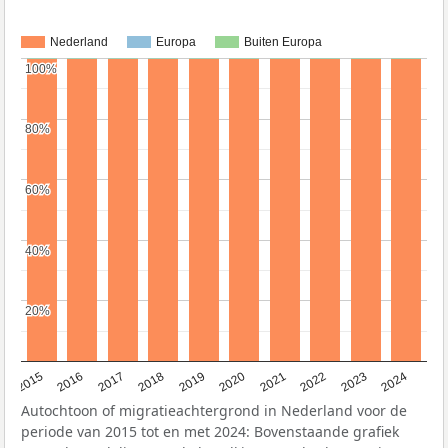
Nederland
Europa
Buiten Europa
100%
100%
80%
80%
60%
60%
40%
40%
20%
20%
2015
2016
2017
2018
2019
2020
2021
2022
2023
2024
Autochtoon of migratieachtergrond in Nederland voor de
periode van 2015 tot en met 2024: Bovenstaande grafiek