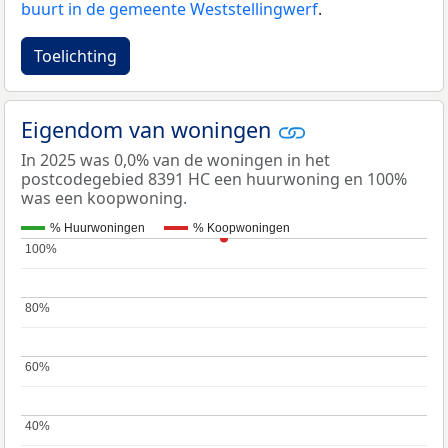
buurt in de gemeente Weststellingwerf
.
Toelichting
Eigendom van woningen
In 2025 was 0,0% van de woningen in het
postcodegebied 8391 HC een huurwoning en 100%
was een koopwoning.
% Huurwoningen
% Koopwoningen
100%
100%
80%
80%
60%
60%
40%
40%