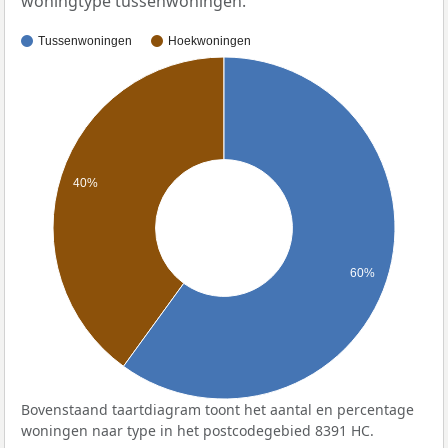
woningtype tussenwoningen.
Tussenwoningen
Hoekwoningen
40%
60%
Bovenstaand taartdiagram toont het aantal en percentage
woningen naar type in het postcodegebied 8391 HC.