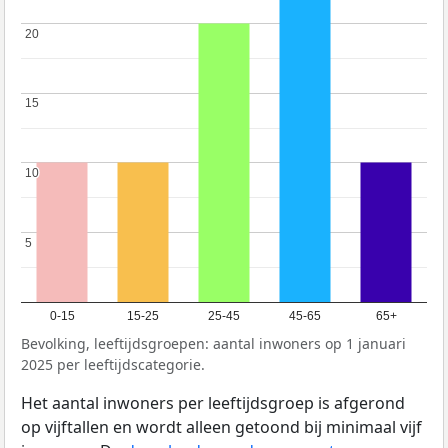
20
20
15
15
10
10
5
5
0-15
15-25
25-45
45-65
65+
Bevolking, leeftijdsgroepen: aantal inwoners op 1 januari
2025 per leeftijdscategorie.
Het aantal inwoners per leeftijdsgroep is afgerond
op vijftallen en wordt alleen getoond bij minimaal vijf