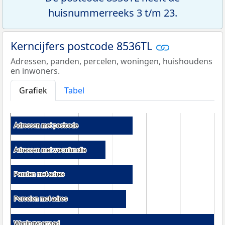
huisnummerreeks 3 t/m 23.
Kerncijfers postcode 8536TL
Adressen, panden, percelen, woningen, huishoudens
en inwoners.
Grafiek
Tabel
Adressen met postcode
Adressen met postcode
Adressen met woonfunctie
Adressen met woonfunctie
Panden met adres
Panden met adres
Percelen met adres
Percelen met adres
Woningvoorraad
Woningvoorraad