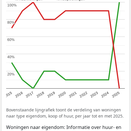
100%
100%
80%
80%
60%
60%
40%
40%
20%
20%
2019
2022
2025
2017
2020
2023
2015
2018
2021
2024
2016
Bovenstaande lijngrafiek toont de verdeling van woningen
naar type eigendom, koop of huur, per jaar tot en met 2025.
Woningen naar eigendom: Informatie over huur- en