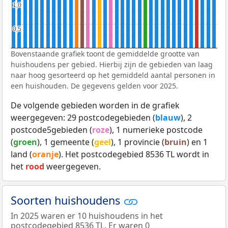
1,0
1,0
0,5
0,5
Bovenstaande grafiek toont de gemiddelde grootte van
huishoudens per gebied. Hierbij zijn de gebieden van laag
naar hoog gesorteerd op het gemiddeld aantal personen in
een huishouden. De gegevens gelden voor 2025.
De volgende gebieden worden in de grafiek
weergegeven: 29 postcodegebieden (
blauw
), 2
postcode5gebieden (
roze
), 1 numerieke postcode
(
groen
), 1 gemeente (
geel
), 1 provincie (
bruin
) en 1
land (
oranje
). Het postcodegebied 8536 TL wordt in
het
rood
weergegeven.
Soorten huishoudens
In 2025 waren er 10 huishoudens in het
postcodegebied 8536 TL. Er waren 0