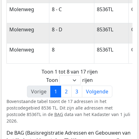
Molenweg
8 - C
8536TL
Oo
Molenweg
8 - D
8536TL
Oo
Molenweg
8
8536TL
Oo
Toon 1 tot 8 van 17 rijen
Toon
rijen
Vorige
1
2
3
Volgende
Bovenstaande tabel toont de 17 adressen in het
postcodegebied 8536 TL. Dit zijn alle adressen met
postcode 8536TL in de
BAG
data van het Kadaster van 1 juli
2026.
De BAG (Basisregistratie Adressen en Gebouwen van