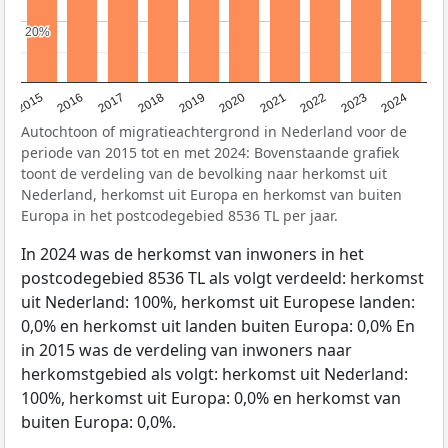
20%
20%
2015
2016
2017
2018
2019
2020
2021
2022
2023
2024
Autochtoon of migratieachtergrond in Nederland voor de
periode van 2015 tot en met 2024: Bovenstaande grafiek
toont de verdeling van de bevolking naar herkomst uit
Nederland, herkomst uit Europa en herkomst van buiten
Europa in het postcodegebied 8536 TL per jaar.
In 2024 was de herkomst van inwoners in het
postcodegebied 8536 TL als volgt verdeeld: herkomst
uit Nederland: 100%, herkomst uit Europese landen:
0,0% en herkomst uit landen buiten Europa: 0,0% En
in 2015 was de verdeling van inwoners naar
herkomstgebied als volgt: herkomst uit Nederland:
100%, herkomst uit Europa: 0,0% en herkomst van
buiten Europa: 0,0%.