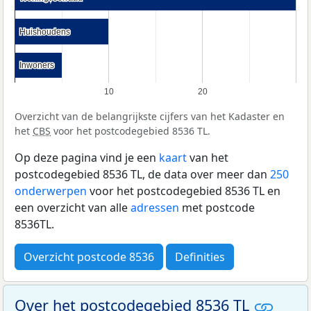
Huishoudens
Huishoudens
Inwoners
Inwoners
10
20
Overzicht van de belangrijkste cijfers van het Kadaster en
het
CBS
voor het postcodegebied 8536 TL.
Op deze pagina vind je een
kaart
van het
postcodegebied 8536 TL, de data over meer dan
250
onderwerpen
voor het postcodegebied 8536 TL en
een overzicht van alle
adressen
met postcode
8536TL.
Overzicht postcode 8536
Definities
Over het postcodegebied 8536 TL