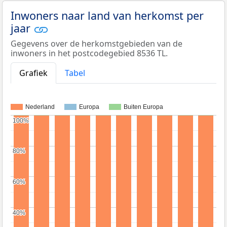
Inwoners naar land van herkomst per
jaar
Gegevens over de herkomstgebieden van de
inwoners in het postcodegebied 8536 TL.
Grafiek
Tabel
Nederland
Europa
Buiten Europa
100%
100%
80%
80%
60%
60%
40%
40%