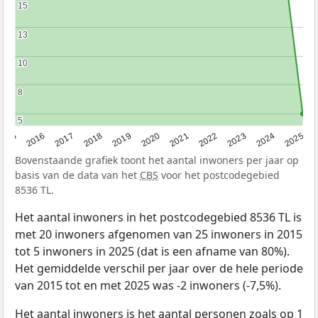
15
15
13
13
10
10
8
8
5
5
2015
2016
2017
2018
2019
2020
2021
2022
2023
2024
2025
Bovenstaande grafiek toont het aantal inwoners per jaar op
basis van de data van het
CBS
voor het postcodegebied
8536 TL.
Het aantal inwoners in het postcodegebied 8536 TL is
met 20 inwoners afgenomen van 25 inwoners in 2015
tot 5 inwoners in 2025 (dat is een afname van 80%).
Het gemiddelde verschil per jaar over de hele periode
van 2015 tot en met 2025 was -2 inwoners (-7,5%).
Het aantal inwoners is het aantal personen zoals op 1