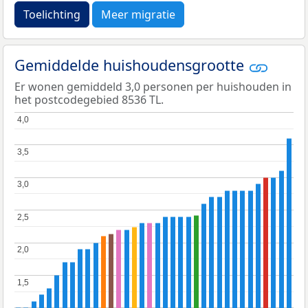
Toelichting
Meer migratie
Gemiddelde huishoudensgrootte
Er wonen gemiddeld 3,0 personen per huishouden in
het postcodegebied 8536 TL.
4,0
4,0
3,5
3,5
3,0
3,0
2,5
2,5
2,0
2,0
1,5
1,5