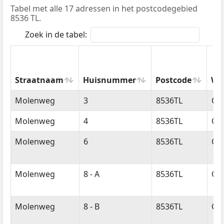
Tabel met alle 17 adressen in het postcodegebied
8536 TL.
Zoek in de tabel:
Straatnaam
Huisnummer
Postcode
Wo
Straatnaam
Huisnummer
Postcode
Wo
Molenweg
3
8536TL
Oo
Molenweg
4
8536TL
Oo
Molenweg
6
8536TL
Oo
Molenweg
8 - A
8536TL
Oo
Molenweg
8 - B
8536TL
Oo