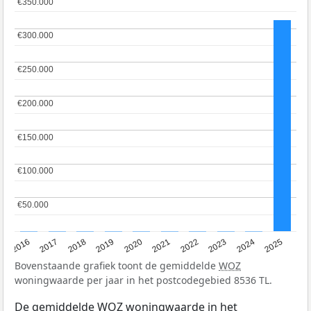
€350.000
€350.000
€300.000
€300.000
€250.000
€250.000
€200.000
€200.000
€150.000
€150.000
€100.000
€100.000
€50.000
€50.000
2016
2017
2018
2019
2020
2021
2022
2023
2024
2025
Bovenstaande grafiek toont de gemiddelde
WOZ
woningwaarde per jaar in het postcodegebied 8536 TL.
De gemiddelde
WOZ
woningwaarde in het