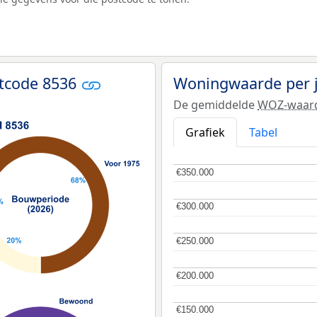
tcode 8536
Woningwaarde per 
De gemiddelde
WOZ-waar
Grafiek
Tabel
€350.000
€350.000
€300.000
€300.000
€250.000
€250.000
€200.000
€200.000
€150.000
€150.000