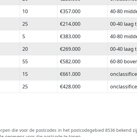
10
€357.000
40-80 midd
25
€214.000
00-40 laag 
5
€383.000
40-80 midd
20
€269.000
00-40 laag 
55
€582.000
60-80 bove
15
€661.000
onclassific
25
€428.000
onclassific
pen die voor de postcodes in het postcodegebied 8536 bekend zij
lle gegevens voor die postcode te tonen.