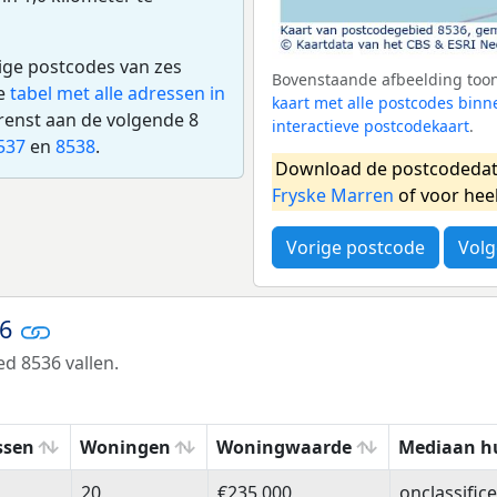
dige postcodes van zes
Bovenstaande afbeelding toont
de
tabel met alle adressen in
kaart met alle postcodes bin
renst aan de volgende 8
interactieve postcodekaart
.
537
en
8538
.
Download de postcodedat
Fryske Marren
of voor hee
Vorige postcode
Volg
36
d 8536 vallen.
ssen
Woningen
Woningwaarde
Mediaan h
ssen
Woningen
Woningwaarde
Mediaan h
20
€235.000
onclassific