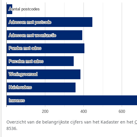
Aantal postcodes
Aantal postcodes
Adressen met postcode
Adressen met postcode
Adressen met woonfunctie
Adressen met woonfunctie
Panden met adres
Panden met adres
Percelen met adres
Percelen met adres
Woningvoorraad
Woningvoorraad
Huishoudens
Huishoudens
Inwoners
Inwoners
200
400
600
Overzicht van de belangrijkste cijfers van het Kadaster en het
8536.