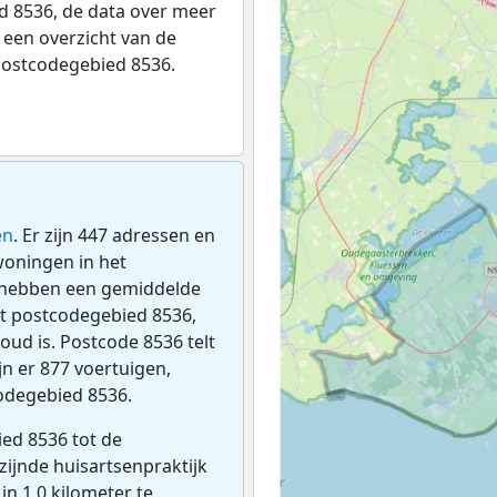
 8536, de data over meer
een overzicht van de
postcodegebied 8536.
en
. Er zijn 447 adressen en
woningen in het
 hebben een gemiddelde
t postcodegebied 8536,
oud is. Postcode 8536 telt
n er 877 voertuigen,
odegebied 8536.
ed 8536 tot de
jzijnde huisartsenpraktijk
 in 1,0 kilometer te