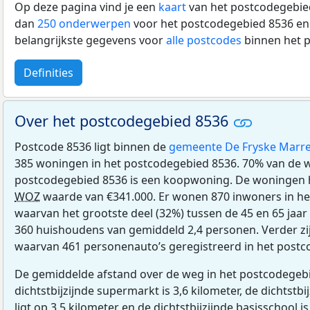
Op deze pagina vind je een
kaart
van het postcodegebied
dan
250 onderwerpen
voor het postcodegebied 8536 en 
belangrijkste gegevens voor
alle postcodes
binnen het 
Definities
Over het postcodegebied 8536
Postcode 8536 ligt binnen de
gemeente De Fryske Marr
385 woningen in het postcodegebied 8536. 70% van de 
postcodegebied 8536 is een koopwoning. De woningen
WOZ
waarde van €341.000. Er wonen 870 inwoners in he
waarvan het grootste deel (32%) tussen de 45 en 65 jaar 
360 huishoudens van gemiddeld 2,4 personen. Verder zij
waarvan 461 personenauto’s geregistreerd in het postc
De gemiddelde afstand over de weg in het postcodegebi
dichtstbijzijnde supermarkt is 3,6 kilometer, de dichtstbi
ligt op 3,5 kilometer en de dichtstbijzijnde basisschool is