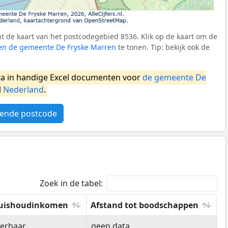
 de kaart van het postcodegebied 8536. Klik op de kaart om de
nen de gemeente De Fryske Marren
te tonen. Tip: bekijk ook de
a in handige Excel documenten voor
de gemeente De
l
Nederland
.
ende postcode
Zoek in de tabel:
uishoudinkomen
Afstand tot boodschappen
uishoudinkomen
Afstand tot boodschappen
eerbaar
geen data