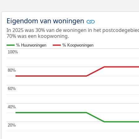
Eigendom van woningen
In 2025 was 30% van de woningen in het postcodegebi
70% was een koopwoning.
% Huurwoningen
% Koopwoningen
100%
100%
80%
80%
60%
60%
40%
40%
20%
20%