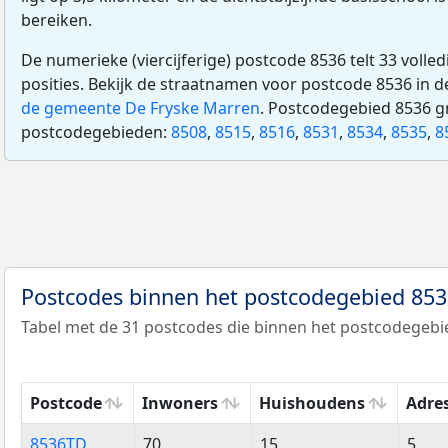
bereiken.
De numerieke (viercijferige) postcode 8536 telt 33 volle
posities. Bekijk de straatnamen voor postcode 8536 in 
de gemeente De Fryske Marren
. Postcodegebied 8536 g
postcodegebieden:
8508
,
8515
,
8516
,
8531
,
8534
,
8535
,
8
Postcodes binnen het postcodegebied 85
Tabel met de 31 postcodes die binnen het postcodegebie
Postcode
Inwoners
Huishoudens
Adre
Postcode
Inwoners
Huishoudens
Adre
8536TD
70
15
5