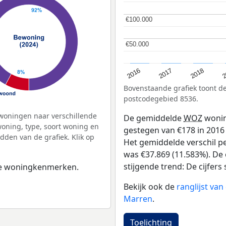
€100.000
€100.000
€50.000
€50.000
2
2016
2018
2017
Bovenstaande grafiek toont 
postcodegebied 8536.
woningen naar verschillende
De gemiddelde
WOZ
wonin
ning, type, soort woning en
gestegen van €178 in 2016 t
dden van de grafiek. Klik op
Het gemiddelde verschil pe
was €37.869 (11.583%). De 
stijgende trend: De cijfers s
 de woningkenmerken.
Bekijk ook de
ranglijst va
Marren
.
Toelichting