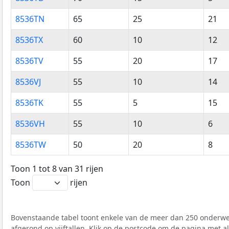
8536TN
65
25
21
8536TX
60
10
12
8536TV
55
20
17
8536VJ
55
10
14
8536TK
55
5
15
8536VH
55
10
6
8536TW
50
20
8
Toon 1 tot 8 van 31 rijen
Toon
rijen
Bovenstaande tabel toont enkele van de meer dan 250 onderwer
afgerond op vijftallen. Klik op de postcode om de pagina met a