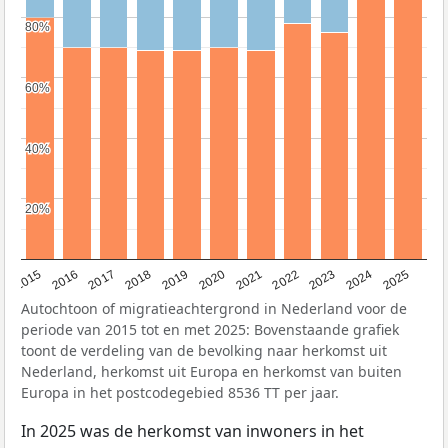
80%
80%
60%
60%
40%
40%
20%
20%
2019
2022
2017
2025
2020
2015
2023
2018
2021
2016
2024
Autochtoon of migratieachtergrond in Nederland voor de
periode van 2015 tot en met 2025: Bovenstaande grafiek
toont de verdeling van de bevolking naar herkomst uit
Nederland, herkomst uit Europa en herkomst van buiten
Europa in het postcodegebied 8536 TT per jaar.
In 2025 was de herkomst van inwoners in het