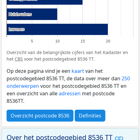
Huishoudens
Huishoudens
Inwoners
Inwoners
5
10
15
20
Overzicht van de belangrijkste cijfers van het Kadaster en
het
CBS
voor het postcodegebied 8536 TT.
Op deze pagina vind je een
kaart
van het
postcodegebied 8536 TT, de data over meer dan
250
onderwerpen
voor het postcodegebied 8536 TT en
een overzicht van alle
adressen
met postcode
8536TT.
Overzicht postcode 8536
Definities
Over het postcodegebied 8536 TT