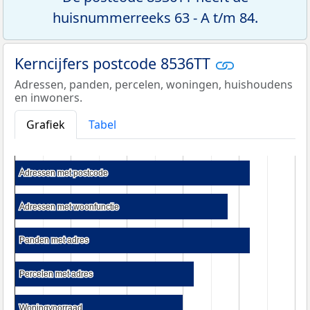
huisnummerreeks 63 - A t/m 84.
Kerncijfers postcode 8536TT
Adressen, panden, percelen, woningen, huishoudens
en inwoners.
Grafiek
Tabel
Adressen met postcode
Adressen met postcode
Adressen met woonfunctie
Adressen met woonfunctie
Panden met adres
Panden met adres
Percelen met adres
Percelen met adres
Woningvoorraad
Woningvoorraad