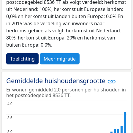
postcodegebied 8536 TT als volgt verdeeld: herkomst
uit Nederland: 100%, herkomst uit Europese landen:
0,0% en herkomst uit landen buiten Europa: 0,0% En
in 2015 was de verdeling van inwoners naar
herkomstgebied als volgt: herkomst uit Nederland:
80%, herkomst uit Europa: 20% en herkomst van
buiten Europa: 0,0%.
Toelichting
Meer migratie
Gemiddelde huishoudensgrootte
Er wonen gemiddeld 2,0 personen per huishouden in
het postcodegebied 8536 TT.
4,0
4,0
3,5
3,5
3,0
3,0