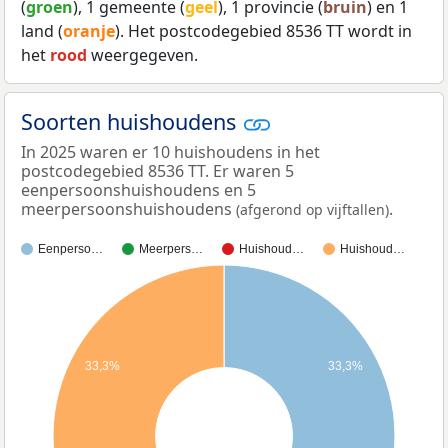
(
groen
), 1 gemeente (
geel
), 1 provincie (
bruin
) en 1
land (
oranje
). Het postcodegebied 8536 TT wordt in
het
rood
weergegeven.
Soorten huishoudens
In 2025 waren er 10 huishoudens in het
postcodegebied 8536 TT. Er waren 5
eenpersoonshuishoudens en 5
meerpersoonshuishoudens
.
(afgerond op vijftallen)
Eenperso…
Meerpers…
Huishoud…
Huishoud…
33,3%
33,3%