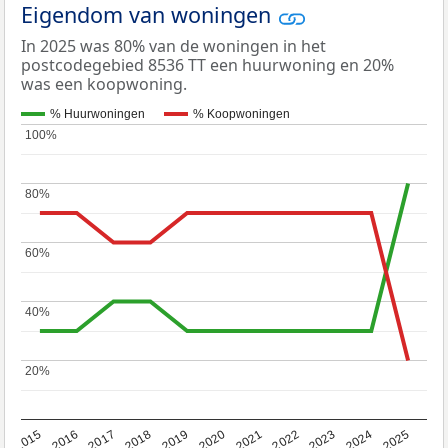
Eigendom van woningen
In 2025 was 80% van de woningen in het
postcodegebied 8536 TT een huurwoning en 20%
was een koopwoning.
% Huurwoningen
% Koopwoningen
100%
100%
80%
80%
60%
60%
40%
40%
20%
20%
2019
2022
2025
2017
2020
2023
2015
2018
2021
2024
2016