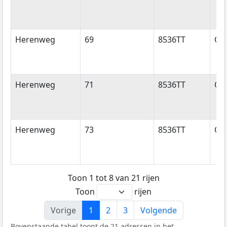
Herenweg
69
8536TT
Oo
Herenweg
71
8536TT
Oo
Herenweg
73
8536TT
Oo
Toon 1 tot 8 van 21 rijen
Toon
rijen
Vorige
1
2
3
Volgende
Bovenstaande tabel toont de 21 adressen in het