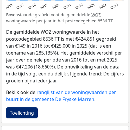
2016
2017
2018
2019
2020
2021
2022
2023
2024
2025
Bovenstaande grafiek toont de gemiddelde
WOZ
woningwaarde per jaar in het postcodegebied 8536 TT.
De gemiddelde
WOZ
woningwaarde in het
postcodegebied 8536 TT is met €424.851 gegroeid
van €149 in 2016 tot €425.000 in 2025 (dat is een
toename van 285.135%). Het gemiddelde verschil per
jaar over de hele periode van 2016 tot en met 2025
was €47.206 (18.660%). De ontwikkeling van de data
in de tijd volgt een duidelijk stijgende trend: De cijfers
groeien bijna ieder jaar.
Bekijk ook de
ranglijst van de woningwaarden per
buurt in de gemeente De Fryske Marren
.
Toelichting