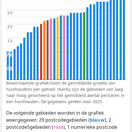
2,5
2,5
2,0
2,0
1,5
1,5
1,0
1,0
0,5
0,5
Bovenstaande grafiek toont de gemiddelde grootte van
huishoudens per gebied. Hierbij zijn de gebieden van laag
naar hoog gesorteerd op het gemiddeld aantal personen in
een huishouden. De gegevens gelden voor 2025.
De volgende gebieden worden in de grafiek
weergegeven: 29 postcodegebieden (
blauw
), 2
postcode5gebieden (
roze
), 1 numerieke postcode