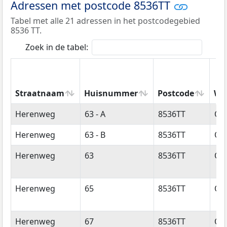
Adressen met postcode 8536TT
Tabel met alle 21 adressen in het postcodegebied
8536 TT.
Zoek in de tabel:
Straatnaam
Huisnummer
Postcode
Wo
Straatnaam
Huisnummer
Postcode
Wo
Herenweg
63 - A
8536TT
Oo
Herenweg
63 - B
8536TT
Oo
Herenweg
63
8536TT
Oo
Herenweg
65
8536TT
Oo
Herenweg
67
8536TT
Oo