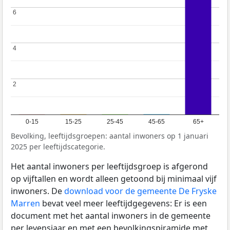
6
6
4
4
2
2
0-15
15-25
25-45
45-65
65+
Bevolking, leeftijdsgroepen: aantal inwoners op 1 januari
2025 per leeftijdscategorie.
Het aantal inwoners per leeftijdsgroep is afgerond
op vijftallen en wordt alleen getoond bij minimaal vijf
inwoners. De
download voor de gemeente De Fryske
Marren
bevat veel meer leeftijdgegevens: Er is een
document met het aantal inwoners in de gemeente
per levensjaar en met een bevolkingspiramide met