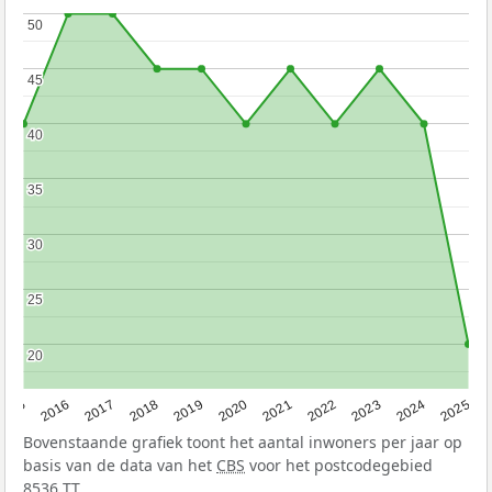
50
50
45
45
40
40
35
35
30
30
25
25
20
20
2015
2016
2017
2018
2019
2020
2021
2022
2023
2024
2025
Bovenstaande grafiek toont het aantal inwoners per jaar op
basis van de data van het
CBS
voor het postcodegebied
8536 TT.