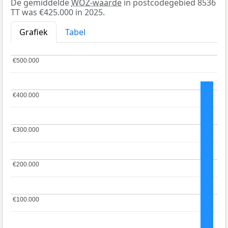
De gemiddelde
WOZ-waarde
in postcodegebied 8536
TT was €425.000 in 2025.
Grafiek
Tabel
€500.000
€500.000
€400.000
€400.000
€300.000
€300.000
€200.000
€200.000
€100.000
€100.000