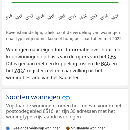
2019
2022
2025
2017
2020
2023
2015
2018
2021
2024
2016
Bovenstaande lijngrafiek toont de verdeling van woningen
naar type eigendom, koop of huur, per jaar tot en met 2025.
Woningen naar eigendom: Informatie over huur- en
koopwoningen op basis van de cijfers van het
CBS
.
Dit is gedaan met een koppeling tussen de
BAG
en
het
WOZ
-register met een aanvulling uit het
woningbestand van het Kadaster.
Soorten woningen
Vrijstaande woningen komen het meeste voor in het
postcodegebied 8516: er zijn 30 adressen met het
woningtype vrijstaande woningen.
Twee-onder-één-kap woningen
Vrijstaande woningen