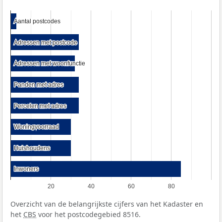
Aantal postcodes
Aantal postcodes
Adressen met postcode
Adressen met postcode
Adressen met woonfunctie
Adressen met woonfunctie
Panden met adres
Panden met adres
Percelen met adres
Percelen met adres
Woningvoorraad
Woningvoorraad
Huishoudens
Huishoudens
Inwoners
Inwoners
20
40
60
80
Overzicht van de belangrijkste cijfers van het Kadaster en
het
CBS
voor het postcodegebied 8516.