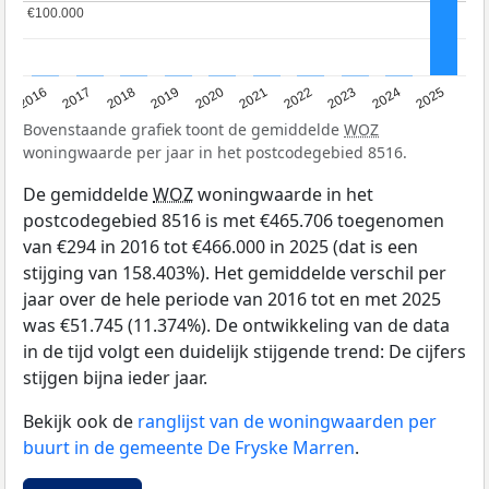
€100.000
€100.000
2016
2017
2018
2019
2020
2021
2022
2023
2024
2025
Bovenstaande grafiek toont de gemiddelde
WOZ
woningwaarde per jaar in het postcodegebied 8516.
De gemiddelde
WOZ
woningwaarde in het
postcodegebied 8516 is met €465.706 toegenomen
van €294 in 2016 tot €466.000 in 2025 (dat is een
stijging van 158.403%). Het gemiddelde verschil per
jaar over de hele periode van 2016 tot en met 2025
was €51.745 (11.374%). De ontwikkeling van de data
in de tijd volgt een duidelijk stijgende trend: De cijfers
stijgen bijna ieder jaar.
Bekijk ook de
ranglijst van de woningwaarden per
buurt in de gemeente De Fryske Marren
.