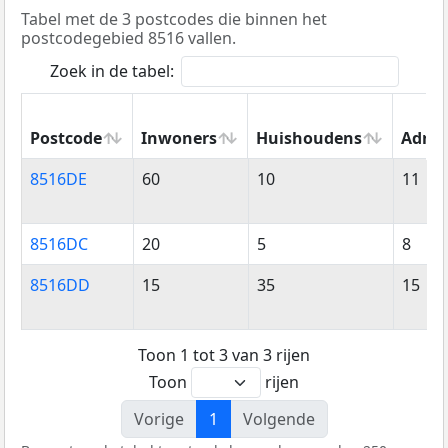
Tabel met de 3 postcodes die binnen het
postcodegebied 8516 vallen.
Zoek in de tabel:
Postcode
Inwoners
Huishoudens
Adres
Postcode
Inwoners
Huishoudens
Adres
8516DE
60
10
11
8516DC
20
5
8
8516DD
15
35
15
Toon 1 tot 3 van 3 rijen
Toon
rijen
Vorige
1
Volgende