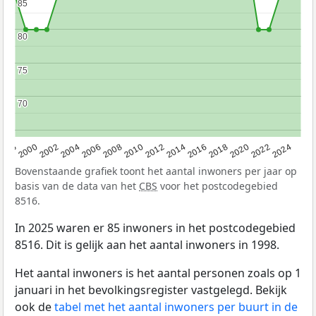
85
85
80
80
75
75
70
70
1998
2000
2002
2004
2006
2008
2010
2012
2014
2016
2018
2020
2022
2024
Bovenstaande grafiek toont het aantal inwoners per jaar op
basis van de data van het
CBS
voor het postcodegebied
8516.
In 2025 waren er 85 inwoners in het postcodegebied
8516. Dit is gelijk aan het aantal inwoners in 1998.
Het aantal inwoners is het aantal personen zoals op 1
januari in het bevolkingsregister vastgelegd. Bekijk
ook de
tabel met het aantal inwoners per buurt in de