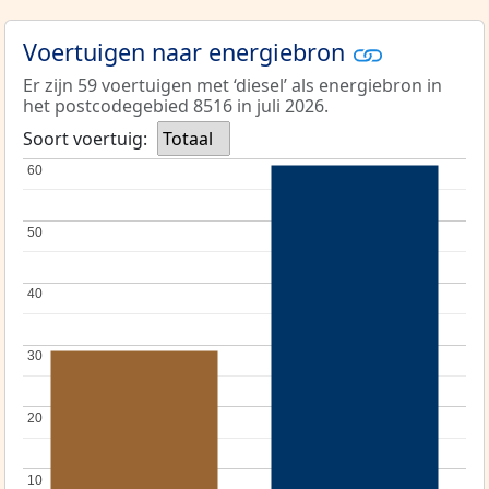
Voertuigen naar energiebron
Er zijn 59 voertuigen met ‘diesel’ als energiebron in
het postcodegebied 8516 in juli 2026.
Soort voertuig:
Totaal
60
60
50
50
40
40
30
30
20
20
10
10