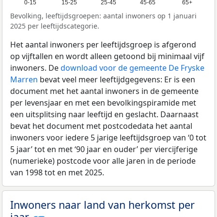
0-15
15-25
25-45
45-65
65+
Bevolking, leeftijdsgroepen: aantal inwoners op 1 januari
2025 per leeftijdscategorie.
Het aantal inwoners per leeftijdsgroep is afgerond
op vijftallen en wordt alleen getoond bij minimaal vijf
inwoners. De
download voor de gemeente De Fryske
Marren
bevat veel meer leeftijdgegevens: Er is een
document met het aantal inwoners in de gemeente
per levensjaar en met een bevolkingspiramide met
een uitsplitsing naar leeftijd en geslacht. Daarnaast
bevat het document met postcodedata het aantal
inwoners voor iedere 5 jarige leeftijdsgroep van ‘0 tot
5 jaar’ tot en met ‘90 jaar en ouder’ per viercijferige
(numerieke) postcode voor alle jaren in de periode
van 1998 tot en met 2025.
Inwoners naar land van herkomst per
jaar