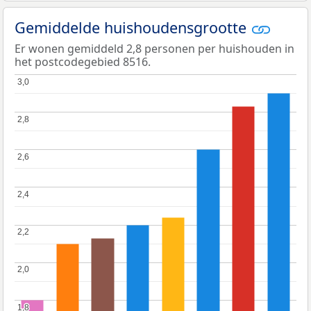
Gemiddelde huishoudensgrootte
Er wonen gemiddeld 2,8 personen per huishouden in
het postcodegebied 8516.
3,0
3,0
2,8
2,8
2,6
2,6
2,4
2,4
2,2
2,2
2,0
2,0
1,8
1,8