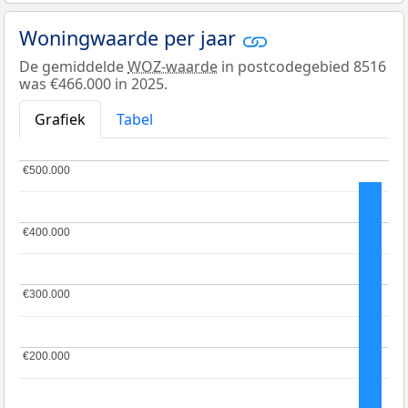
Woningwaarde per jaar
De gemiddelde
WOZ-waarde
in postcodegebied 8516
was €466.000 in 2025.
Grafiek
Tabel
€500.000
€500.000
€400.000
€400.000
€300.000
€300.000
€200.000
€200.000