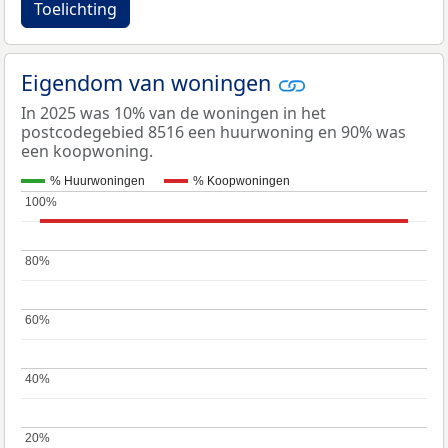
Toelichting
Eigendom van woningen
In 2025 was 10% van de woningen in het
postcodegebied 8516 een huurwoning en 90% was
een koopwoning.
% Huurwoningen
% Koopwoningen
100%
100%
80%
80%
60%
60%
40%
40%
20%
20%