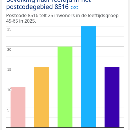
postcodegebied 8516
Postcode 8516 telt 25 inwoners in de leeftijdsgroep
45-65 in 2025.
25
25
20
20
15
15
10
10
5
5