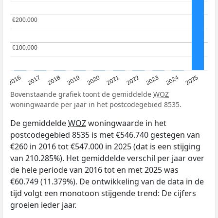
€200.000
€200.000
€100.000
€100.000
2016
2017
2018
2019
2020
2021
2022
2023
2024
2025
Bovenstaande grafiek toont de gemiddelde
WOZ
woningwaarde per jaar in het postcodegebied 8535.
De gemiddelde
WOZ
woningwaarde in het
postcodegebied 8535 is met €546.740 gestegen van
€260 in 2016 tot €547.000 in 2025 (dat is een stijging
van 210.285%). Het gemiddelde verschil per jaar over
de hele periode van 2016 tot en met 2025 was
€60.749 (11.379%). De ontwikkeling van de data in de
tijd volgt een monotoon stijgende trend: De cijfers
groeien ieder jaar.