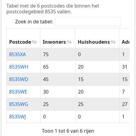
Tabel met de 6 postcodes die binnen het
postcodegebied 8535 vallen.
Zoek in de tabel:
Postcode
Inwoners
Huishoudens
Adres
Postcode
Inwoners
Huishoudens
Adres
8535XA
75
0
1
8535WH
65
20
31
8535WD
45
15
15
8535WE
30
20
7
8535WG
25
25
27
8535WJ
0
0
1
Toon 1 tot 6 van 6 rijen