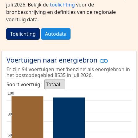
juli 2026. Bekijk de
toelichting
voor de
bronbeschrijving en definities van de regionale
voertuig data.
Toelichting
Autodata
Voertuigen naar energiebron
Er zijn 94 voertuigen met ‘benzine’ als energiebron in
het postcodegebied 8535 in juli 2026.
Soort voertuig:
Totaal
100
100
80
80
60
60