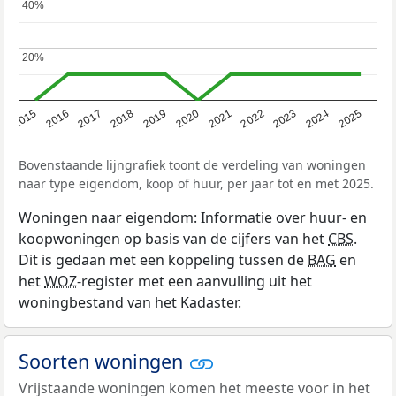
40%
40%
20%
20%
2019
2022
2025
2017
2020
2023
2015
2018
2021
2024
2016
Bovenstaande lijngrafiek toont de verdeling van woningen
naar type eigendom, koop of huur, per jaar tot en met 2025.
Woningen naar eigendom: Informatie over huur- en
koopwoningen op basis van de cijfers van het
CBS
.
Dit is gedaan met een koppeling tussen de
BAG
en
het
WOZ
-register met een aanvulling uit het
woningbestand van het Kadaster.
Soorten woningen
Vrijstaande woningen komen het meeste voor in het