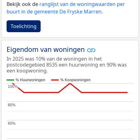
Bekijk ook de
ranglijst van de woningwaarden per
buurt in de gemeente De Fryske Marren
.
Toelichting
Eigendom van woningen
In 2025 was 10% van de woningen in het
postcodegebied 8535 een huurwoning en 90% was
een koopwoning.
% Huurwoningen
% Koopwoningen
100%
100%
80%
80%
60%
60%