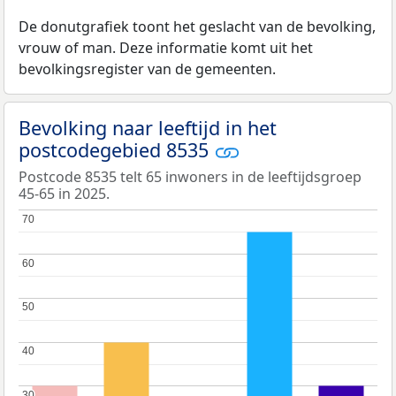
De donutgrafiek toont het geslacht van de bevolking,
vrouw of man. Deze informatie komt uit het
bevolkingsregister van de gemeenten.
Bevolking naar leeftijd in het
postcodegebied 8535
Postcode 8535 telt 65 inwoners in de leeftijdsgroep
45-65 in 2025.
70
70
60
60
50
50
40
40
30
30