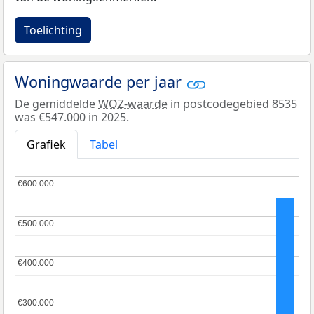
Toelichting
Woningwaarde per jaar
De gemiddelde
WOZ-waarde
in postcodegebied 8535
was €547.000 in 2025.
Grafiek
Tabel
€600.000
€600.000
€500.000
€500.000
€400.000
€400.000
€300.000
€300.000