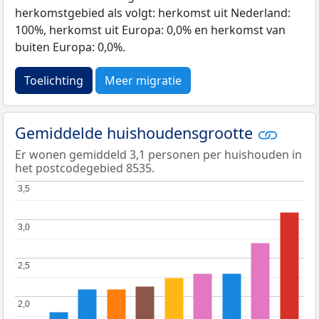
herkomstgebied als volgt: herkomst uit Nederland:
100%, herkomst uit Europa: 0,0% en herkomst van
buiten Europa: 0,0%.
Toelichting
Meer migratie
Gemiddelde huishoudensgrootte
Er wonen gemiddeld 3,1 personen per huishouden in
het postcodegebied 8535.
3,5
3,5
3,0
3,0
2,5
2,5
2,0
2,0