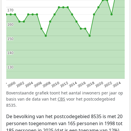
170
170
160
160
150
150
140
140
130
130
1998
2000
2002
2004
2006
2008
2010
2012
2014
2016
2018
2020
2022
2024
Bovenstaande grafiek toont het aantal inwoners per jaar op
basis van de data van het
CBS
voor het postcodegebied
8535.
De bevolking van het postcodegebied 8535 is met 20
personen toegenomen van 165 personen in 1998 tot
185 personen in 2025 (dat is een toename van 12%).