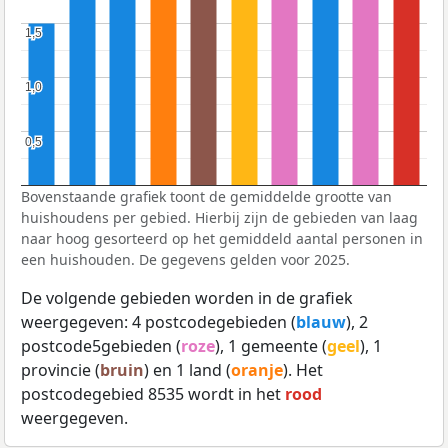
1,5
1,5
1,0
1,0
0,5
0,5
Bovenstaande grafiek toont de gemiddelde grootte van
huishoudens per gebied. Hierbij zijn de gebieden van laag
naar hoog gesorteerd op het gemiddeld aantal personen in
een huishouden. De gegevens gelden voor 2025.
De volgende gebieden worden in de grafiek
weergegeven: 4 postcodegebieden (
blauw
), 2
postcode5gebieden (
roze
), 1 gemeente (
geel
), 1
provincie (
bruin
) en 1 land (
oranje
). Het
postcodegebied 8535 wordt in het
rood
weergegeven.