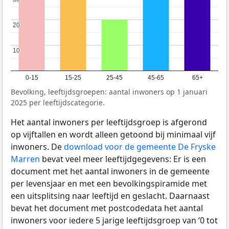
20
20
10
10
0-15
15-25
25-45
45-65
65+
Bevolking, leeftijdsgroepen: aantal inwoners op 1 januari
2025 per leeftijdscategorie.
Het aantal inwoners per leeftijdsgroep is afgerond
op vijftallen en wordt alleen getoond bij minimaal vijf
inwoners. De
download voor de gemeente De Fryske
Marren
bevat veel meer leeftijdgegevens: Er is een
document met het aantal inwoners in de gemeente
per levensjaar en met een bevolkingspiramide met
een uitsplitsing naar leeftijd en geslacht. Daarnaast
bevat het document met postcodedata het aantal
inwoners voor iedere 5 jarige leeftijdsgroep van ‘0 tot