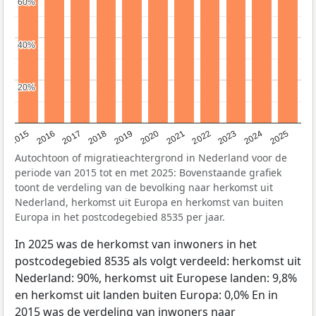
60%
60%
40%
40%
20%
20%
2019
2022
2017
2025
2020
2015
2023
2018
2021
2016
2024
Autochtoon of migratieachtergrond in Nederland voor de
periode van 2015 tot en met 2025: Bovenstaande grafiek
toont de verdeling van de bevolking naar herkomst uit
Nederland, herkomst uit Europa en herkomst van buiten
Europa in het postcodegebied 8535 per jaar.
In 2025 was de herkomst van inwoners in het
postcodegebied 8535 als volgt verdeeld: herkomst uit
Nederland: 90%, herkomst uit Europese landen: 9,8%
en herkomst uit landen buiten Europa: 0,0% En in
2015 was de verdeling van inwoners naar