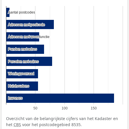
Aantal postcodes
Aantal postcodes
Adressen met postcode
Adressen met postcode
Adressen met woonfunctie
Adressen met woonfunctie
Panden met adres
Panden met adres
Percelen met adres
Percelen met adres
Woningvoorraad
Woningvoorraad
Huishoudens
Huishoudens
Inwoners
Inwoners
50
100
150
Overzicht van de belangrijkste cijfers van het Kadaster en
het
CBS
voor het postcodegebied 8535.