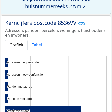
huisnummerreeks 2 t/m 2.
Kerncijfers postcode 8536VV
Adressen, panden, percelen, woningen, huishoudens
en inwoners.
Grafiek
Tabel
Adressen met postcode
Adressen met postcode
Adressen met woonfunctie
Adressen met woonfunctie
Panden met adres
Panden met adres
Percelen met adres
Percelen met adres
Woningvoorraad
Woningvoorraad