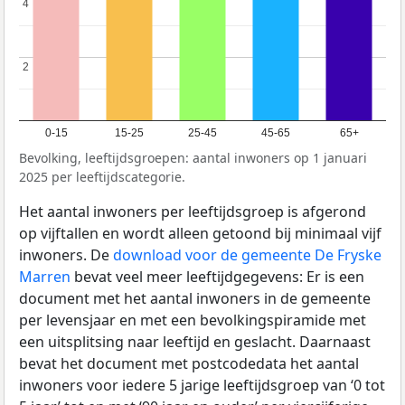
4
4
2
2
0-15
15-25
25-45
45-65
65+
Bevolking, leeftijdsgroepen: aantal inwoners op 1 januari
2025 per leeftijdscategorie.
Het aantal inwoners per leeftijdsgroep is afgerond
op vijftallen en wordt alleen getoond bij minimaal vijf
inwoners. De
download voor de gemeente De Fryske
Marren
bevat veel meer leeftijdgegevens: Er is een
document met het aantal inwoners in de gemeente
per levensjaar en met een bevolkingspiramide met
een uitsplitsing naar leeftijd en geslacht. Daarnaast
bevat het document met postcodedata het aantal
inwoners voor iedere 5 jarige leeftijdsgroep van ‘0 tot