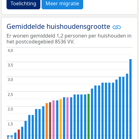
Toelichting
Meer migratie
Gemiddelde huishoudensgrootte
Er wonen gemiddeld 1,2 personen per huishouden in
het postcodegebied 8536 VV.
4,0
4,0
3,5
3,5
3,0
3,0
2,5
2,5
2,0
2,0
1,5
1,5
1,0
1,0