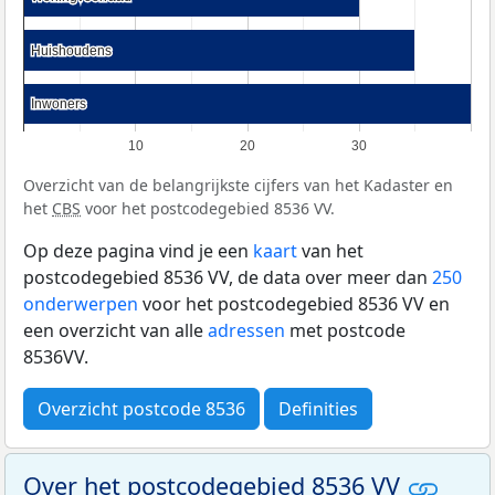
Huishoudens
Huishoudens
Inwoners
Inwoners
10
20
30
Overzicht van de belangrijkste cijfers van het Kadaster en
het
CBS
voor het postcodegebied 8536 VV.
Op deze pagina vind je een
kaart
van het
postcodegebied 8536 VV, de data over meer dan
250
onderwerpen
voor het postcodegebied 8536 VV en
een overzicht van alle
adressen
met postcode
8536VV.
Overzicht postcode 8536
Definities
Over het postcodegebied 8536 VV