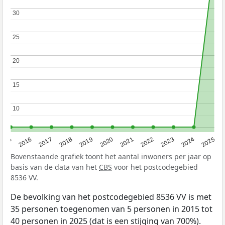
30
30
25
25
20
20
15
15
10
10
2015
2016
2017
2018
2019
2020
2021
2022
2023
2024
2025
Bovenstaande grafiek toont het aantal inwoners per jaar op
basis van de data van het
CBS
voor het postcodegebied
8536 VV.
De bevolking van het postcodegebied 8536 VV is met
35 personen toegenomen van 5 personen in 2015 tot
40 personen in 2025 (dat is een stijging van 700%).