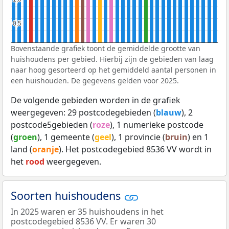
0,5
0,5
Bovenstaande grafiek toont de gemiddelde grootte van
huishoudens per gebied. Hierbij zijn de gebieden van laag
naar hoog gesorteerd op het gemiddeld aantal personen in
een huishouden. De gegevens gelden voor 2025.
De volgende gebieden worden in de grafiek
weergegeven: 29 postcodegebieden (
blauw
), 2
postcode5gebieden (
roze
), 1 numerieke postcode
(
groen
), 1 gemeente (
geel
), 1 provincie (
bruin
) en 1
land (
oranje
). Het postcodegebied 8536 VV wordt in
het
rood
weergegeven.
Soorten huishoudens
In 2025 waren er 35 huishoudens in het
postcodegebied 8536 VV. Er waren 30