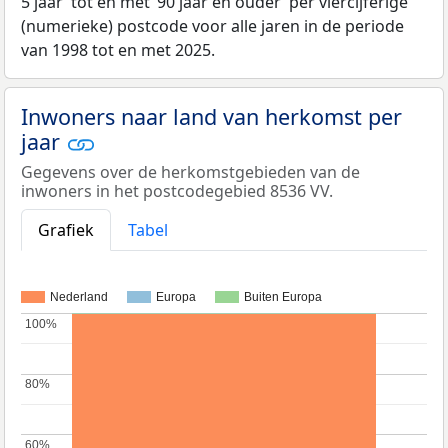
5 jaar’ tot en met ‘90 jaar en ouder’ per viercijferige
(numerieke) postcode voor alle jaren in de periode
van 1998 tot en met 2025.
Inwoners naar land van herkomst per
jaar
Gegevens over de herkomstgebieden van de
inwoners in het postcodegebied 8536 VV.
Grafiek
Tabel
Nederland
Europa
Buiten Europa
100%
100%
80%
80%
60%
60%