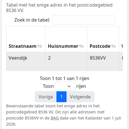
Tabel met het enige adres in het postcodegebied
8536 VV.
Zoek in de tabel:
Straatnaam
Huisnummer
Postcode
Wo
Straatnaam
Huisnummer
Postcode
Wo
Veendijk
2
8536VV
Oo
Toon 1 tot 1 van 1 rijen
Toon
rijen
Vorige
1
Volgende
Bovenstaande tabel toont het enige adres in het
postcodegebied 8536 VV. Dit zijn alle adressen met
postcode 8536VV in de
BAG
data van het Kadaster van 1 juli
2026.