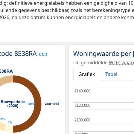
ldig; definitieve energielabels hebben een geldigheid van 1
vullende gegevens beschikbaar, zoals het berekeningstype
i 2026, na deze datum kunnen energielabels en andere kenme
tcode 8538RA
Woningwaarde per 
De gemiddelde
WOZ-waar
Grafiek
Tabel
€140.000
€140.000
€120.000
€120.000
€100.000
€100.000