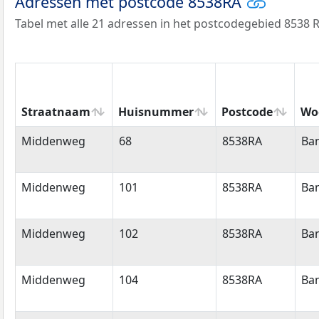
Adressen met postcode 8538RA
Tabel met alle 21 adressen in het postcodegebied 8538 R
Straatnaam
Huisnummer
Postcode
Wo
Straatnaam
Huisnummer
Postcode
Wo
Middenweg
68
8538RA
Ba
Middenweg
101
8538RA
Ba
Middenweg
102
8538RA
Ba
Middenweg
104
8538RA
Ba