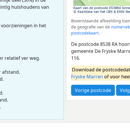
twintig huishoudens van
Bovenstaande afbeelding toon
 voorzieningen in het
de geografie van de
numeriek
postcodekaart
.
De postcode 8538 RA hoort
gemeente De Fryske Marre
.
116.
r relatief ver weg.
Download de postcodedat
r afstand.
Fryske Marren
of voor hee
d.
Vorige postcode
Volg
d.
and.
.