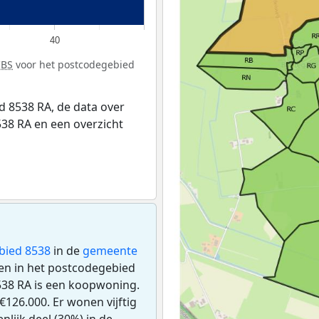
40
CBS
voor het postcodegebied
 8538 RA, de data over
38 RA en een overzicht
bied 8538
in de
gemeente
ngen in het postcodegebied
538 RA is een koopwoning.
126.000. Er wonen vijftig
lijk deel (30%) in de