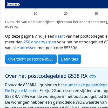
Inwoners
Inwoners
10
20
30
Overzicht van de belangrijkste cijfers van het Kadaster en het
8538 RA.
Op deze pagina vind je een
kaart
van het postcodegebied
meer dan
250 onderwerpen
voor het postcodegebied 85
van alle
adressen
met postcode 8538RA.
Overzicht postcode 8538
Definities
Over het postcodegebied 8538 RA
Postcode 8538RA ligt binnen het
numerieke postcodege
De Fryske Marren
. Er zijn 22 adressen en vijftien woni
8538 RA. 73% van de woningen in het postcodegebied 8
De woningen hebben een gemiddelde
WOZ
waarde van €
inwoners in het postcodegebied 8538 RA, met een aanzien