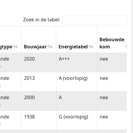
Zoek in de tabel:
Bebouwde
gtype
Bouwjaar
Energielabel
kom
gtype
Bouwjaar
Energielabel
Bebouwde
ande
2020
A+++
nee
kom
g
ande
2013
A (voorlopig)
nee
g
ande
2000
A
nee
g
ande
1938
G (voorlopig)
nee
g