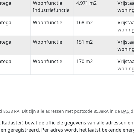
ntega
Woonfunctie
4.971 m2
Vrijsta
Industriefunctie
wonin
ntega
Woonfunctie
168 m2
Vrijsta
wonin
ntega
Woonfunctie
151 m2
Vrijsta
wonin
ntega
Woonfunctie
170 m2
Vrijsta
wonin
 8538 RA. Dit zijn alle adressen met postcode 8538RA in de
BAG
da
adaster) bevat de officiële gegevens van alle adressen en 
tsen geregistreerd. Per adres wordt het laatst bekende ener