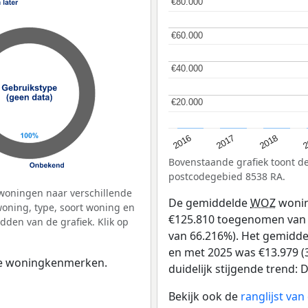
€80.000
€80.000
€60.000
€60.000
€40.000
€40.000
€20.000
€20.000
2
2016
2018
2017
Bovenstaande grafiek toont 
postcodegebied 8538 RA.
woningen naar verschillende
De gemiddelde
WOZ
wonin
ning, type, soort woning en
€125.810 toegenomen van €
dden van de grafiek. Klik op
van 66.216%). Het gemiddel
en met 2025 was €13.979 (3
 de woningkenmerken.
duidelijk stijgende trend: De
Bekijk ook de
ranglijst va