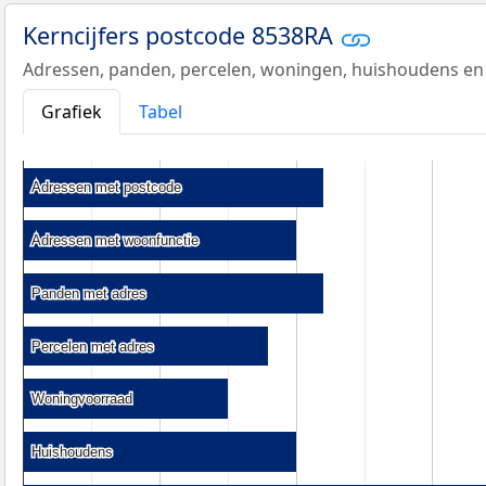
Kerncijfers postcode 8538RA
Adressen, panden, percelen, woningen, huishoudens en
Grafiek
Tabel
Adressen met postcode
Adressen met postcode
Adressen met woonfunctie
Adressen met woonfunctie
Panden met adres
Panden met adres
Percelen met adres
Percelen met adres
Woningvoorraad
Woningvoorraad
Huishoudens
Huishoudens