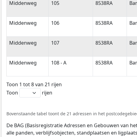
Middenweg
105
8538RA
Ba
Middenweg
106
8538RA
Ba
Middenweg
107
8538RA
Ba
Middenweg
108 - A
8538RA
Ba
Toon 1 tot 8 van 21 rijen
Toon
rijen
Bovenstaande tabel toont de 21 adressen in het postcodegebied
De BAG (Basisregistratie Adressen en Gebouwen van het K
alle panden, verblijfsobjecten, standplaatsen en ligplaa