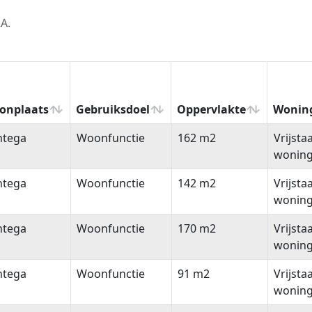
A.
onplaats
Gebruiksdoel
Oppervlakte
Wonin
onplaats
Gebruiksdoel
Oppervlakte
Wonin
ntega
Woonfunctie
162 m2
Vrijsta
wonin
ntega
Woonfunctie
142 m2
Vrijsta
wonin
ntega
Woonfunctie
170 m2
Vrijsta
wonin
ntega
Woonfunctie
91 m2
Vrijsta
wonin