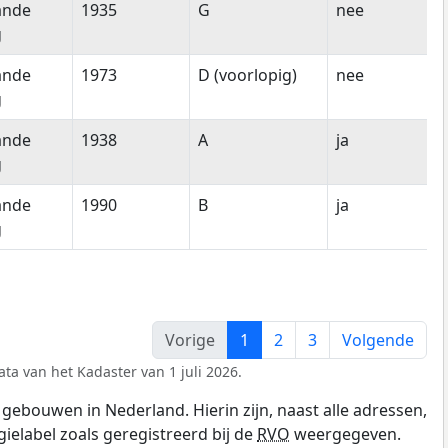
ande
1935
G
nee
g
ande
1973
D (voorlopig)
nee
g
ande
1938
A
ja
g
ande
1990
B
ja
g
Vorige
1
2
3
Volgende
ta van het Kadaster van 1 juli 2026.
gebouwen in Nederland. Hierin zijn, naast alle adressen,
gielabel zoals geregistreerd bij de
RVO
weergegeven.